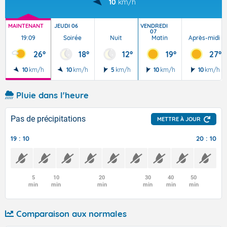
10
km/h
MAINTENANT
JEUDI 06
VENDREDI
07
19:09
Soirée
Nuit
Matin
Après-midi
26°
18°
12°
19°
27°
10
km/h
10
km/h
5
km/h
10
km/h
10
km/h
Pluie dans l'heure
Pas de précipitations
METTRE À JOUR
19 : 10
20 : 10
5
10
20
30
40
50
min
min
min
min
min
min
Comparaison aux normales