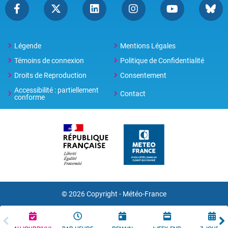
Légende
Mentions Légales
Témoins de connexion
Politique de Confidentialité
Droits de Reproduction
Consentement
Accessibilité : partiellement
Contact
conforme
© 2026 Copyright -
Météo-France