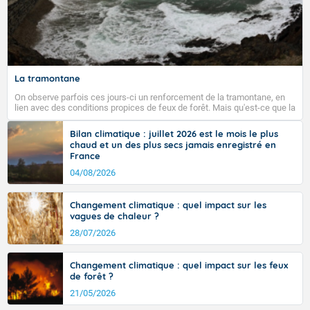
La tramontane
On observe parfois ces jours-ci un renforcement de la tramontane, en
lien avec des conditions propices de feux de forêt. Mais qu'est-ce que la
tramontane ? Quelles sont ses caractéristiques ? La tramontane est un
vent turbulent soufflant de secteur nord-ouest à nord, ou ouest à nord-
Bilan climatique : juillet 2026 est le mois le plus
ouest, dans un secteur qui part du Roussillon à la vallée de l’Aude et à
chaud et un des plus secs jamais enregistré en
l’ouest de l’Hérault. L’étymologie de ce vent vient du latin trasmontanus,
France
signifiant au-delà des monts, en allusion aux régions montagneuses
d’où provient ce vent.
04/08/2026
Changement climatique : quel impact sur les
vagues de chaleur ?
28/07/2026
Changement climatique : quel impact sur les feux
de forêt ?
21/05/2026