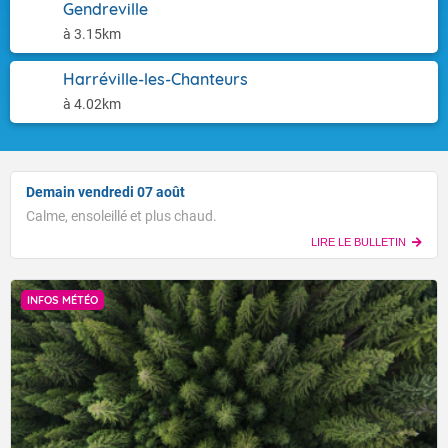
Gendreville
à 3.15km
Harréville-les-Chanteurs
à 4.02km
Demain vendredi 07 août
Calme, ensoleillé et plus chaud.
LIRE LE BULLETIN
INFOS MÉTÉO