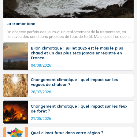
La tramontane
On observe parfois ces jours-ci un renforcement de la tramontane, en
lien avec des conditions propices de feux de forêt. Mais qu'est-ce que la
tramontane ? Quelles sont ses caractéristiques ? La tramontane est un
vent turbulent soufflant de secteur nord-ouest à nord, ou ouest à nord-
Bilan climatique : juillet 2026 est le mois le plus
ouest, dans un secteur qui part du Roussillon à la vallée de l’Aude et à
chaud et un des plus secs jamais enregistré en
l’ouest de l’Hérault. L’étymologie de ce vent vient du latin trasmontanus,
France
signifiant au-delà des monts, en allusion aux régions montagneuses
d’où provient ce vent.
04/08/2026
Changement climatique : quel impact sur les
vagues de chaleur ?
28/07/2026
Changement climatique : quel impact sur les feux
de forêt ?
21/05/2026
Quel climat futur dans votre région ?