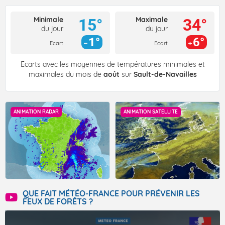
Minimale
Maximale
15°
34°
du jour
du jour
1°
6°
Ecart
Ecart
Écarts avec les moyennes de températures minimales et
maximales du mois de
août
sur
Sault-de-Navailles
ANIMATION RADAR
ANIMATION SATELLITE
QUE FAIT MÉTÉO-FRANCE POUR PRÉVENIR LES
FEUX DE FORÊTS ?