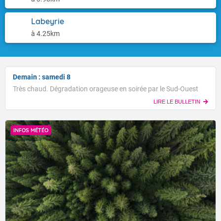
Labeyrie
à 4.25km
Demain : samedi 8
Très chaud. Dégradation orageuse en soirée par le Sud-Ouest
LIRE LE BULLETIN
INFOS MÉTÉO