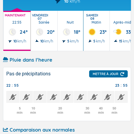
10
km/h
MAINTENANT
VENDREDI
SAMEDI
07
08
22:55
Soirée
Nuit
Matin
Après-midi
24°
20°
18°
23°
33°
10
km/h
10
km/h
5
km/h
5
km/h
15
km/h
Pluie dans l'heure
Pas de précipitations
METTRE À JOUR
22 : 55
23 : 55
5
10
20
30
40
50
min
min
min
min
min
min
Comparaison aux normales