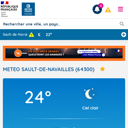
4
22°
Sault-de-Navail
...
Prévisions
TOUS LES RÉSULTATS
METEO SAULT-DE-NAVAILLES (64300)
Articles
24°
Ciel clair