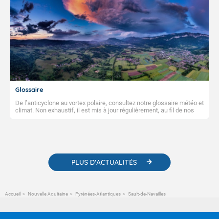
Glossaire
De l’anticyclone au vortex polaire, consultez notre glossaire météo et
climat. Non exhaustif, il est mis à jour régulièrement, au fil de nos
publications. Vous y trouverez également des liens utiles vers nos
contenus pédagogiques concernant les phénomènes
météorologiques et des informations scientifiques sur le
changement climatique.
PLUS D'ACTUALITÉS
Accueil
Nouvelle Aquitaine
Pyrénées-Atlantiques
Sault-de-Navailles