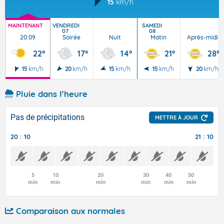
15
km/h
MAINTENANT
VENDREDI
SAMEDI
07
08
20:09
Soirée
Nuit
Matin
Après-midi
22°
17°
14°
21°
28°
15
km/h
20
km/h
15
km/h
15
km/h
20
km/h
Pluie dans l'heure
Pas de précipitations
METTRE À JOUR
20 : 10
21 : 10
5
10
20
30
40
50
min
min
min
min
min
min
Comparaison aux normales