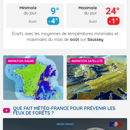
Minimale
Maximale
9°
24°
du jour
du jour
4°
1°
Ecart
Ecart
Écarts avec les moyennes de températures minimales et
maximales du mois de
août
sur
Saussey
ANIMATION RADAR
ANIMATION SATELLITE
QUE FAIT MÉTÉO-FRANCE POUR PRÉVENIR LES
FEUX DE FORÊTS ?