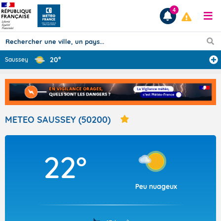
4
20°
Saussey
Prévisions
TOUS LES RÉSULTATS
METEO SAUSSEY (50200)
Articles
22°
Peu nuageux