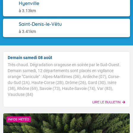
Hyenville
à 3.13km
Saint-Denis-le-Vêtu
à 3.41km
Demain samedi 08 août
Très chaud. Dégradation orageuse en soirée par le Sud-Ouest.
Demain samedi, 12 départements sont placés en vigilance
orange "Canicule" : Alpes-Maritimes (06), Ardèche (07), Corse-
du-Sud (2A), Haute-Corse (2B), Drôme (26), Gard (30), Isère
(38), Rhône (69), Savoie (73), Haute-Savoie (74), Var (83),
Vaucluse (84)
LIRE LE BULLETIN
INFOS MÉTÉO