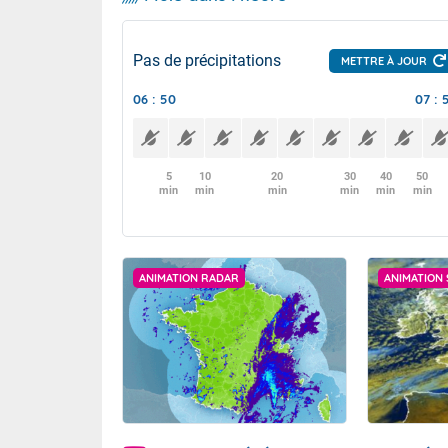
Pas de précipitations
METTRE À JOUR
06 : 50
07 : 
5
10
20
30
40
50
min
min
min
min
min
min
ANIMATION RADAR
ANIMATION 