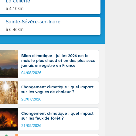
La Cellette
ttoral l'après-
aison.
n général, 14
à 4.10km
r
sse, il fait
Sainte-Sévère-sur-Indre
ouvent 30 à 35
à 6.46km
Bilan climatique : juillet 2026 est le
mois le plus chaud et un des plus secs
jamais enregistré en France
04/08/2026
Changement climatique : quel impact
sur les vagues de chaleur ?
28/07/2026
Changement climatique : quel impact
sur les feux de forêt ?
21/05/2026