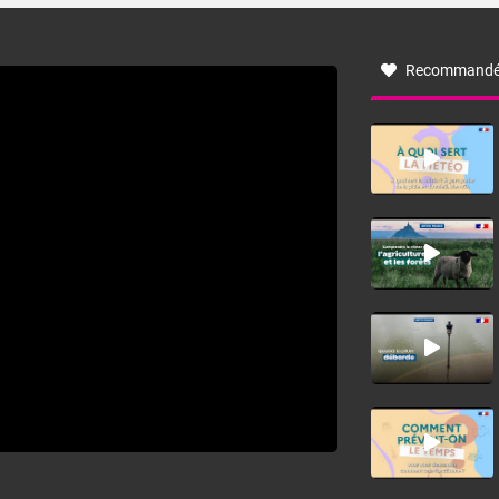
à nord-ouest, dans un secteur qui part du Roussillon à la
vallée de l’Aude et à l’ouest de l’Hérault. L’étymologie de
ce vent vient du latin trasmontanus, signifiant au-delà des
monts, en allusion aux régions montagneuses d’où
Recommandé
provient ce vent.