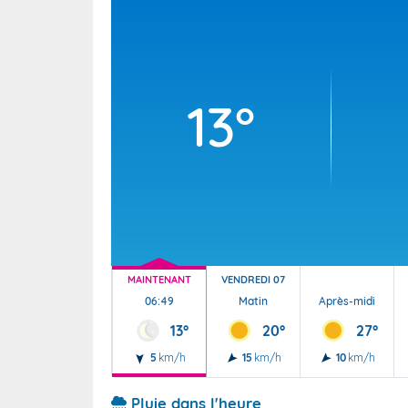
Wallis e
Grand fr
13°
MAINTENANT
VENDREDI 07
06:49
Matin
Après-midi
13°
20°
27°
5
km/h
15
km/h
10
km/h
Pluie dans l'heure