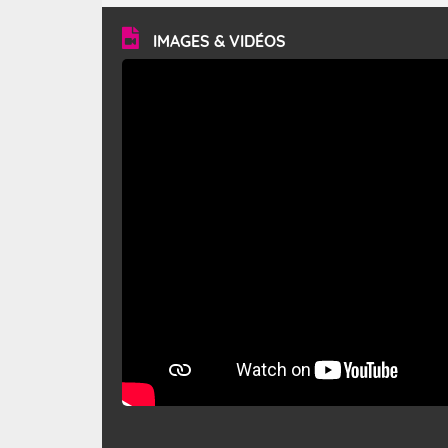
vitesse moyenne de 50 km/h et atteindre 80 à 100 km/h
en rafales, parfois davantage. Il parcourt la basse vallée
du Rhône et la Provence et envahit le littoral
IMAGES & VIDÉOS
méditerranéen à partir de la Camargue.