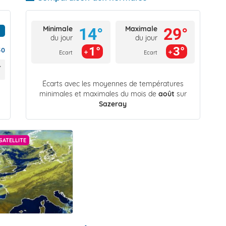
Minimale
Maximale
14°
29°
du jour
du jour
1°
3°
50
Ecart
Ecart
Écarts avec les moyennes de températures
minimales et maximales du mois de
août
sur
Sazeray
SATELLITE