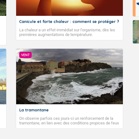
Canicule et forte chaleur : comment se protéger ?
La chaleur a un effet immédiat sur l’organisme, dès les
premières augmentations de température.
VENT
La tramontane
On observe parfois ces jours-ci un renforcement de la
tramontane, en lien avec des conditions propices de feux
de forêt. Mais qu'est-ce que la tramontane ? Quelles sont
ses caractéristiques ? La tramontane est un vent
turbulent soufflant de secteur nord-ouest à nord, ou ouest