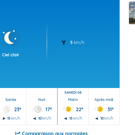
t Futuna
oid
5
km/h
Ciel clair
SAMEDI 08
Soirée
Nuit
Matin
Après-midi
Soi
23°
17°
22°
31°
15
km/h
10
km/h
15
km/h
10
km/h
10
Comparaison aux normales