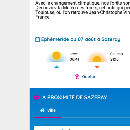
Avec le changement climatique, nos forêts sont
Découvrez la Météo des forêts, cet outil qui pe
Toulouse, où l'on retrouve Jean-Christophe Vi
France.
Ephéméride du 07 août à Sazeray
Lever
Coucher
Voici les tem
06:41
21:16
28 Lyon : 31 
: 27 Nancy : 
31 Lille : 26 
Gaétan
TENDANCE P
Aujourd'hui :
Pour la sema
A PROXIMITÉ DE SAZERAY
Calme, enso
Cette semain
La journée s'
temps devrait 
Ville
territoire. O
Tendance des
pyrénéennes, l
2026 :
alors que la 