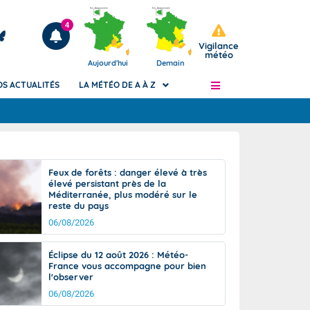
4
Vigilance
météo
Aujourd'hui
Demain
OS ACTUALITÉS
LA MÉTÉO DE A À Z
Articles
ngers
Feux de forêts : danger élevé à très
Phénomènes dangereux de J+2 à J+7
élevé persistant près de la
civile
Méditerranée, plus modéré sur le
Avertissement pluies intenses à l'échelle
reste du pays
des communes (Apic)
és
06/08/2026
Bulletins Marine
ateur de
Bulletins d'estimation du risque
Éclipse du 12 août 2026 : Météo-
d'avalanche
France vous accompagne pour bien
-pompier
l'observer
Météo des forêts
06/08/2026
Vigicrues