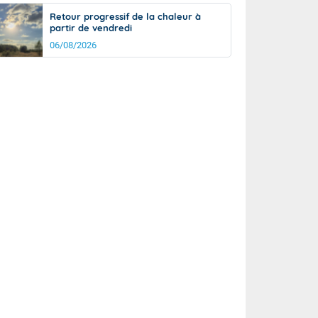
Retour progressif de la chaleur à
partir de vendredi
06/08/2026
rée
Nuit
26°
22°
km/h
15
km/h