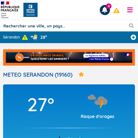
4
28°
Sérandon
Prévisions
TOUS LES RÉSULTATS
METEO SERANDON (19160)
Articles
27°
Risque d'orages