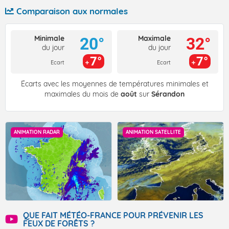
Comparaison aux normales
Minimale
Maximale
20°
32°
du jour
du jour
7°
7°
Ecart
Ecart
Écarts avec les moyennes de températures minimales et
maximales du mois de
août
sur
Sérandon
ANIMATION RADAR
ANIMATION SATELLITE
QUE FAIT MÉTÉO-FRANCE POUR PRÉVENIR LES
FEUX DE FORÊTS ?