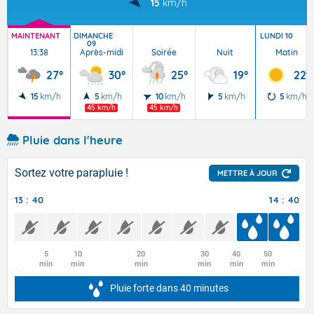
15
km/h
MAINTENANT
DIMANCHE
LUNDI 10
09
13:38
Après-midi
Soirée
Nuit
Matin
27°
30°
25°
19°
22°
15
km/h
5
km/h
10
km/h
5
km/h
5
km/h
45 km/h
45 km/h
Pluie dans l'heure
Sortez votre parapluie !
METTRE À JOUR
13 : 40
14 : 40
5
10
20
30
40
50
min
min
min
min
min
min
Pluie forte
dans 40 minutes