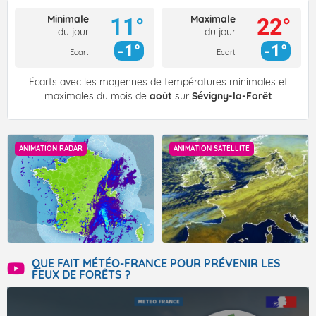
Minimale
Maximale
11°
22°
du jour
du jour
1°
1°
Ecart
Ecart
Écarts avec les moyennes de températures minimales et
maximales du mois de
août
sur
Sévigny-la-Forêt
ANIMATION RADAR
ANIMATION SATELLITE
QUE FAIT MÉTÉO-FRANCE POUR PRÉVENIR LES
FEUX DE FORÊTS ?