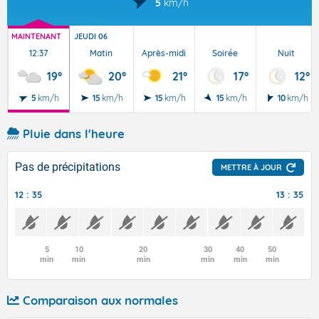
5
km/h
MAINTENANT
JEUDI 06
12:37
Matin
Après-midi
Soirée
Nuit
19°
20°
21°
17°
12°
5
km/h
15
km/h
15
km/h
15
km/h
10
km/h
Pluie dans l'heure
Pas de précipitations
METTRE À JOUR
12 : 35
13 : 35
5
10
20
30
40
50
min
min
min
min
min
min
Comparaison aux normales