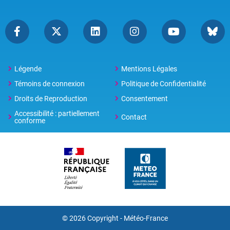
Légende
Mentions Légales
Témoins de connexion
Politique de Confidentialité
Droits de Reproduction
Consentement
Accessibilité : partiellement
Contact
conforme
© 2026 Copyright -
Météo-France