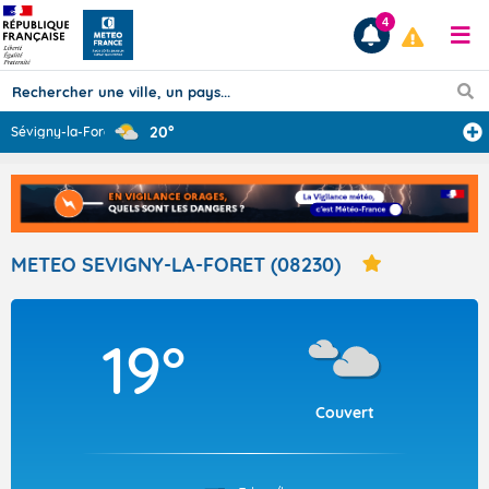
4
20°
Sévigny-la-Forê
...
Prévisions
TOUS LES RÉSULTATS
METEO SEVIGNY-LA-FORET (08230)
Articles
19°
Couvert