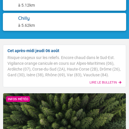
à 5.12km
Chilly
à 5.62km
Cet après-midi jeudi 06 août
Risque orageux sur les reliefs. Encore chaud dans le Sud-Est.
Vigilance orange canicule en cours sur Alpes-Maritimes (06),
Ardèche (07), Corse-du-Sud (2A), Haute-Corse (2B), Drôme (26),
Gard (30), Isère (38), Rhône (69), Var (83), Vaucluse (84).
LIRE LE BULLETIN
INFOS MÉTÉO