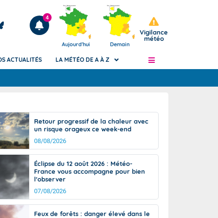
4
Vigilance
météo
Aujourd'hui
Demain
OS ACTUALITÉS
LA MÉTÉO DE A À Z
Articles
ngers
Retour progressif de la chaleur avec
Phénomènes dangereux de J+2 à J+7
un risque orageux ce week-end
civile
Avertissement pluies intenses à l'échelle
08/08/2026
des communes (Apic)
és
Bulletins Marine
Éclipse du 12 août 2026 : Météo-
France vous accompagne pour bien
ateur de
Bulletins d'estimation du risque
l'observer
d'avalanche
07/08/2026
-pompier
Météo des forêts
Vigicrues
Feux de forêts : danger élevé dans le