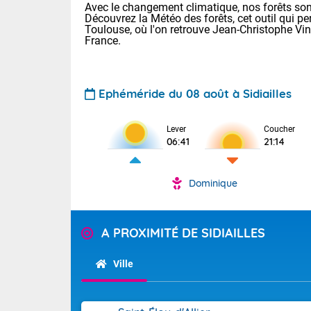
Avec le changement climatique, nos forêts sont
Découvrez la Météo des forêts, cet outil qui pe
Toulouse, où l'on retrouve Jean-Christophe Vi
France.
Ephéméride du 08 août à Sidiailles
Voici les tem
Lever
Coucher
06:41
21:14
29/16 Paris :
Clermont-Fd :
Limoges : 33/
Dominique
Lille : 28/15
TENDANCE P
Demain dima
Pour la sema
A PROXIMITÉ DE SIDIAILLES
Temps orag
département
Les températu
sensible, auc
(2A), Haute
Ville
Savoie (73)
Tendance des
septembre 20
Des résidus p