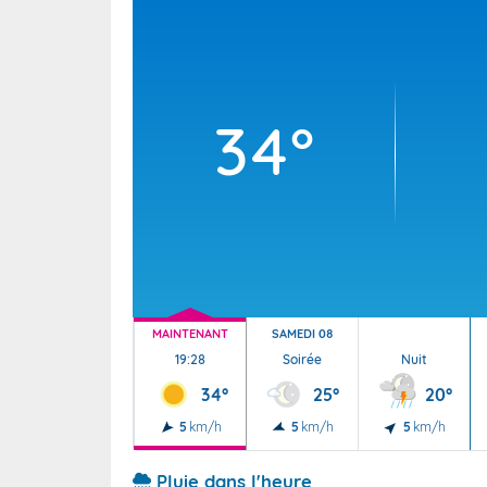
Wallis e
Grand fr
34°
MAINTENANT
SAMEDI 08
19:28
Soirée
Nuit
34°
25°
20°
5
km/h
5
km/h
5
km/h
Pluie dans l'heure