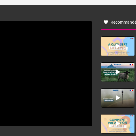
turbulent soufflant de secteur nord-ouest à nord, ou ouest
à nord-ouest, dans un secteur qui part du Roussillon à la
vallée de l’Aude et à l’ouest de l’Hérault. L’étymologie de
ce vent vient du latin trasmontanus, signifiant au-delà des
monts, en allusion aux régions montagneuses d’où
Recommandé
provient ce vent.