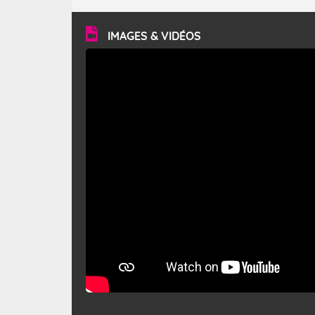
turbulent et généralement sec, pouvant souffler à une
vitesse moyenne de 50 km/h et atteindre 80 à 100 km/h
en rafales, parfois davantage. Il parcourt la basse vallée
du Rhône et la Provence et envahit le littoral
IMAGES & VIDÉOS
méditerranéen à partir de la Camargue.