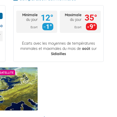
Minimale
Maximale
12°
35°
du jour
du jour
1°
9°
30
Ecart
Ecart
Écarts avec les moyennes de températures
minimales et maximales du mois de
août
sur
Sidiailles
SATELLITE