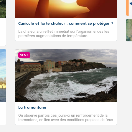
Canicule et forte chaleur : comment se protéger ?
La chaleur a un effet immédiat sur l’organisme, dès les
premières augmentations de température.
VENT
La tramontane
On observe parfois ces jours-ci un renforcement de la
tramontane, en lien avec des conditions propices de feux
de forêt. Mais qu'est-ce que la tramontane ? Quelles sont
ses caractéristiques ? La tramontane est un vent