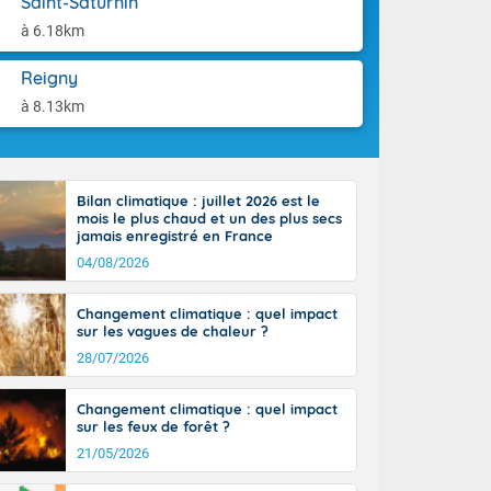
Saint-Saturnin
'Île-de-
aison.
isolés
à 6.18km
maritimes sont
ondées sont
Reigny
tinée, un peu
à 8.13km
ud du pays,
étroite
midi du Massif
de la
Bilan climatique : juillet 2026 est le
ciel est le
mois le plus chaud et un des plus secs
lle salve
jamais enregistré en France
nant de bons
04/08/2026
e vent,
r les deux
Changement climatique : quel impact
ine, entre 11
sur les vagues de chaleur ?
28 sur les
ns l'intérieur
28/07/2026
 en vallée de
Changement climatique : quel impact
sur les feux de forêt ?
21/05/2026