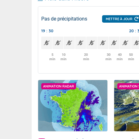
Pas de précipitations
METTRE À JOUR
19 : 30
20 : 
5
10
20
30
40
50
min
min
min
min
min
min
ANIMATION RADAR
ANIMATION 