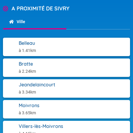
A PROXIMITÉ DE SIVRY
Ville
Belleau
à 1.41km
Bratte
à 2.24km
Jeandelaincourt
à 3.34km
Moivrons
à 3.65km
Villers-lès-Moivrons