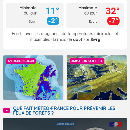
Minimale
Maximale
11°
32°
du jour
du jour
2°
7°
Ecart
Ecart
Écarts avec les moyennes de températures minimales et
maximales du mois de
août
sur
Sivry
ANIMATION RADAR
ANIMATION SATELLITE
QUE FAIT MÉTÉO-FRANCE POUR PRÉVENIR LES
FEUX DE FORÊTS ?