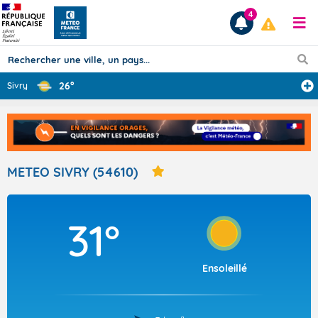
4
26°
Sivry
Prévisions
TOUS LES RÉSULTATS
METEO SIVRY (54610)
Articles
31°
Ensoleillé