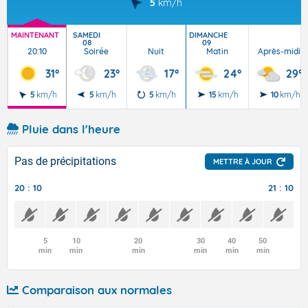
5
km/h
MAINTENANT
SAMEDI
DIMANCHE
08
09
20:10
Soirée
Nuit
Matin
Après-midi
31°
23°
17°
24°
29°
5
km/h
5
km/h
5
km/h
15
km/h
10
km/h
Pluie dans l'heure
Pas de précipitations
METTRE À JOUR
20 : 10
21 : 10
5
10
20
30
40
50
min
min
min
min
min
min
Comparaison aux normales