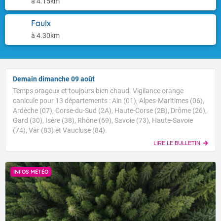
à 4.15km
Faulx
à 4.30km
Demain dimanche 09 août
Temps orageux et toujours bien chaud. Vigilance orange
canicule pour 13 départements : Ain (01), Alpes-Maritimes (06),
Ardèche (07), Corse-du-Sud (2A), Haute-Corse (2B), Drôme (26),
Gard (30), Isère (38), Rhône (69), Savoie (73), Haute-Savoie
(74), Var (83) et Vaucluse (84).
LIRE LE BULLETIN
INFOS MÉTÉO