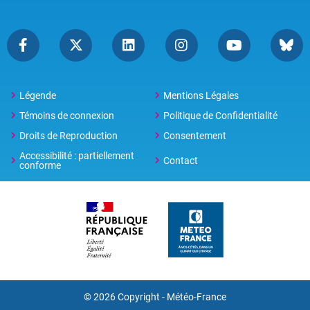
Légende
Mentions Légales
Témoins de connexion
Politique de Confidentialité
Droits de Reproduction
Consentement
Accessibilité : partiellement
Contact
conforme
© 2026 Copyright -
Météo-France