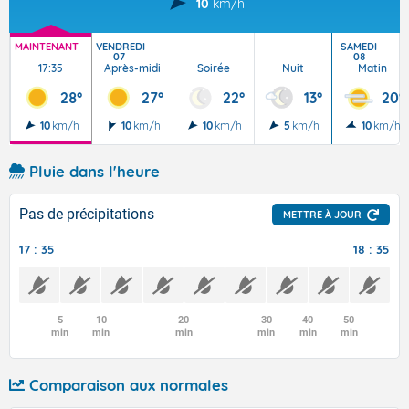
10
km/h
MAINTENANT
VENDREDI
SAMEDI
07
08
17:35
Après-midi
Soirée
Nuit
Matin
28°
27°
22°
13°
20°
10
km/h
10
km/h
10
km/h
5
km/h
10
km/h
Pluie dans l'heure
Pas de précipitations
METTRE À JOUR
17 : 35
18 : 35
5
10
20
30
40
50
min
min
min
min
min
min
Comparaison aux normales