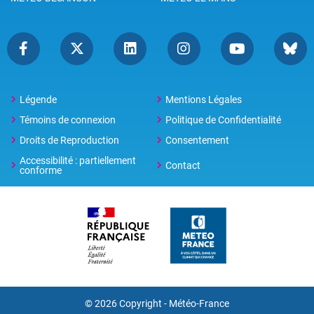
Légende
Mentions Légales
Témoins de connexion
Politique de Confidentialité
Droits de Reproduction
Consentement
Accessibilité : partiellement
Contact
conforme
© 2026 Copyright -
Météo-France