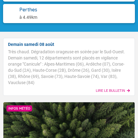
Perthes
à 4.49km
Demain samedi 08 août
Très chaud. Dégradation orageuse en soirée par le Sud-Ouest.
Demain samedi, 12 départements sont placés en vigilance
orange "Canicule" : Alpes-Maritimes (06), Ardèche (07), Corse-
du-Sud (2A), Haute-Corse (2B), Drôme (26), Gard (30), Isère
(38), Rhône (69), Savoie (73), Haute-Savoie (74), Var (83),
Vaucluse (84)
LIRE LE BULLETIN
INFOS MÉTÉO