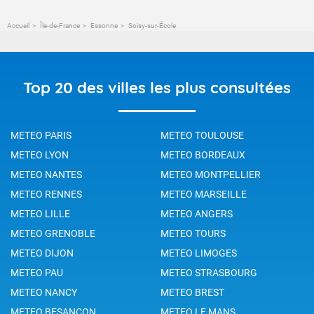
Accueil
Île-de-France
Essonne
Soisy-sur-École
Top 20 des villes les plus consultées
METEO PARIS
METEO TOULOUSE
METEO LYON
METEO BORDEAUX
METEO NANTES
METEO MONTPELLIER
METEO RENNES
METEO MARSEILLE
METEO LILLE
METEO ANGERS
METEO GRENOBLE
METEO TOURS
METEO DIJON
METEO LIMOGES
METEO PAU
METEO STRASBOURG
METEO NANCY
METEO BREST
METEO BESANCON
METEO LE MANS