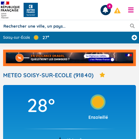
4
27°
Soisy-sur-École
...
Prévisions
TOUS LES RÉSULTATS
METEO SOISY-SUR-ECOLE (91840)
Articles
28°
Ensoleillé