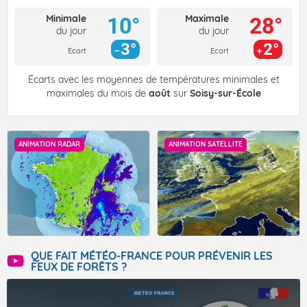
Minimale
Maximale
10°
28°
du jour
du jour
3°
2°
Ecart
Ecart
Écarts avec les moyennes de températures minimales et
maximales du mois de
août
sur
Soisy-sur-École
ANIMATION RADAR
ANIMATION SATELLITE
QUE FAIT MÉTÉO-FRANCE POUR PRÉVENIR LES
FEUX DE FORÊTS ?