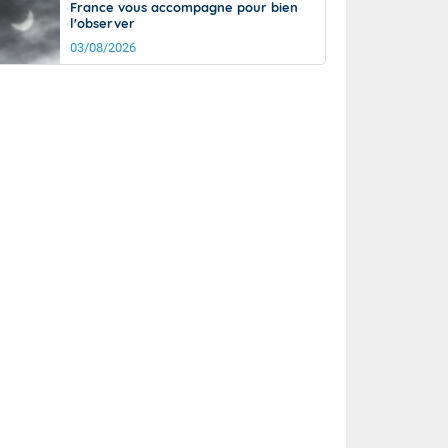
France vous accompagne pour bien
l'observer
03/08/2026
rée
Nuit
24°
18°
km/h
15
km/h