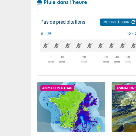
Pluie dans l'heure
Pas de précipitations
METTRE À JOUR
11 : 25
12 : 
5
10
20
30
40
50
min
min
min
min
min
min
ANIMATION RADAR
ANIMATION 