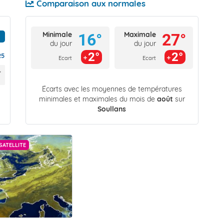
Comparaison aux normales
Minimale
Maximale
16°
27°
du jour
du jour
2°
2°
25
Ecart
Ecart
Écarts avec les moyennes de températures
minimales et maximales du mois de
août
sur
Soullans
SATELLITE