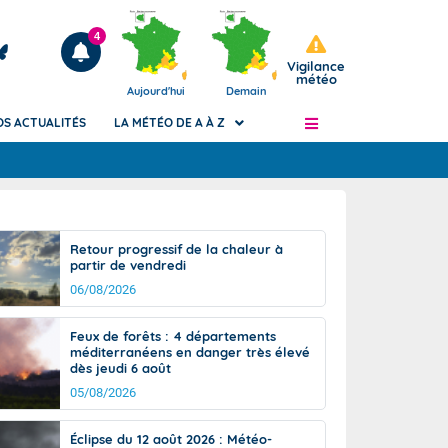
4
Vigilance
météo
Aujourd'hui
Demain
OS ACTUALITÉS
LA MÉTÉO DE A À Z
Articles
ngers
Retour progressif de la chaleur à
Phénomènes dangereux de J+2 à J+7
partir de vendredi
civile
Avertissement pluies intenses à l'échelle
06/08/2026
des communes (Apic)
és
Bulletins Marine
Feux de forêts : 4 départements
méditerranéens en danger très élevé
ateur de
Bulletins d'estimation du risque
dès jeudi 6 août
d'avalanche
05/08/2026
-pompier
Météo des forêts
Vigicrues
Éclipse du 12 août 2026 : Météo-