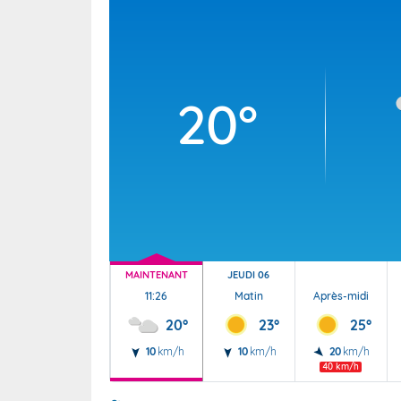
Wallis e
Grand fr
20°
MAINTENANT
JEUDI 06
11:26
Matin
Après-midi
20°
23°
25°
10
km/h
10
km/h
20
km/h
40 km/h