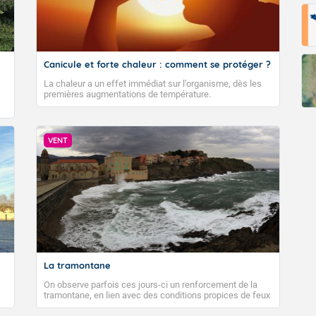
pératures nocturnes sont plus fraiches, comptez 8 à 15 degrés e
ans le Sud-Ouest et tout de même 21 à 25 degrés sur le pourtou
et basse vallée du Rhône. L'après-midi, le mercure repart à la hau
 sur la moitié Nord, plus frais sur le littoral de la Manche, et s
Canicule et forte chaleur : comment se protéger ?
 moitié sud, jusqu'à localement 35 à 39 degrés autour du bassin
n.
La chaleur a un effet immédiat sur l’organisme, dès les
premières augmentations de température.
Fermer
VENT
La tramontane
On observe parfois ces jours-ci un renforcement de la
tramontane, en lien avec des conditions propices de feux
de forêt. Mais qu'est-ce que la tramontane ? Quelles sont