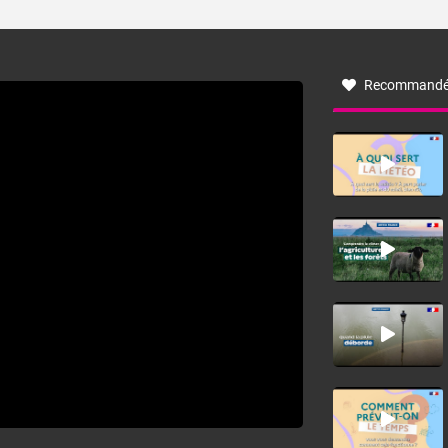
ses caractéristiques ? La tramontane est un vent
turbulent soufflant de secteur nord-ouest à nord, ou ouest
à nord-ouest, dans un secteur qui part du Roussillon à la
vallée de l’Aude et à l’ouest de l’Hérault. L’étymologie de
ce vent vient du latin trasmontanus, signifiant au-delà des
monts, en allusion aux régions montagneuses d’où
Recommandé
provient ce vent.