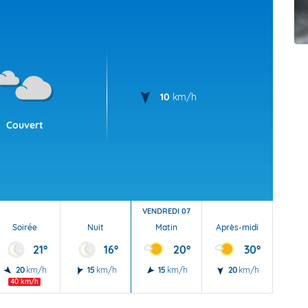
t Futuna
oid
10
km/h
Couvert
VENDREDI 07
Soirée
Nuit
Matin
Après-midi
Soi
21°
16°
20°
30°
20
km/h
15
km/h
15
km/h
20
km/h
20
40 km/h