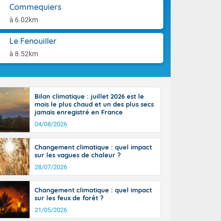
tes
aison.
Commequiers
 possible sur
à 6.02km
e, avec des
bourgeonnent
Le Fenouiller
rse sur le sud
 sur la
à 8.52km
d à nord-ouest
 entre 50 et
ur résiste sur
imales
Bilan climatique : juillet 2026 est le
Rhône-Alpes à
mois le plus chaud et un des plus secs
 terres et 20
jamais enregistré en France
04/08/2026
Changement climatique : quel impact
sur les vagues de chaleur ?
28/07/2026
ble du
es
Changement climatique : quel impact
u'à 50-60 km/h
sur les feux de forêt ?
ilent les
21/05/2026
ttoral l'après-