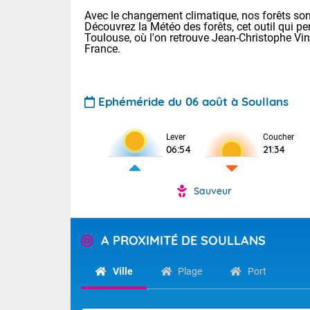
Avec le changement climatique, nos forêts sont
Découvrez la Météo des forêts, cet outil qui pe
Toulouse, où l'on retrouve Jean-Christophe Vi
France.
Ephéméride du 06 août à Soullans
Voici les tem
Lever
Coucher
: 18/23 Paris
06:54
21:34
Clermont-Fd :
Limoges : 20/
Lille : 19/24
Sauveur
TENDANCE P
Cet après-mid
Pour la sema
Risque orag
A PROXIMITÉ DE SOULLANS
orange cani
Cette semain
devrait rester
du-Sud (2A)
Ville
Plage
Port
(69), Var (8
Tendance des
2026 :
Sur le Sud-Oue