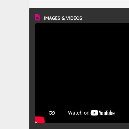
caractéristiques ? Le mistral est un vent régional,
turbulent et généralement sec, pouvant souffler à une
vitesse moyenne de 50 km/h et atteindre 80 à 100 km/h
en rafales, parfois davantage. Il parcourt la basse vallée
du Rhône et la Provence et envahit le littoral
IMAGES & VIDÉOS
méditerranéen à partir de la Camargue.