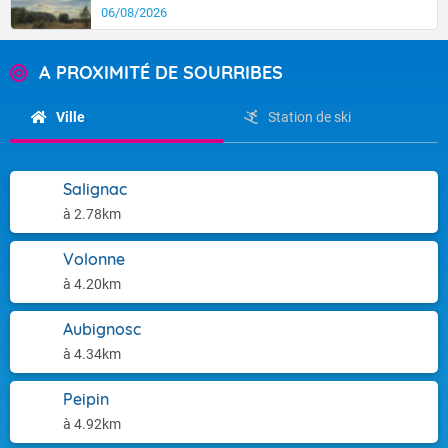
06/08/2026
A PROXIMITÉ DE SOURRIBES
Ville
Station de ski
Salignac
à 2.78km
Volonne
à 4.20km
Aubignosc
à 4.34km
Peipin
à 4.92km