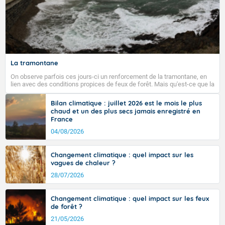
La tramontane
On observe parfois ces jours-ci un renforcement de la tramontane, en
lien avec des conditions propices de feux de forêt. Mais qu'est-ce que la
tramontane ? Quelles sont ses caractéristiques ? La tramontane est un
vent turbulent soufflant de secteur nord-ouest à nord, ou ouest à nord-
Bilan climatique : juillet 2026 est le mois le plus
ouest, dans un secteur qui part du Roussillon à la vallée de l’Aude et à
chaud et un des plus secs jamais enregistré en
l’ouest de l’Hérault. L’étymologie de ce vent vient du latin trasmontanus,
France
signifiant au-delà des monts, en allusion aux régions montagneuses
d’où provient ce vent.
04/08/2026
Changement climatique : quel impact sur les
vagues de chaleur ?
28/07/2026
Changement climatique : quel impact sur les feux
de forêt ?
21/05/2026