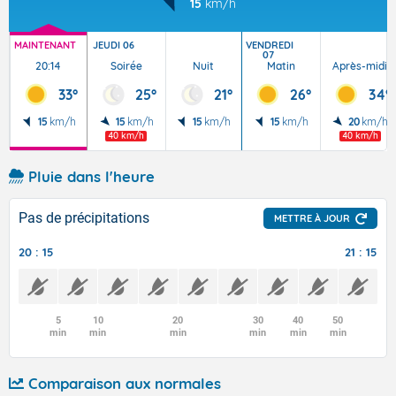
15
km/h
MAINTENANT
JEUDI 06
VENDREDI
07
20:14
Soirée
Nuit
Matin
Après-midi
33°
25°
21°
26°
34°
15
km/h
15
km/h
15
km/h
15
km/h
20
km/h
40 km/h
40 km/h
Pluie dans l'heure
Pas de précipitations
METTRE À JOUR
20 : 15
21 : 15
5
10
20
30
40
50
min
min
min
min
min
min
Comparaison aux normales