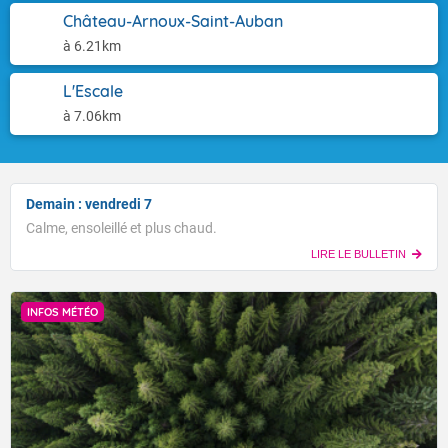
Château-Arnoux-Saint-Auban
à 6.21km
L'Escale
à 7.06km
Demain : vendredi 7
Calme, ensoleillé et plus chaud.
LIRE LE BULLETIN
INFOS MÉTÉO