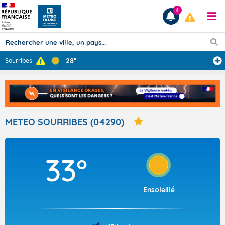
4
28°
Sourribes
Prévisions
TOUS LES RÉSULTATS
METEO SOURRIBES (04290)
Articles
33°
Ensoleillé