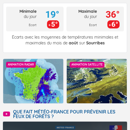
Minimale
Maximale
19°
36°
du jour
du jour
5°
6°
Ecart
Ecart
Écarts avec les moyennes de températures minimales et
maximales du mois de
août
sur
Sourribes
ANIMATION RADAR
ANIMATION SATELLITE
QUE FAIT MÉTÉO-FRANCE POUR PRÉVENIR LES
FEUX DE FORÊTS ?