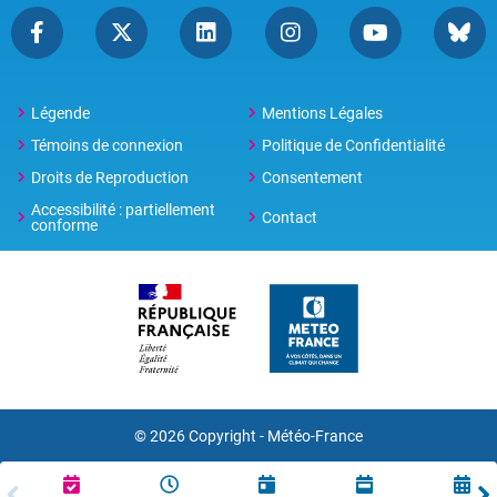
Légende
Mentions Légales
Témoins de connexion
Politique de Confidentialité
Droits de Reproduction
Consentement
Accessibilité : partiellement
Contact
conforme
© 2026 Copyright -
Météo-France