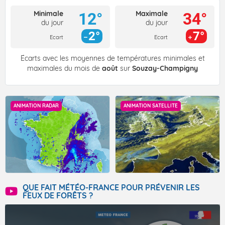
Minimale
Maximale
12°
34°
du jour
du jour
2°
7°
Ecart
Ecart
Écarts avec les moyennes de températures minimales et
maximales du mois de
août
sur
Souzay-Champigny
ANIMATION RADAR
ANIMATION SATELLITE
QUE FAIT MÉTÉO-FRANCE POUR PRÉVENIR LES
FEUX DE FORÊTS ?