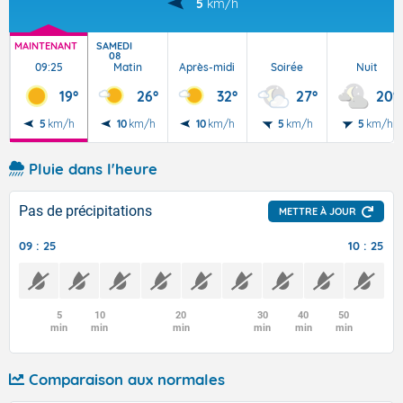
5
km/h
MAINTENANT
SAMEDI
08
09:25
Matin
Après-midi
Soirée
Nuit
19°
26°
32°
27°
20°
5
km/h
10
km/h
10
km/h
5
km/h
5
km/h
Pluie dans l'heure
Pas de précipitations
METTRE À JOUR
09 : 25
10 : 25
5
10
20
30
40
50
min
min
min
min
min
min
Comparaison aux normales