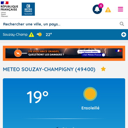
4
22°
Souzay-Champign
...
Prévisions
TOUS LES RÉSULTATS
METEO SOUZAY-CHAMPIGNY (49400)
Articles
19°
Ensoleillé