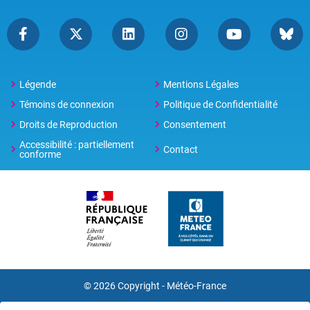
Légende
Mentions Légales
Témoins de connexion
Politique de Confidentialité
Droits de Reproduction
Consentement
Accessibilité : partiellement
Contact
conforme
© 2026 Copyright -
Météo-France