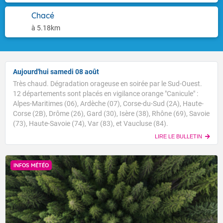
Chacé
à 5.18km
Aujourd'hui samedi 08 août
Très chaud. Dégradation orageuse en soirée par le Sud-Ouest.
12 départements sont placés en vigilance orange "Canicule" :
Alpes-Maritimes (06), Ardèche (07), Corse-du-Sud (2A), Haute-
Corse (2B), Drôme (26), Gard (30), Isère (38), Rhône (69), Savoie
(73), Haute-Savoie (74), Var (83), et Vaucluse (84).
LIRE LE BULLETIN
INFOS MÉTÉO