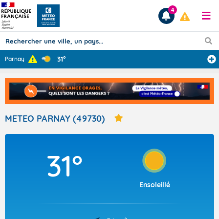
4
31°
Parnay
Prévisions
TOUS LES RÉSULTATS
METEO PARNAY (49730)
Articles
31°
Ensoleillé