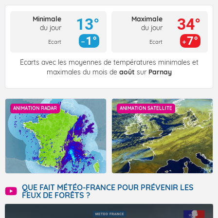
Minimale
Maximale
13°
34°
du jour
du jour
1°
7°
Ecart
Ecart
Écarts avec les moyennes de températures minimales et
maximales du mois de
août
sur
Parnay
ANIMATION RADAR
ANIMATION SATELLITE
QUE FAIT MÉTÉO-FRANCE POUR PRÉVENIR LES
FEUX DE FORÊTS ?