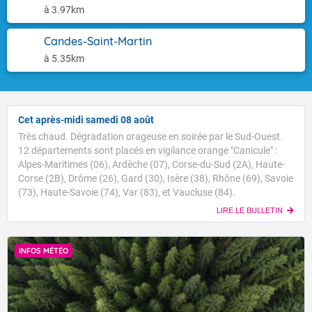
à 3.97km
Candes-Saint-Martin
à 5.35km
Cet après-midi samedi 08 août
Très chaud. Dégradation orageuse en soirée par le Sud-Ouest.
12 départements sont placés en vigilance orange "Canicule" :
Alpes-Maritimes (06), Ardèche (07), Corse-du-Sud (2A), Haute-
Corse (2B), Drôme (26), Gard (30), Isère (38), Rhône (69), Savoie
(73), Haute-Savoie (74), Var (83), et Vaucluse (84).
LIRE LE BULLETIN
INFOS MÉTÉO