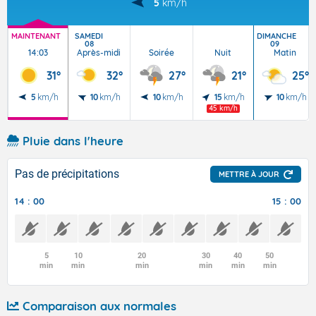
5
km/h
MAINTENANT
SAMEDI
DIMANCHE
08
09
14:03
Après-midi
Soirée
Nuit
Matin
31°
32°
27°
21°
25°
5
km/h
10
km/h
10
km/h
15
km/h
10
km/h
45 km/h
Pluie dans l'heure
Pas de précipitations
METTRE À JOUR
14 : 00
15 : 00
5
10
20
30
40
50
min
min
min
min
min
min
Comparaison aux normales