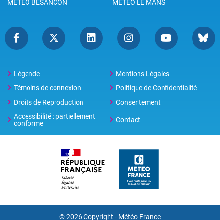
METEO BESANCON
METEO LE MANS
Légende
Mentions Légales
Témoins de connexion
Politique de Confidentialité
Droits de Reproduction
Consentement
Accessibilité : partiellement
Contact
conforme
© 2026 Copyright -
Météo-France