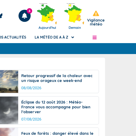
4
Vigilance
météo
Aujourd'hui
Demain
OS ACTUALITÉS
LA MÉTÉO DE A À Z
Articles
ngers
Retour progressif de la chaleur avec
Phénomènes dangereux de J+2 à J+7
un risque orageux ce week-end
civile
Avertissement pluies intenses à l'échelle
08/08/2026
des communes (Apic)
és
Bulletins Marine
Éclipse du 12 août 2026 : Météo-
France vous accompagne pour bien
ateur de
Bulletins d'estimation du risque
l'observer
d'avalanche
07/08/2026
-pompier
Météo des forêts
Vigicrues
Feux de forêts : danger élevé dans le