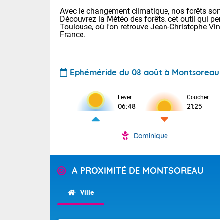
Avec le changement climatique, nos forêts sont
Découvrez la Météo des forêts, cet outil qui pe
Toulouse, où l'on retrouve Jean-Christophe Vi
France.
Ephéméride du 08 août à Montsoreau
Voici les tem
Lever
Coucher
: 34 Lyon : 36
06:48
21:25
Rennes : 33 N
36 Nice : 32 L
Dominique
Demain : dim
TENDANCE P
Temps orag
Pour la sema
A PROXIMITÉ DE MONTSOREAU
Des résidus p
Les températu
sensible, auc
s'étendent en 
Ville
France, l'oue
Tendance des
circulent en 
septembre 20
installées au