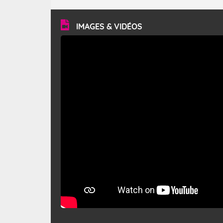
turbulent et généralement sec, pouvant souffler à une
vitesse moyenne de 50 km/h et atteindre 80 à 100 km/h
en rafales, parfois davantage. Il parcourt la basse vallée
du Rhône et la Provence et envahit le littoral
IMAGES & VIDÉOS
méditerranéen à partir de la Camargue.