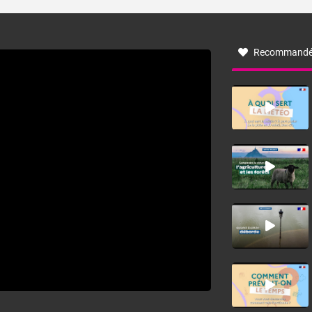
turbulent soufflant de secteur nord-ouest à nord, ou ouest
à nord-ouest, dans un secteur qui part du Roussillon à la
vallée de l’Aude et à l’ouest de l’Hérault. L’étymologie de
ce vent vient du latin trasmontanus, signifiant au-delà des
monts, en allusion aux régions montagneuses d’où
Recommandé
provient ce vent.