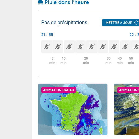
Pluie dans l'heure
Pas de précipitations
METTRE À JOUR
21 : 35
22 : 
5
10
20
30
40
50
min
min
min
min
min
min
ANIMATION RADAR
ANIMATION 