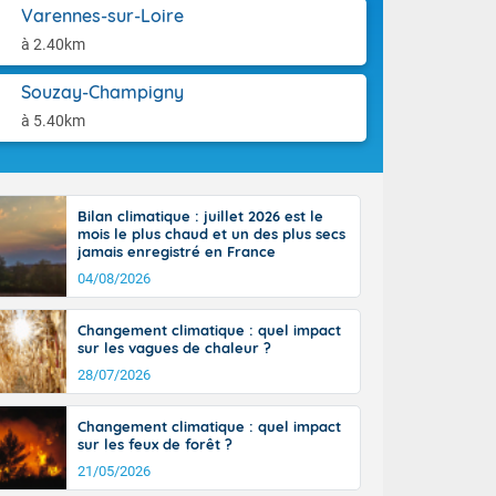
aison.
Varennes-sur-Loire
tinée, un peu
ud du pays,
à 2.40km
étroite
midi du Massif
Souzay-Champigny
de la
à 5.40km
ciel est le
lle salve
nant de bons
e vent,
r les deux
Bilan climatique : juillet 2026 est le
mois le plus chaud et un des plus secs
ine, entre 11
jamais enregistré en France
28 sur les
04/08/2026
ns l'intérieur
 en vallée de
Changement climatique : quel impact
sur les vagues de chaleur ?
28/07/2026
Changement climatique : quel impact
sur les feux de forêt ?
21/05/2026