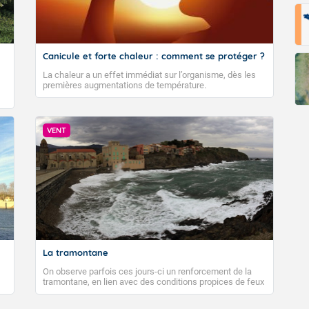
Canicule et forte chaleur : comment se protéger ?
La chaleur a un effet immédiat sur l’organisme, dès les
premières augmentations de température.
VENT
La tramontane
On observe parfois ces jours-ci un renforcement de la
tramontane, en lien avec des conditions propices de feux
de forêt. Mais qu'est-ce que la tramontane ? Quelles sont
ses caractéristiques ? La tramontane est un vent