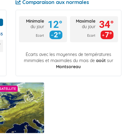
Comparaison aux normales
Minimale
Maximale
12°
34°
du jour
du jour
2°
7°
35
Ecart
Ecart
Écarts avec les moyennes de températures
minimales et maximales du mois de
août
sur
Montsoreau
SATELLITE