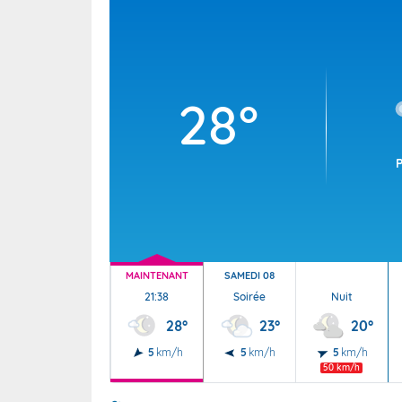
Wallis e
Grand fr
28°
MAINTENANT
SAMEDI 08
21:38
Soirée
Nuit
28°
23°
20°
5
km/h
5
km/h
5
km/h
50 km/h