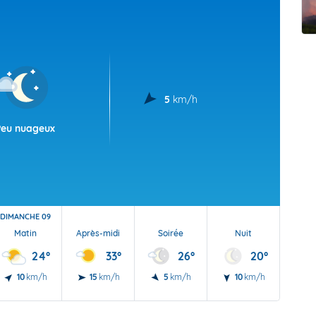
t Futuna
oid
5
km/h
Peu nuageux
DIMANCHE 09
Matin
Après-midi
Soirée
Nuit
24°
33°
26°
20°
10
km/h
15
km/h
5
km/h
10
km/h