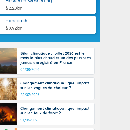
Husseren-Wesserling
-France jusque
aison.
ue sur la Corse
à 2.23km
 beauté le
chaine des
Ranspach
r moments. En
à 3.92km
gagne en
artie d'après-
de nuit
ces orages,
Bilan climatique : juillet 2026 est le
u jour, le
mois le plus chaud et un des plus secs
lus au sud,
jamais enregistré en France
en hausse, en
04/08/2026
 quasi-
pays et même
Changement climatique : quel impact
sur les vagues de chaleur ?
28/07/2026
Changement climatique : quel impact
sur les feux de forêt ?
21/05/2026