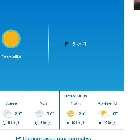
t Futuna
oid
5
km/h
Ensoleillé
DIMANCHE 09
Soirée
Nuit
Matin
Après-midi
Soi
23°
17°
25°
31°
5
km/h
5
km/h
10
km/h
10
km/h
5
Comparaison aux normales