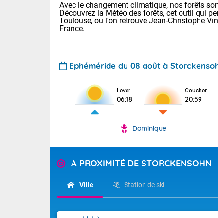
Avec le changement climatique, nos forêts sont
Découvrez la Météo des forêts, cet outil qui pe
Toulouse, où l'on retrouve Jean-Christophe Vi
France.
Ephéméride du 08 août à Storckenso
Voici les tem
Lever
Coucher
06:18
20:59
: 13/28 Paris
Clermont-Fd :
Limoges : 19/
Dominique
Lille : 14/29
TENDANCE P
Aujourd'hui 
Pour la sema
A PROXIMITÉ DE STORCKENSOHN
Très chaud
départemen
Au niveau du 
températures 
Maritimes 
Ville
Station de ski
(26), Gard 
Tendance des
(83), et Vau
2026 :