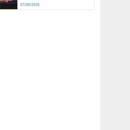
07/08/2026
rée
Nuit
23°
17°
km/h
5
km/h