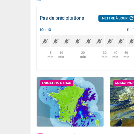
Pas de précipitations
METTRE À JOUR
10 : 10
11 : 
5
10
20
30
40
50
min
min
min
min
min
min
ANIMATION RADAR
ANIMATION 