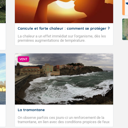
Canicule et forte chaleur : comment se protéger ?
La chaleur a un effet immédiat sur l’organisme, dès les
premières augmentations de température.
VENT
La tramontane
On observe parfois ces jours-ci un renforcement de la
tramontane, en lien avec des conditions propices de feux
de forêt. Mais qu'est-ce que la tramontane ? Quelles sont