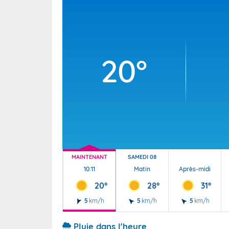
Wallis e
Grand fr
20°
MAINTENANT
SAMEDI 08
10:11
Matin
Après-midi
20°
28°
31°
5
km/h
5
km/h
5
km/h
Pluie dans l'heure