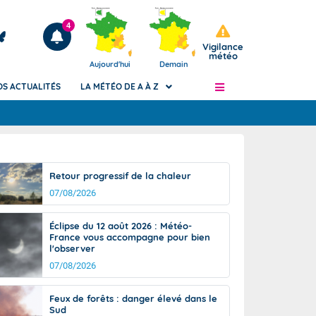
4
Vigilance
météo
Aujourd'hui
Demain
OS ACTUALITÉS
LA MÉTÉO DE A À Z
Articles
ngers
Retour progressif de la chaleur
Phénomènes dangereux de J+2 à J+7
07/08/2026
civile
Avertissement pluies intenses à l'échelle
des communes (Apic)
és
Éclipse du 12 août 2026 : Météo-
Bulletins Marine
France vous accompagne pour bien
l'observer
ateur de
Bulletins d'estimation du risque
d'avalanche
07/08/2026
-pompier
Météo des forêts
Feux de forêts : danger élevé dans le
Vigicrues
Sud