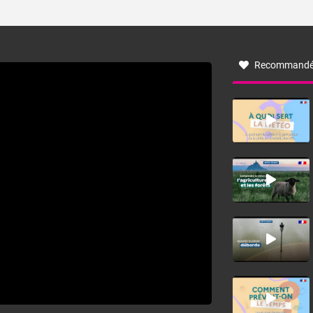
ses caractéristiques ? La tramontane est un vent
turbulent soufflant de secteur nord-ouest à nord, ou ouest
à nord-ouest, dans un secteur qui part du Roussillon à la
vallée de l’Aude et à l’ouest de l’Hérault. L’étymologie de
ce vent vient du latin trasmontanus, signifiant au-delà des
monts, en allusion aux régions montagneuses d’où
Recommandé
provient ce vent.