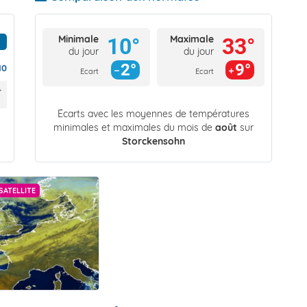
Minimale
Maximale
10°
33°
du jour
du jour
2°
9°
10
Ecart
Ecart
Écarts avec les moyennes de températures
minimales et maximales du mois de
août
sur
Storckensohn
SATELLITE