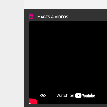
caractéristiques ? Le mistral est un vent régional,
turbulent et généralement sec, pouvant souffler à une
vitesse moyenne de 50 km/h et atteindre 80 à 100 km/h
en rafales, parfois davantage. Il parcourt la basse vallée
du Rhône et la Provence et envahit le littoral
IMAGES & VIDÉOS
méditerranéen à partir de la Camargue.