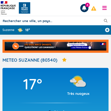
4
18°
Suzanne
Prévisions
TOUS LES RÉSULTATS
METEO SUZANNE (80340)
Articles
17°
Très nuageux