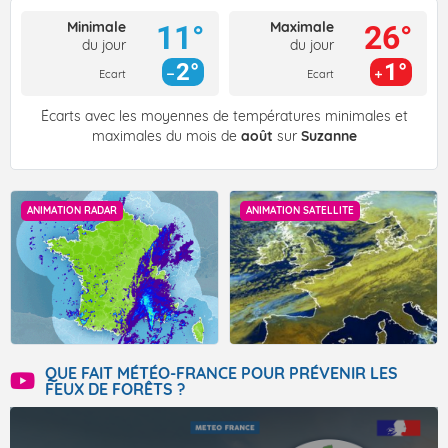
Minimale
Maximale
11°
26°
du jour
du jour
2°
1°
Ecart
Ecart
Écarts avec les moyennes de températures minimales et
maximales du mois de
août
sur
Suzanne
ANIMATION RADAR
ANIMATION SATELLITE
QUE FAIT MÉTÉO-FRANCE POUR PRÉVENIR LES
FEUX DE FORÊTS ?