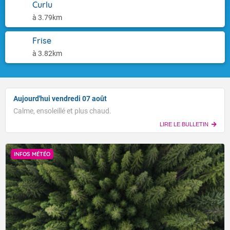
Curlu
à 3.79km
Frise
à 3.82km
Aujourd'hui vendredi 07 août
Calme, ensoleillé et plus chaud.
LIRE LE BULLETIN
INFOS MÉTÉO