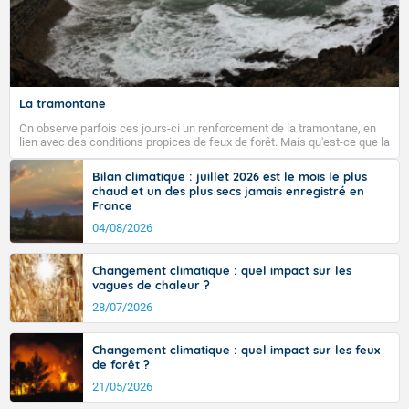
La tramontane
On observe parfois ces jours-ci un renforcement de la tramontane, en
lien avec des conditions propices de feux de forêt. Mais qu'est-ce que la
tramontane ? Quelles sont ses caractéristiques ? La tramontane est un
vent turbulent soufflant de secteur nord-ouest à nord, ou ouest à nord-
Bilan climatique : juillet 2026 est le mois le plus
ouest, dans un secteur qui part du Roussillon à la vallée de l’Aude et à
chaud et un des plus secs jamais enregistré en
l’ouest de l’Hérault. L’étymologie de ce vent vient du latin trasmontanus,
France
signifiant au-delà des monts, en allusion aux régions montagneuses
d’où provient ce vent.
04/08/2026
Changement climatique : quel impact sur les
vagues de chaleur ?
28/07/2026
Changement climatique : quel impact sur les feux
de forêt ?
21/05/2026