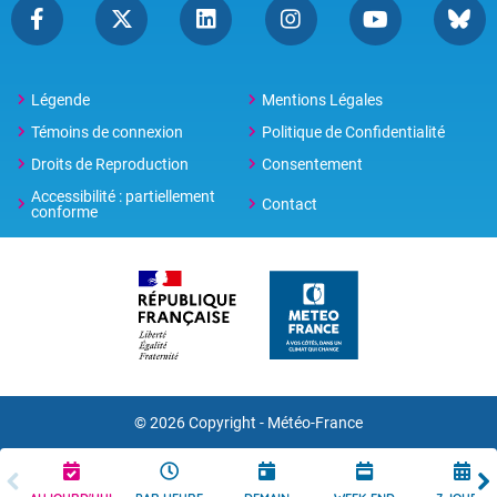
Légende
Mentions Légales
Témoins de connexion
Politique de Confidentialité
Droits de Reproduction
Consentement
Accessibilité : partiellement
Contact
conforme
© 2026 Copyright -
Météo-France