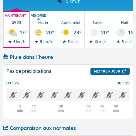
5
km/h
MAINTENANT
VENDREDI
07
09:23
Matin
Après-midi
Soirée
Nuit
17°
20°
24°
20°
13°
5
km/h
5
km/h
5
km/h
10
km/h
5
km/h
Pluie dans l'heure
Pas de précipitations
METTRE À JOUR
09 : 25
10 : 25
5
10
20
30
40
50
min
min
min
min
min
min
Comparaison aux normales