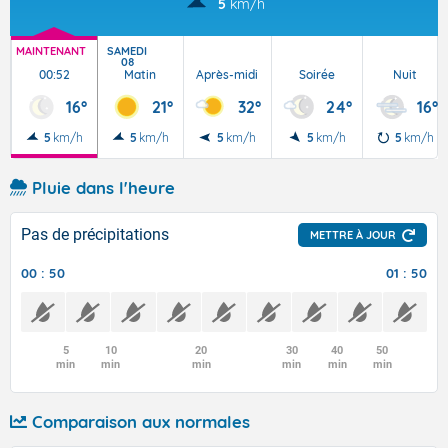
5
km/h
MAINTENANT
SAMEDI
08
00:52
Matin
Après-midi
Soirée
Nuit
16°
21°
32°
24°
16°
5
km/h
5
km/h
5
km/h
5
km/h
5
km/h
Pluie dans l'heure
Pas de précipitations
METTRE À JOUR
00 : 50
01 : 50
5
10
20
30
40
50
min
min
min
min
min
min
Comparaison aux normales