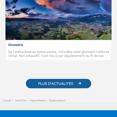
Glossaire
De l’anticyclone au vortex polaire, consultez notre glossaire météo et
climat. Non exhaustif, il est mis à jour régulièrement, au fil de nos
publications. Vous y trouverez également des liens utiles vers nos
contenus pédagogiques concernant les phénomènes
météorologiques et des informations scientifiques sur le
changement climatique.
PLUS D'ACTUALITÉS
Accueil
Grand Est
Haute-Marne
Suzannecourt