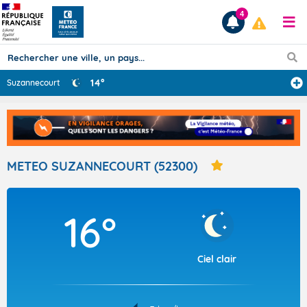
4
14°
Suzannecourt
Prévisions
TOUS LES RÉSULTATS
METEO SUZANNECOURT (52300)
Articles
16°
Ciel clair