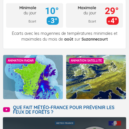
Minimale
Maximale
10°
29°
du jour
du jour
3°
4°
Ecart
Ecart
Écarts avec les moyennes de températures minimales et
maximales du mois de
août
sur
Suzannecourt
ANIMATION RADAR
ANIMATION SATELLITE
QUE FAIT MÉTÉO-FRANCE POUR PRÉVENIR LES
FEUX DE FORÊTS ?