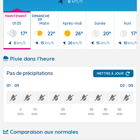
0
km/h
MAINTENANT
DIMANCHE
09
01:05
Matin
Après-midi
Soirée
Nuit
17°
22°
26°
20°
17°
0
km/h
15
km/h
20
km/h
15
km/h
10
km/h
Pluie dans l'heure
Pas de précipitations
METTRE À JOUR
01 : 05
02 : 05
5
10
20
30
40
50
min
min
min
min
min
min
Comparaison aux normales