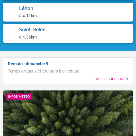
Léhon
à 4.11km
Saint-Hélen
à 4.36km
Demain : dimanche 9
Temps orageux et toujours bien chaud.
LIRE LE BULLETIN
INFOS MÉTÉO