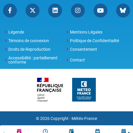
Légende
Mentions Légales
Témoins de connexion
Politique de Confidentialité
Droits de Reproduction
Consentement
Accessibilité : partiellement
Contact
conforme
© 2026 Copyright -
Météo-France