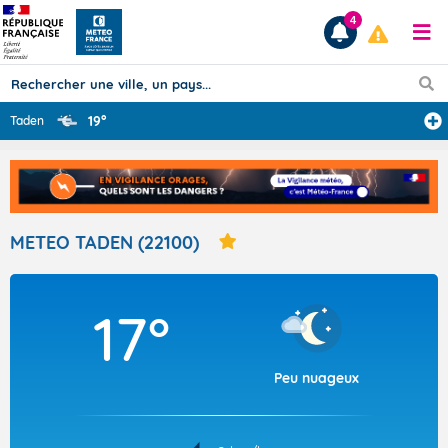
4
19°
Taden
Prévisions
TOUS LES RÉSULTATS
METEO TADEN (22100)
Articles
17°
Peu nuageux