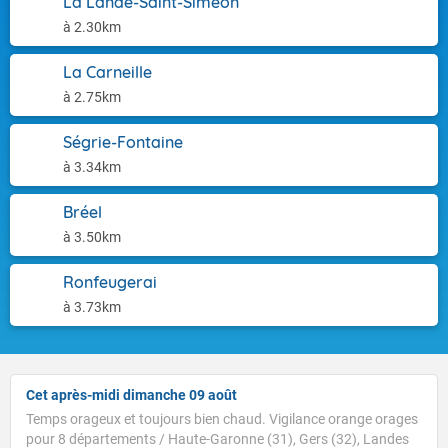
La Lande-Saint-Siméon
à 2.30km
La Carneille
à 2.75km
Ségrie-Fontaine
à 3.34km
Bréel
à 3.50km
Ronfeugerai
à 3.73km
Cet après-midi dimanche 09 août
Temps orageux et toujours bien chaud. Vigilance orange orages
pour 8 départements / Haute-Garonne (31), Gers (32), Landes