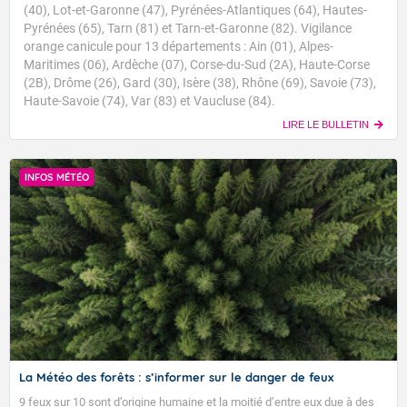
(40), Lot-et-Garonne (47), Pyrénées-Atlantiques (64), Hautes-
Pyrénées (65), Tarn (81) et Tarn-et-Garonne (82). Vigilance
orange canicule pour 13 départements : Ain (01), Alpes-
Maritimes (06), Ardèche (07), Corse-du-Sud (2A), Haute-Corse
(2B), Drôme (26), Gard (30), Isère (38), Rhône (69), Savoie (73),
Haute-Savoie (74), Var (83) et Vaucluse (84).
LIRE LE BULLETIN
INFOS MÉTÉO
La Météo des forêts : s’informer sur le danger de feux
9 feux sur 10 sont d’origine humaine et la moitié d’entre eux due à des