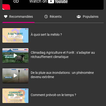
Recommandées
Récents
Populaires
À quoi sert la météo ?
Climadiag Agriculture et Forêt : s’adapter au
réchauffement climatique
De la pluie aux inondations : un phénomène
devenu extrême
Comment prévoit-on le temps ?