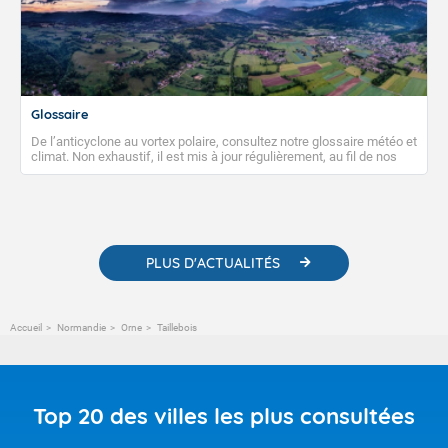
Glossaire
De l’anticyclone au vortex polaire, consultez notre glossaire météo et
climat. Non exhaustif, il est mis à jour régulièrement, au fil de nos
publications. Vous y trouverez également des liens utiles vers nos
contenus pédagogiques concernant les phénomènes
météorologiques et des informations scientifiques sur le
changement climatique.
PLUS D'ACTUALITÉS
Accueil
Normandie
Orne
Taillebois
Top 20 des villes les plus consultées