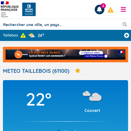
4
26°
Taillebois
Prévisions
TOUS LES RÉSULTATS
METEO TAILLEBOIS (61100)
Articles
22°
Couvert