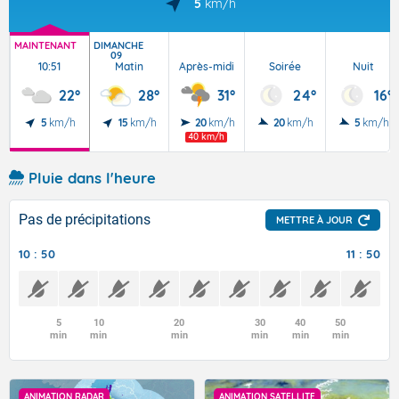
5
km/h
MAINTENANT
DIMANCHE
09
10:51
Matin
Après-midi
Soirée
Nuit
22°
28°
31°
24°
16°
5
km/h
15
km/h
20
km/h
20
km/h
5
km/h
40 km/h
Pluie dans l'heure
Pas de précipitations
METTRE À JOUR
10 : 50
11 : 50
5
10
20
30
40
50
min
min
min
min
min
min
ANIMATION RADAR
ANIMATION SATELLITE