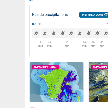
Pas de précipitations
METTRE À JOUR
07 : 15
08 : 
5
10
20
30
40
50
min
min
min
min
min
min
ANIMATION RADAR
ANIMATION 