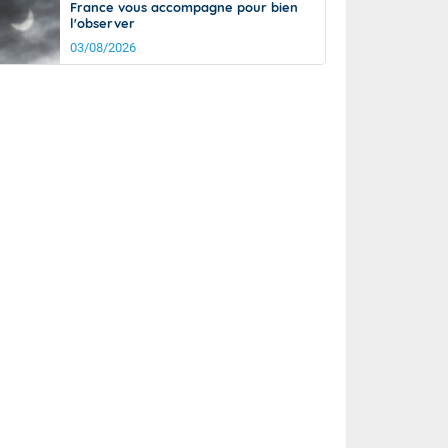
France vous accompagne pour bien
l'observer
03/08/2026
rée
Nuit
22°
15°
km/h
5
km/h