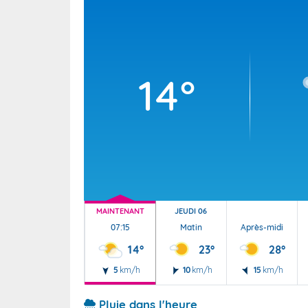
Wallis e
Grand fr
14°
MAINTENANT
JEUDI 06
07:15
Matin
Après-midi
14°
23°
28°
5
km/h
10
km/h
15
km/h
Pluie dans l'heure