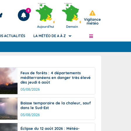
4
Vigilance
météo
Aujourd'hui
Demain
OS ACTUALITÉS
LA MÉTÉO DE A À Z
Articles
ngers
Feux de forêts : 4 départements
Phénomènes dangereux de J+2 à J+7
méditerranéens en danger très élevé
civile
dès jeudi 6 août
Avertissement pluies intenses à l'échelle
des communes (Apic)
05/08/2026
és
Bulletins Marine
Baisse temporaire de la chaleur, sauf
ateur de
Bulletins d'estimation du risque
dans le Sud-Est
d'avalanche
05/08/2026
-pompier
Météo des forêts
Vigicrues
Éclipse du 12 août 2026 : Météo-