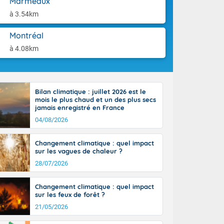
Marmeaux
aison.
n ensoleillée,
à 3.54km
 nuages
sionner une
Montréal
lpes
iques, le vent
à 4.08km
et tramontane
. Les
. Il fait 12 à
uages, elles
Bilan climatique : juillet 2026 est le
terranéen et
mois le plus chaud et un des plus secs
ste sur le
jamais enregistré en France
ales
04/08/2026
Rhône-Alpes à
 terres et 20
Changement climatique : quel impact
sur les vagues de chaleur ?
28/07/2026
Changement climatique : quel impact
sur les feux de forêt ?
21/05/2026