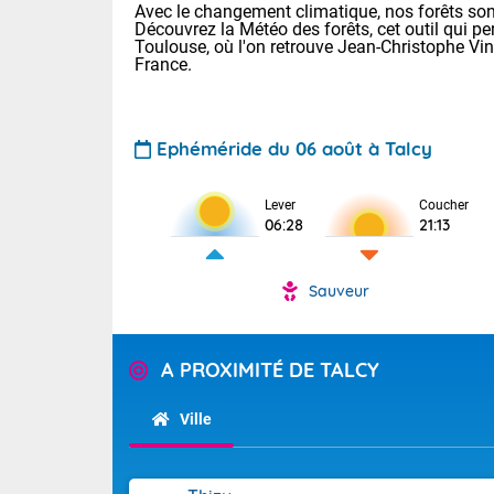
Avec le changement climatique, nos forêts sont
Découvrez la Météo des forêts, cet outil qui pe
Toulouse, où l'on retrouve Jean-Christophe Vi
France.
Ephéméride du 06 août à Talcy
Voici les tem
Lever
Coucher
06:28
21:13
Lyon : 33 Bia
25 Nancy : 29
30 Lille : 24 
Sauveur
Aujourd'hui : 
TENDANCE P
Risque ora
Pour la sema
A PROXIMITÉ DE TALCY
Vigilance ora
Cette semain
devrait rester
Ville
(2A), Haute-C
(84). Sur le 
Tendance des
de journée, l
2026 :
Sur les crête