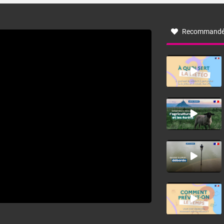
à nord-ouest, dans un secteur qui part du Roussillon à la
vallée de l’Aude et à l’ouest de l’Hérault. L’étymologie de
ce vent vient du latin trasmontanus, signifiant au-delà des
monts, en allusion aux régions montagneuses d’où
Recommandé
provient ce vent.