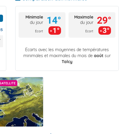
Minimale
Maximale
14°
29°
du jour
du jour
1°
3°
15
Ecart
Ecart
Écarts avec les moyennes de températures
minimales et maximales du mois de
août
sur
Talcy
SATELLITE