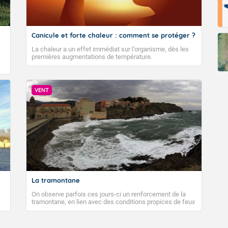
Canicule et forte chaleur : comment se protéger ?
La chaleur a un effet immédiat sur l’organisme, dès les
premières augmentations de température.
VENT
La tramontane
On observe parfois ces jours-ci un renforcement de la
tramontane, en lien avec des conditions propices de feux
de forêt. Mais qu'est-ce que la tramontane ? Quelles sont
ses caractéristiques ? La tramontane est un vent
turbulent soufflant de secteur nord-ouest à nord, ou ouest