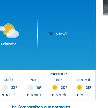
t Futuna
oid
5
km/h
Eclaircies
VENDREDI 07
Soirée
Nuit
Matin
Après-midi
Soi
22°
16°
20°
28°
15
km/h
15
km/h
10
km/h
10
km/h
15
Comparaison aux normales