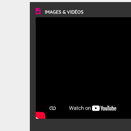
vitesse moyenne de 50 km/h et atteindre 80 à 100 km/h
en rafales, parfois davantage. Il parcourt la basse vallée
du Rhône et la Provence et envahit le littoral
IMAGES & VIDÉOS
méditerranéen à partir de la Camargue.