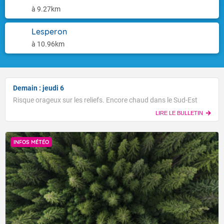
à 9.27km
Lesperon
à 10.96km
Demain : jeudi 6
Risque orageux sur les reliefs. Encore chaud dans le Sud-Est
LIRE LE BULLETIN
INFOS MÉTÉO