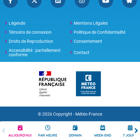
Légende
Mentions Légales
Témoins de connexion
Politique de Confidentialité
Droits de Reproduction
Consentement
Accessibilité : partiellement
Contact
conforme
© 2026 Copyright -
Météo-France
AUJOURD'HUI
PAR HEURE
DEMAIN
WEEK-END
7 JOURS