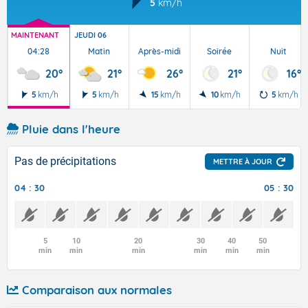
5
km/h
MAINTENANT
JEUDI 06
04:28
Matin
Après-midi
Soirée
Nuit
20°
21°
26°
21°
16°
5
km/h
5
km/h
15
km/h
10
km/h
5
km/h
Pluie dans l'heure
Pas de précipitations
METTRE À JOUR
04 : 30
05 : 30
5
10
20
30
40
50
min
min
min
min
min
min
Comparaison aux normales