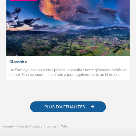
Glossaire
De l’anticyclone au vortex polaire, consultez notre glossaire météo et
climat. Non exhaustif, il est mis à jour régulièrement, au fil de nos
publications. Vous y trouverez également des liens utiles vers nos
contenus pédagogiques concernant les phénomènes
météorologiques et des informations scientifiques sur le
changement climatique.
PLUS D'ACTUALITÉS
Accueil
Nouvelle Aquitaine
Landes
Taller