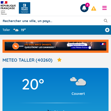
4
19°
Taller
Prévisions
TOUS LES RÉSULTATS
METEO TALLER (40260)
Articles
20°
Couvert