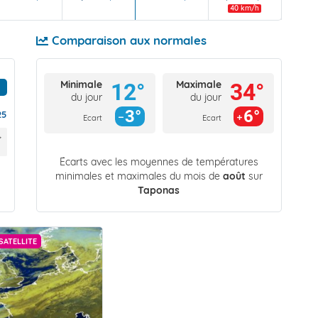
40 km/h
Comparaison aux normales
Minimale
Maximale
12°
34°
du jour
du jour
3°
6°
25
Ecart
Ecart
Écarts avec les moyennes de températures
minimales et maximales du mois de
août
sur
Taponas
SATELLITE