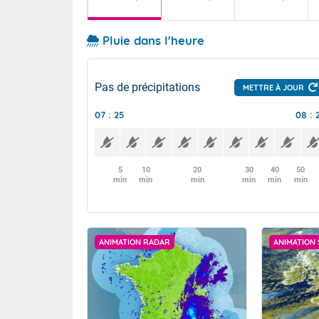
Pluie dans l'heure
Pas de précipitations
METTRE À JOUR
07 : 25
08 : 
5
10
20
30
40
50
min
min
min
min
min
min
ANIMATION RADAR
ANIMATION 