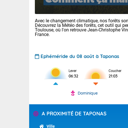
Avec le changement climatique, nos forêts sont
Découvrez la Météo des forêts, cet outil qui pe
Toulouse, où l'on retrouve Jean-Christophe Vi
France.
Voici les tem
Ephéméride du 08 août à Taponas
: 13/28 Paris
Clermont-Fd :
Limoges : 19/
Lever
Coucher
06:32
21:03
Lille : 14/29
TENDANCE P
Aujourd'hui 
Dominique
Pour la sema
Très chaud
départemen
Au niveau du 
températures 
Maritimes 
A PROXIMITÉ DE TAPONAS
(26), Gard 
Tendance des
(83), et Vau
2026 :
Ville