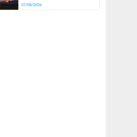
07/08/2026
rée
Nuit
27°
21°
km/h
10
km/h