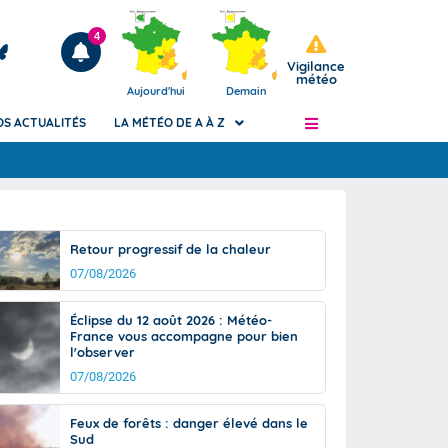
4
Vigilance
météo
Aujourd'hui
Demain
OS ACTUALITÉS
LA MÉTÉO DE A À Z
Articles
ngers
Retour progressif de la chaleur
Phénomènes dangereux de J+2 à J+7
07/08/2026
civile
Avertissement pluies intenses à l'échelle
des communes (Apic)
és
Éclipse du 12 août 2026 : Météo-
Bulletins Marine
France vous accompagne pour bien
l'observer
ateur de
Bulletins d'estimation du risque
d'avalanche
07/08/2026
-pompier
Météo des forêts
Feux de forêts : danger élevé dans le
Vigicrues
Sud