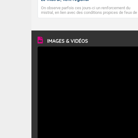
On observe parfois ces jours-ci un renforcement du
mistral, en lien avec des conditions propices de feux de
forêt. Mais qu'est-ce que le mistral ? Quelles sont ses
caractéristiques ? Le mistral est un vent régional,
turbulent et généralement sec, pouvant souffler à une
vitesse moyenne de 50 km/h et atteindre 80 à 100 km/h
en rafales, parfois davantage. Il parcourt la basse vallée
du Rhône et la Provence et envahit le littoral
IMAGES & VIDÉOS
méditerranéen à partir de la Camargue.