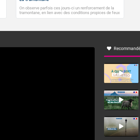
On observe parfois ces jours-ci un renforcement de la
tramontane, en lien avec des conditions propices de feux
de forêt. Mais qu'est-ce que la tramontane ? Quelles sont
ses caractéristiques ? La tramontane est un vent
turbulent soufflant de secteur nord-ouest à nord, ou ouest
à nord-ouest, dans un secteur qui part du Roussillon à la
vallée de l’Aude et à l’ouest de l’Hérault. L’étymologie de
ce vent vient du latin trasmontanus, signifiant au-delà des
monts, en allusion aux régions montagneuses d’où
Recommandé
provient ce vent.