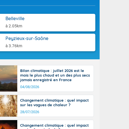
-France jusque
aison.
ue sur la Corse
 beauté le
Belleville
chaine des
r moments. En
à 2.05km
gagne en
artie d'après-
Peyzieux-sur-Saône
de nuit
à 3.76km
ces orages,
u jour, le
lus au sud,
en hausse, en
 quasi-
Bilan climatique : juillet 2026 est le
mois le plus chaud et un des plus secs
pays et même
jamais enregistré en France
04/08/2026
Changement climatique : quel impact
sur les vagues de chaleur ?
28/07/2026
Changement climatique : quel impact