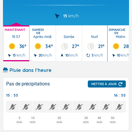
15
km/h
MAINTENANT
SAMEDI
DIMANCHE
08
09
15:57
Après-midi
Soirée
Nuit
Matin
36°
34°
27°
21°
28°
15
km/h
20
km/h
10
km/h
5
km/h
10
km/h
Pluie dans l'heure
Pas de précipitations
METTRE À JOUR
15 : 55
16 : 55
5
10
20
30
40
50
min
min
min
min
min
min