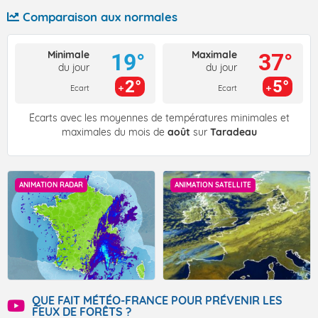
Comparaison aux normales
Minimale
Maximale
19°
37°
du jour
du jour
2°
5°
Ecart
Ecart
Écarts avec les moyennes de températures minimales et
maximales du mois de
août
sur
Taradeau
ANIMATION RADAR
ANIMATION SATELLITE
QUE FAIT MÉTÉO-FRANCE POUR PRÉVENIR LES
FEUX DE FORÊTS ?