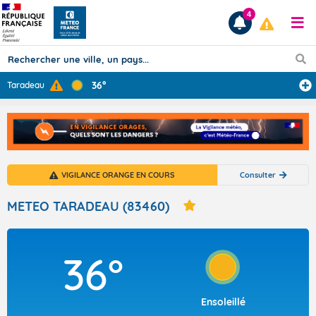
4
36°
Taradeau
Prévisions
TOUS LES RÉSULTATS
VIGILANCE ORANGE EN COURS
Consulter
Articles
METEO TARADEAU (83460)
36°
Ensoleillé