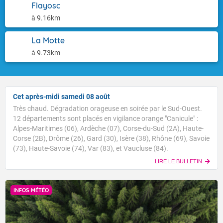
Flayosc
à 9.16km
La Motte
à 9.73km
Cet après-midi samedi 08 août
Très chaud. Dégradation orageuse en soirée par le Sud-Ouest.
12 départements sont placés en vigilance orange "Canicule" :
Alpes-Maritimes (06), Ardèche (07), Corse-du-Sud (2A), Haute-
Corse (2B), Drôme (26), Gard (30), Isère (38), Rhône (69), Savoie
(73), Haute-Savoie (74), Var (83), et Vaucluse (84).
LIRE LE BULLETIN
INFOS MÉTÉO