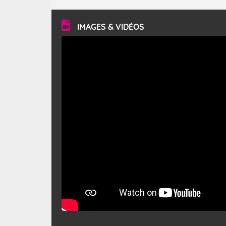
turbulent et généralement sec, pouvant souffler à une
vitesse moyenne de 50 km/h et atteindre 80 à 100 km/h
en rafales, parfois davantage. Il parcourt la basse vallée
du Rhône et la Provence et envahit le littoral
IMAGES & VIDÉOS
méditerranéen à partir de la Camargue.