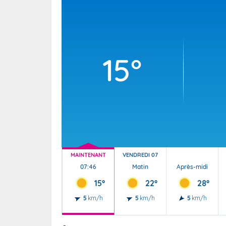
Wallis e
Grand fr
15°
MAINTENANT
VENDREDI 07
07:46
Matin
Après-midi
15°
22°
28°
5
km/h
5
km/h
5
km/h