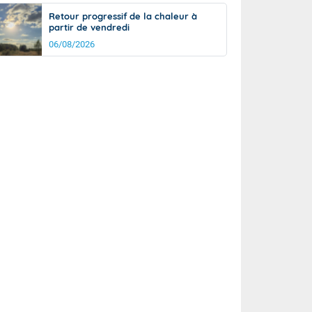
Retour progressif de la chaleur à
partir de vendredi
06/08/2026
rée
Nuit
24°
19°
km/h
10
km/h
km/h