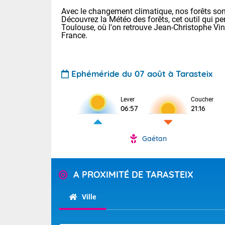
Avec le changement climatique, nos forêts sont
Découvrez la Météo des forêts, cet outil qui pe
Toulouse, où l'on retrouve Jean-Christophe Vi
France.
Ephéméride du 07 août à Tarasteix
Lever
Coucher
06:57
21:16
Voici les tem
: 11/25 Paris
Clermont-Fd :
Gaétan
Limoges : 17/
TENDANCE P
Lille : 12/26
Pour la sema
Aujourd'hui 
A PROXIMITÉ DE TARASTEIX
Cette semain
Calme, enso
temps devrait 
Ville
Tendance des
La journée s'
2026 :
territoire. Se