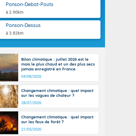
use. Le
aison.
Ponson-Debat-Pouts
ible. Des
à 2.90km
n peu moins
t 25 à 30
Ponson-Dessus
0 à 35 degrés
rranéen.
à 3.82km
Bilan climatique : juillet 2026 est le
mois le plus chaud et un des plus secs
jamais enregistré en France
04/08/2026
Changement climatique : quel impact
sur les vagues de chaleur ?
28/07/2026
Changement climatique : quel impact
sur les feux de forêt ?
21/05/2026