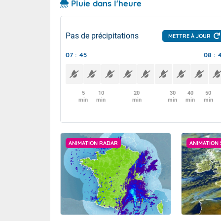
Pluie dans l'heure
Pas de précipitations
METTRE À JOUR
07 : 45
08 : 
5
10
20
30
40
50
min
min
min
min
min
min
ANIMATION RADAR
ANIMATION 