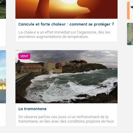
Canicule et forte chaleur : comment se protéger ?
La chaleur a un effet immédiat sur l’organisme, dès les
premières augmentations de température.
VENT
La tramontane
On observe parfois ces jours-ci un renforcement de la
tramontane, en lien avec des conditions propices de feux
de forêt. Mais qu'est-ce que la tramontane ? Quelles sont
ses caractéristiques ? La tramontane est un vent