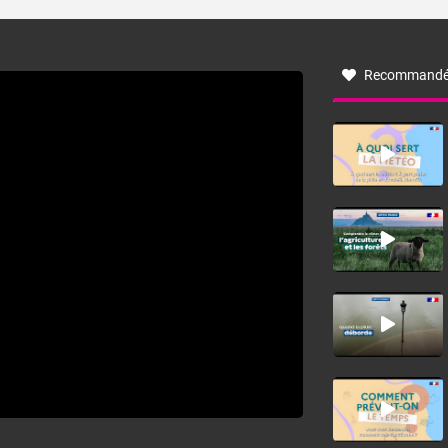
turbulent soufflant de secteur nord-ouest à nord, ou ouest
à nord-ouest, dans un secteur qui part du Roussillon à la
vallée de l’Aude et à l’ouest de l’Hérault. L’étymologie de
ce vent vient du latin trasmontanus, signifiant au-delà des
monts, en allusion aux régions montagneuses d’où
Recommandé
provient ce vent.