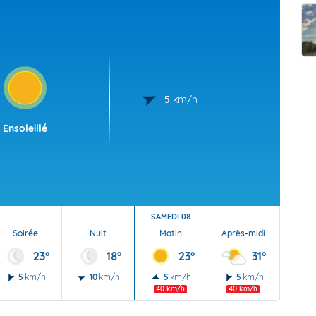
t Futuna
oid
5
km/h
Ensoleillé
SAMEDI 08
Soirée
Nuit
Matin
Après-midi
Soi
23°
18°
23°
31°
5
km/h
10
km/h
5
km/h
5
km/h
20
40 km/h
40 km/h
40 