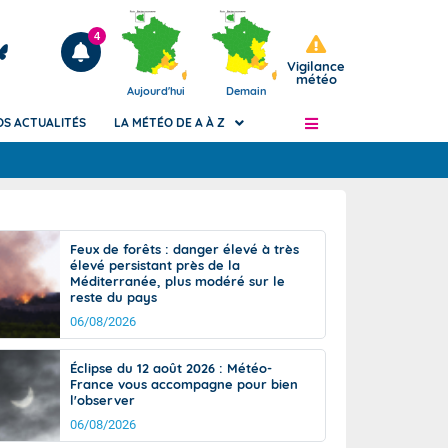
4
Vigilance
météo
Aujourd'hui
Demain
OS ACTUALITÉS
LA MÉTÉO DE A À Z
Articles
ngers
Feux de forêts : danger élevé à très
Phénomènes dangereux de J+2 à J+7
élevé persistant près de la
civile
Méditerranée, plus modéré sur le
Avertissement pluies intenses à l'échelle
reste du pays
des communes (Apic)
és
06/08/2026
Bulletins Marine
ateur de
Bulletins d'estimation du risque
Éclipse du 12 août 2026 : Météo-
d'avalanche
France vous accompagne pour bien
-pompier
l'observer
Météo des forêts
06/08/2026
Vigicrues