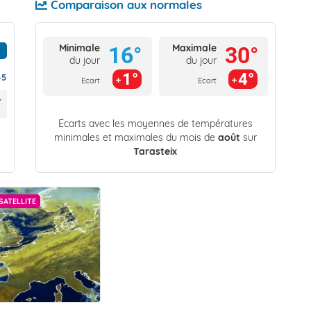
Comparaison aux normales
Minimale
Maximale
16°
30°
du jour
du jour
1°
4°
45
Ecart
Ecart
Écarts avec les moyennes de températures
minimales et maximales du mois de
août
sur
Tarasteix
SATELLITE