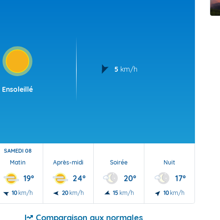
t Futuna
oid
5
km/h
Ensoleillé
SAMEDI 08
Matin
Après-midi
Soirée
Nuit
19°
24°
20°
17°
10
km/h
20
km/h
15
km/h
10
km/h
Comparaison aux normales