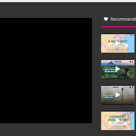
à nord-ouest, dans un secteur qui part du Roussillon à la
vallée de l’Aude et à l’ouest de l’Hérault. L’étymologie de
ce vent vient du latin trasmontanus, signifiant au-delà des
monts, en allusion aux régions montagneuses d’où
Recommandé
provient ce vent.