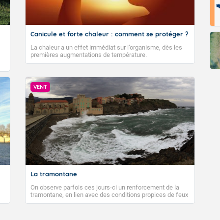
Canicule et forte chaleur : comment se protéger ?
La chaleur a un effet immédiat sur l’organisme, dès les
premières augmentations de température.
VENT
La tramontane
On observe parfois ces jours-ci un renforcement de la
tramontane, en lien avec des conditions propices de feux
de forêt. Mais qu'est-ce que la tramontane ? Quelles sont
ses caractéristiques ? La tramontane est un vent
turbulent soufflant de secteur nord-ouest à nord, ou ouest