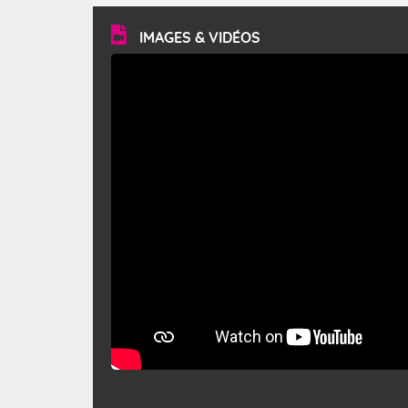
vitesse moyenne de 50 km/h et atteindre 80 à 100 km/h
en rafales, parfois davantage. Il parcourt la basse vallée
du Rhône et la Provence et envahit le littoral
IMAGES & VIDÉOS
méditerranéen à partir de la Camargue.