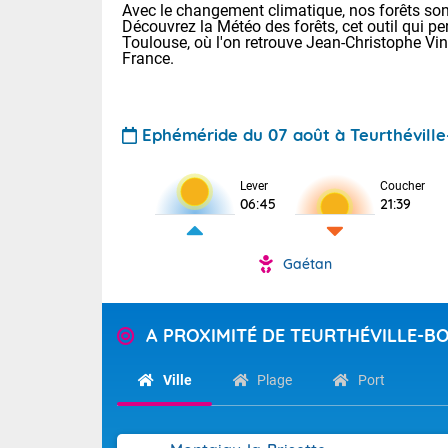
Avec le changement climatique, nos forêts sont
Découvrez la Météo des forêts, cet outil qui pe
Toulouse, où l'on retrouve Jean-Christophe Vi
France.
Ephéméride du 07 août à Teurthévill
Lever
Coucher
Voici les tem
06:45
21:39
31 Lyon : 35 
: 32 Nancy : 
32 Lille : 28 
Gaétan
TENDANCE P
Demain : sam
Pour la sema
A PROXIMITÉ DE TEURTHÉVILLE-B
Très chaud
Au niveau du 
En matinée, le
températures 
Ville
Plage
Port
Le soleil domi
Tendance des
donnent quel
2026 :
sur les Pyrén