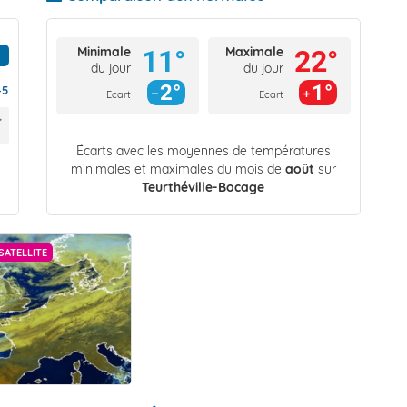
Minimale
Maximale
11°
22°
du jour
du jour
2°
1°
45
Ecart
Ecart
Écarts avec les moyennes de températures
minimales et maximales du mois de
août
sur
Teurthéville-Bocage
SATELLITE