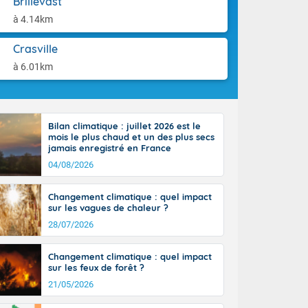
Brillevast
orages
aison.
ne, le Poitou-
à 4.14km
 de 8 à 13
re 26 sur le
Crasville
 nouveau
à 6.01km
 dans le sud-
Bilan climatique : juillet 2026 est le
mois le plus chaud et un des plus secs
jamais enregistré en France
04/08/2026
Changement climatique : quel impact
sur les vagues de chaleur ?
28/07/2026
Changement climatique : quel impact
sur les feux de forêt ?
21/05/2026