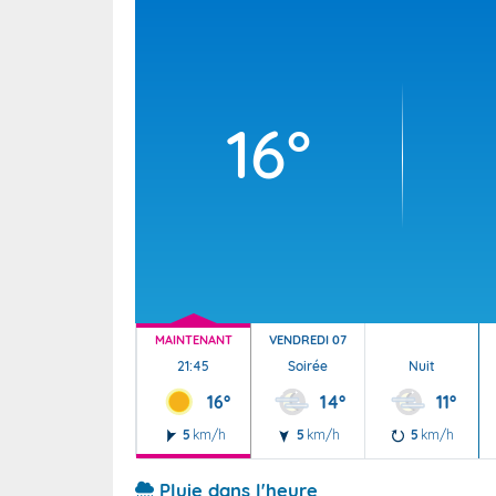
Wallis e
Grand fr
16°
MAINTENANT
VENDREDI 07
21:45
Soirée
Nuit
16°
14°
11°
5
km/h
5
km/h
5
km/h
Pluie dans l'heure