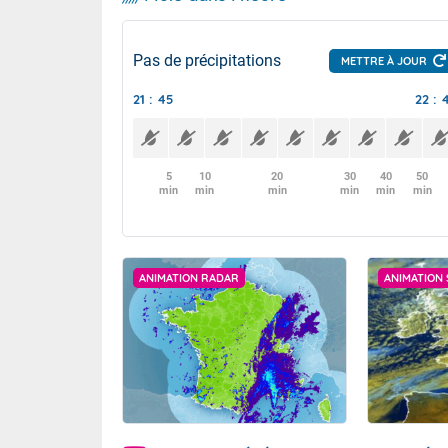
Pas de précipitations
METTRE À JOUR
21 : 45
22 : 
5
10
20
30
40
50
min
min
min
min
min
min
ANIMATION RADAR
ANIMATION 