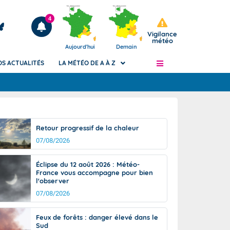
4
Vigilance
météo
Aujourd'hui
Demain
OS ACTUALITÉS
LA MÉTÉO DE A À Z
Articles
ngers
Retour progressif de la chaleur
Phénomènes dangereux de J+2 à J+7
07/08/2026
civile
Avertissement pluies intenses à l'échelle
des communes (Apic)
és
Éclipse du 12 août 2026 : Météo-
Bulletins Marine
France vous accompagne pour bien
l'observer
ateur de
Bulletins d'estimation du risque
d'avalanche
07/08/2026
-pompier
Météo des forêts
Feux de forêts : danger élevé dans le
Vigicrues
Sud