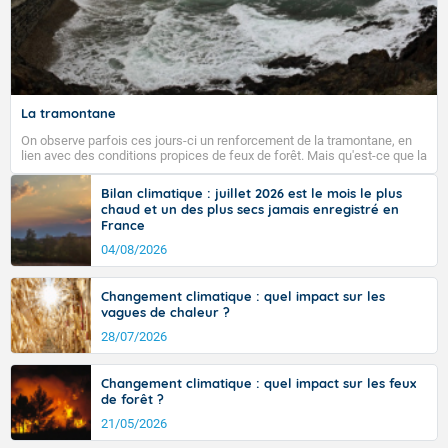
La tramontane
On observe parfois ces jours-ci un renforcement de la tramontane, en
lien avec des conditions propices de feux de forêt. Mais qu'est-ce que la
tramontane ? Quelles sont ses caractéristiques ? La tramontane est un
vent turbulent soufflant de secteur nord-ouest à nord, ou ouest à nord-
Bilan climatique : juillet 2026 est le mois le plus
ouest, dans un secteur qui part du Roussillon à la vallée de l’Aude et à
chaud et un des plus secs jamais enregistré en
l’ouest de l’Hérault. L’étymologie de ce vent vient du latin trasmontanus,
France
signifiant au-delà des monts, en allusion aux régions montagneuses
d’où provient ce vent.
04/08/2026
Changement climatique : quel impact sur les
vagues de chaleur ?
28/07/2026
Changement climatique : quel impact sur les feux
de forêt ?
21/05/2026