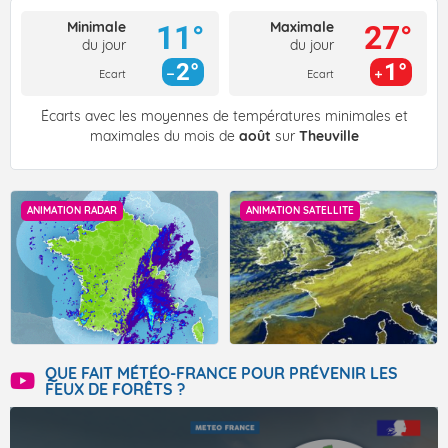
Minimale
Maximale
11°
27°
du jour
du jour
2°
1°
Ecart
Ecart
Écarts avec les moyennes de températures minimales et
maximales du mois de
août
sur
Theuville
ANIMATION RADAR
ANIMATION SATELLITE
QUE FAIT MÉTÉO-FRANCE POUR PRÉVENIR LES
FEUX DE FORÊTS ?