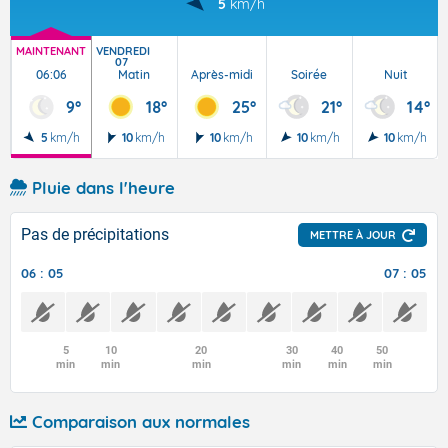
5
km/h
MAINTENANT
VENDREDI
07
06:06
Matin
Après-midi
Soirée
Nuit
9°
18°
25°
21°
14°
5
km/h
10
km/h
10
km/h
10
km/h
10
km/h
Pluie dans l'heure
Pas de précipitations
METTRE À JOUR
06 : 05
07 : 05
5
10
20
30
40
50
min
min
min
min
min
min
Comparaison aux normales