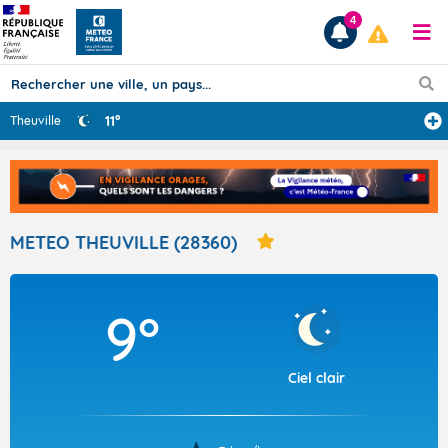
4
11°
Theuville
Prévisions
TOUS LES RÉSULTATS
METEO THEUVILLE (28360)
Articles
9°
Ciel clair