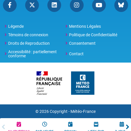
Légende
Mentions Légales
Témoins de connexion
Politique de Confidentialité
Droits de Reproduction
Consentement
Accessibilité : partiellement
Contact
conforme
© 2026 Copyright -
Météo-France