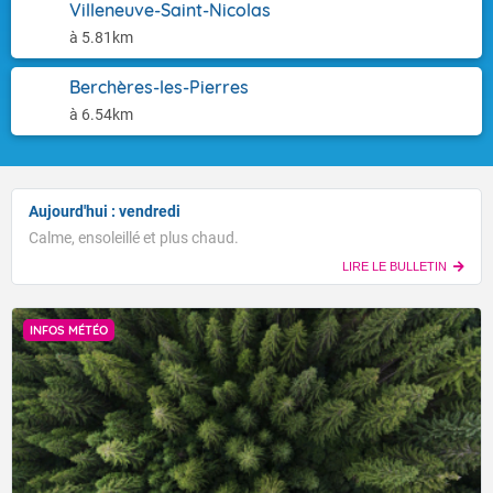
Villeneuve-Saint-Nicolas
à 5.81km
Berchères-les-Pierres
à 6.54km
Aujourd'hui : vendredi
Calme, ensoleillé et plus chaud.
LIRE LE BULLETIN
INFOS MÉTÉO