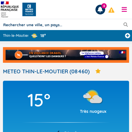
4
18°
Thin-le-Moutier
...
Prévisions
TOUS LES RÉSULTATS
METEO THIN-LE-MOUTIER (08460)
Articles
15°
Très nuageux