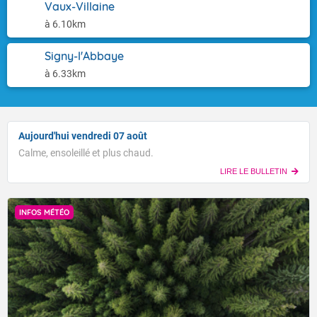
Vaux-Villaine
à 6.10km
Signy-l'Abbaye
à 6.33km
Aujourd'hui vendredi 07 août
Calme, ensoleillé et plus chaud.
LIRE LE BULLETIN
INFOS MÉTÉO