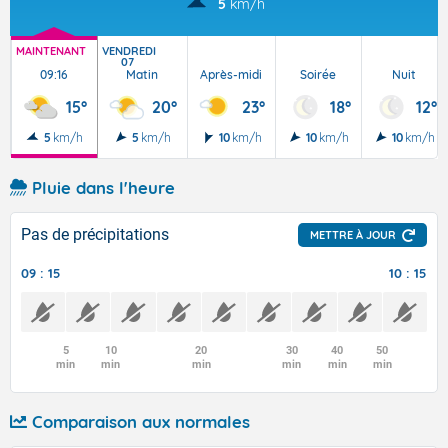
5
km/h
MAINTENANT
VENDREDI
07
09:16
Matin
Après-midi
Soirée
Nuit
15°
20°
23°
18°
12°
5
km/h
5
km/h
10
km/h
10
km/h
10
km/h
Pluie dans l'heure
Pas de précipitations
METTRE À JOUR
09 : 15
10 : 15
5
10
20
30
40
50
min
min
min
min
min
min
Comparaison aux normales