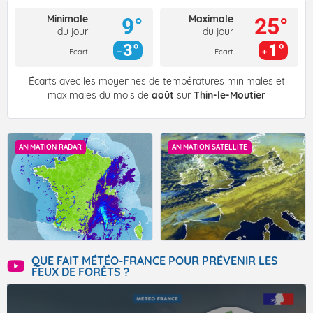
Minimale
Maximale
9°
25°
du jour
du jour
3°
1°
Ecart
Ecart
Écarts avec les moyennes de températures minimales et
maximales du mois de
août
sur
Thin-le-Moutier
ANIMATION RADAR
ANIMATION SATELLITE
QUE FAIT MÉTÉO-FRANCE POUR PRÉVENIR LES
FEUX DE FORÊTS ?