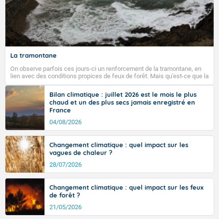
La tramontane
On observe parfois ces jours-ci un renforcement de la tramontane, en
lien avec des conditions propices de feux de forêt. Mais qu'est-ce que la
tramontane ? Quelles sont ses caractéristiques ? La tramontane est un
vent turbulent soufflant de secteur nord-ouest à nord, ou ouest à nord-
Bilan climatique : juillet 2026 est le mois le plus
ouest, dans un secteur qui part du Roussillon à la vallée de l’Aude et à
chaud et un des plus secs jamais enregistré en
l’ouest de l’Hérault. L’étymologie de ce vent vient du latin trasmontanus,
France
signifiant au-delà des monts, en allusion aux régions montagneuses
d’où provient ce vent.
04/08/2026
Changement climatique : quel impact sur les
vagues de chaleur ?
28/07/2026
Changement climatique : quel impact sur les feux
de forêt ?
21/05/2026