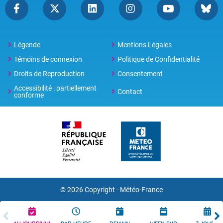
Légende
Mentions Légales
Témoins de connexion
Politique de Confidentialité
Droits de Reproduction
Consentement
Accessibilité : partiellement
Contact
conforme
© 2026 Copyright -
Météo-France