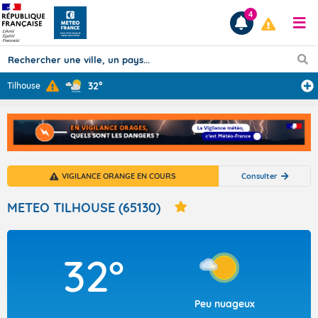
4
32°
Tilhouse
Prévisions
TOUS LES RÉSULTATS
VIGILANCE ORANGE EN COURS
Consulter
Articles
METEO TILHOUSE (65130)
32°
Peu nuageux