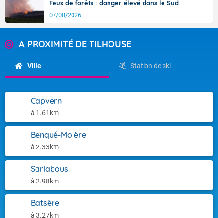
Feux de forêts : danger élevé dans le Sud
07/08/2026
A PROXIMITÉ DE TILHOUSE
Ville
Station de ski
Capvern
à 1.61km
Benqué-Molère
à 2.33km
Sarlabous
à 2.98km
Batsère
à 3.27km