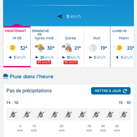
5
km/h
MAINTENANT
DIMANCHE
LUNDI 10
09
14:08
Après-midi
Soirée
Nuit
Matin
32°
30°
21°
19°
20°
5
km/h
20
km/h
10
km/h
5
km/h
5
km/h
85 km/h
65 km/h
Pluie dans l'heure
Pas de précipitations
METTRE À JOUR
14 : 10
15 : 10
5
10
20
30
40
50
min
min
min
min
min
min