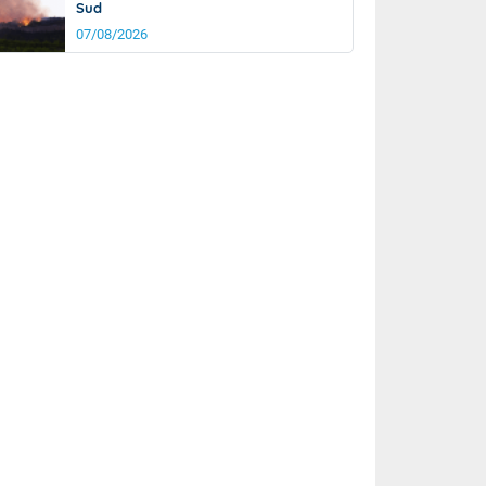
Sud
07/08/2026
it
19°
km/h