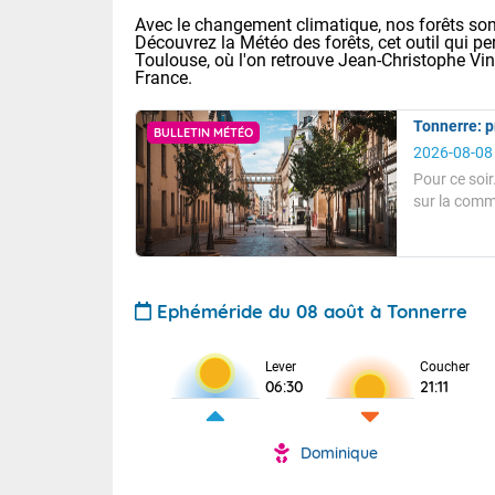
Avec le changement climatique, nos forêts sont
Découvrez la Météo des forêts, cet outil qui pe
Toulouse, où l'on retrouve Jean-Christophe Vi
France.
Tonnerre: p
BULLETIN MÉTÉO
2026-08-08
Pour ce soir
sur la comm
Voici les tem
ensoleillé.
L
29/16 Paris :
Vent faible.
Pour ce soir.
Clermont-Fd :
Limoges : 33/
A 17 heures, 
Lille : 28/15
hectopascals
Ephéméride du 08 août à Tonnerre
TENDANCE P
Demain dima
Beau temps se
Pour la sema
Lever
Coucher
Temps orag
06:30
21:11
Les températu
département
Les températu
sensible, auc
(2A), Haute
Vent faible.
Savoie (73)
Tendance des
Dominique
Pour la nuit 
septembre 20
Des résidus p