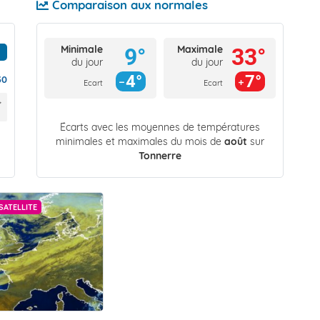
Comparaison aux normales
Minimale
Maximale
9°
33°
du jour
du jour
4°
7°
30
Ecart
Ecart
Écarts avec les moyennes de températures
minimales et maximales du mois de
août
sur
Tonnerre
SATELLITE