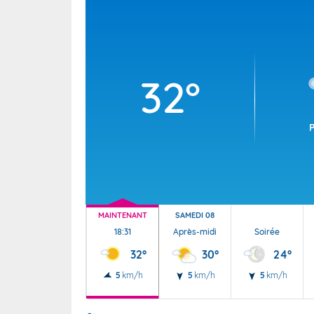
Wallis e
Grand fr
32°
MAINTENANT
SAMEDI 08
18:31
Après-midi
Soirée
32°
30°
24°
5
km/h
5
km/h
5
km/h