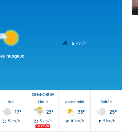
t Futuna
oid
5
km/h
Peu nuageux
DIMANCHE 09
Nuit
Matin
Après-midi
Soirée
Nu
17°
23°
33°
25°
5
km/h
5
km/h
10
km/h
5
km/h
5
50 km/h