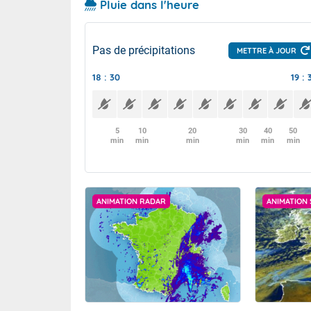
Pluie dans l'heure
Pas de précipitations
METTRE À JOUR
18 : 30
19 : 
5
10
20
30
40
50
min
min
min
min
min
min
ANIMATION RADAR
ANIMATION 