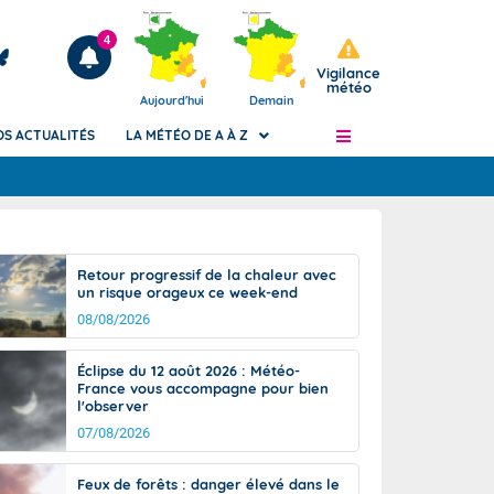
4
Vigilance
météo
Aujourd'hui
Demain
OS ACTUALITÉS
LA MÉTÉO DE A À Z
Articles
ngers
Retour progressif de la chaleur avec
Phénomènes dangereux de J+2 à J+7
un risque orageux ce week-end
civile
Avertissement pluies intenses à l'échelle
08/08/2026
des communes (Apic)
és
Bulletins Marine
Éclipse du 12 août 2026 : Météo-
France vous accompagne pour bien
ateur de
Bulletins d'estimation du risque
l'observer
d'avalanche
07/08/2026
-pompier
Météo des forêts
Vigicrues
Feux de forêts : danger élevé dans le