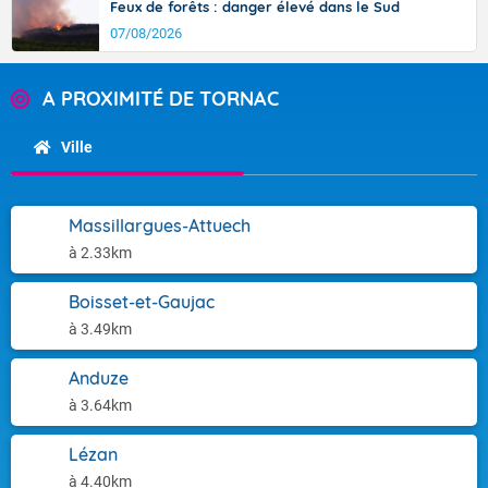
Feux de forêts : danger élevé dans le Sud
07/08/2026
A PROXIMITÉ DE TORNAC
Ville
Massillargues-Attuech
à 2.33km
Boisset-et-Gaujac
à 3.49km
Anduze
à 3.64km
Lézan
à 4.40km