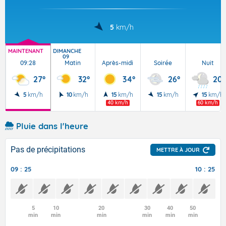
5
km/h
MAINTENANT
DIMANCHE
09
09:28
Matin
Après-midi
Soirée
Nuit
27°
32°
34°
26°
20°
5
km/h
10
km/h
15
km/h
15
km/h
15
km/h
40 km/h
60 km/h
Pluie dans l'heure
Pas de précipitations
METTRE À JOUR
09 : 25
10 : 25
5
10
20
30
40
50
min
min
min
min
min
min