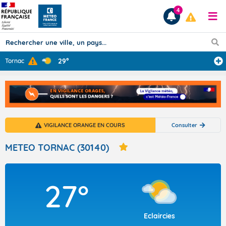
4
29°
Tornac
Prévisions
TOUS LES RÉSULTATS
VIGILANCE ORANGE EN COURS
Consulter
Articles
METEO TORNAC (30140)
27°
Eclaircies