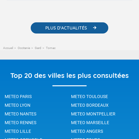
contenus pédagogiques concernant les phénomènes
météorologiques et des informations scientifiques sur le
changement climatique.
PLUS D'ACTUALITÉS
Accueil
Occitanie
Gard
Tornac
Top 20 des villes les plus consultées
METEO PARIS
METEO TOULOUSE
METEO LYON
METEO BORDEAUX
METEO NANTES
METEO MONTPELLIER
METEO RENNES
METEO MARSEILLE
METEO LILLE
METEO ANGERS