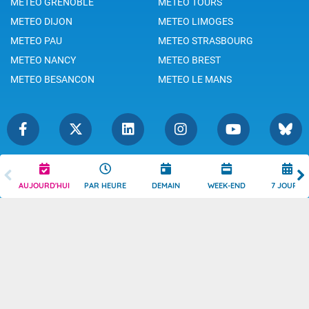
METEO GRENOBLE
METEO TOURS
METEO DIJON
METEO LIMOGES
METEO PAU
METEO STRASBOURG
METEO NANCY
METEO BREST
METEO BESANCON
METEO LE MANS
Légende
Mentions Légales
AUJOURD'HUI
PAR HEURE
DEMAIN
WEEK-END
7 JOURS
Témoins de connexion
Politique de Confidentialité
Droits de Reproduction
Consentement
Accessibilité : partiellement
Contact
conforme