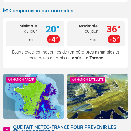
Comparaison aux normales
Minimale
Maximale
20°
36°
du jour
du jour
4°
5°
Ecart
Ecart
Écarts avec les moyennes de températures minimales et
maximales du mois de
août
sur
Tornac
ANIMATION RADAR
ANIMATION SATELLITE
QUE FAIT MÉTÉO-FRANCE POUR PRÉVENIR LES