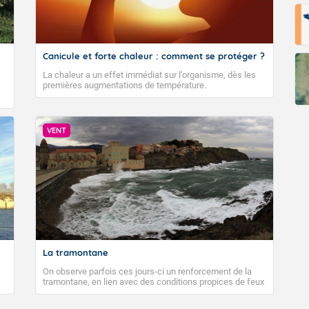
Canicule et forte chaleur : comment se protéger ?
La chaleur a un effet immédiat sur l’organisme, dès les
premières augmentations de température.
VENT
La tramontane
On observe parfois ces jours-ci un renforcement de la
tramontane, en lien avec des conditions propices de feux
de forêt. Mais qu'est-ce que la tramontane ? Quelles sont
ses caractéristiques ? La tramontane est un vent