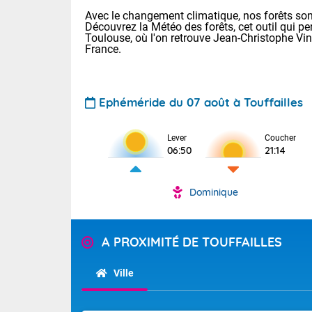
Avec le changement climatique, nos forêts sont
Découvrez la Météo des forêts, cet outil qui pe
Toulouse, où l'on retrouve Jean-Christophe Vi
France.
Ephéméride du 07 août à Touffailles
Lever
Coucher
Voici les tem
06:50
21:14
31 Lyon : 35 
: 32 Nancy : 
32 Lille : 28 
Dominique
TENDANCE P
Demain : sam
Pour la sema
Très chaud
A PROXIMITÉ DE TOUFFAILLES
Au niveau du 
En matinée, le
températures 
Ville
Le soleil domi
Tendance des
donnent quel
2026 :
sur les Pyrén