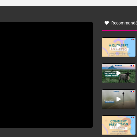
turbulent soufflant de secteur nord-ouest à nord, ou ouest
à nord-ouest, dans un secteur qui part du Roussillon à la
vallée de l’Aude et à l’ouest de l’Hérault. L’étymologie de
ce vent vient du latin trasmontanus, signifiant au-delà des
monts, en allusion aux régions montagneuses d’où
Recommandé
provient ce vent.