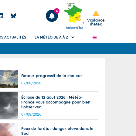
4
Vigilance
météo
Aujourd'hui
OS ACTUALITÉS
LA MÉTÉO DE A À Z
Articles
ngers
Retour progressif de la chaleur
Phénomènes dangereux de J+2 à J+7
07/08/2026
civile
Avertissement pluies intenses à l'échelle
des communes (Apic)
és
Éclipse du 12 août 2026 : Météo-
Bulletins Marine
France vous accompagne pour bien
l'observer
ateur de
Bulletins d'estimation du risque
d'avalanche
07/08/2026
-pompier
Météo des forêts
Feux de forêts : danger élevé dans le
Vigicrues
Sud