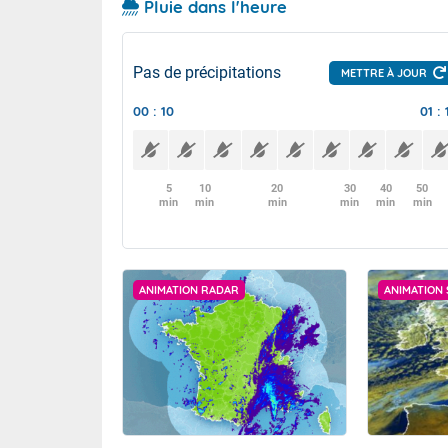
Pluie dans l'heure
Pas de précipitations
METTRE À JOUR
00 : 10
01 : 
5
10
20
30
40
50
min
min
min
min
min
min
ANIMATION RADAR
ANIMATION 