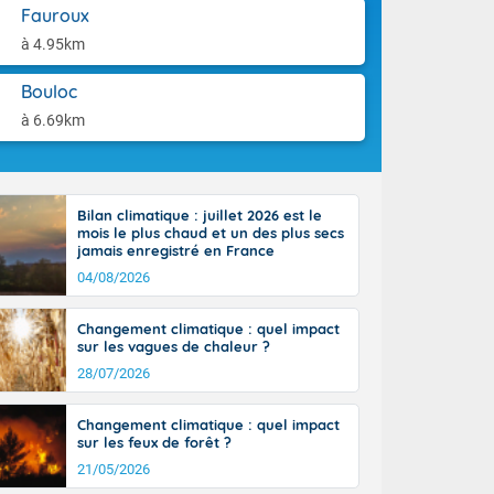
orages
aison.
Fauroux
ne, le Poitou-
à 4.95km
 de 8 à 13
re 26 sur le
Bouloc
 nouveau
 dans le sud-
à 6.69km
Bilan climatique : juillet 2026 est le
mois le plus chaud et un des plus secs
jamais enregistré en France
04/08/2026
Changement climatique : quel impact
sur les vagues de chaleur ?
28/07/2026
Changement climatique : quel impact
sur les feux de forêt ?
21/05/2026