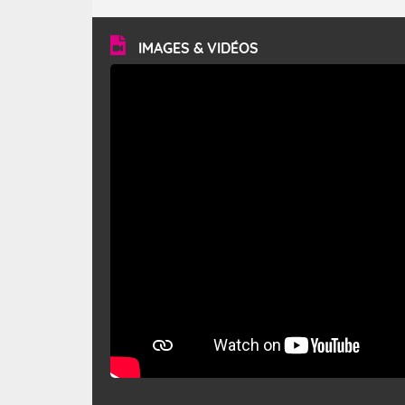
turbulent et généralement sec, pouvant souffler à une
vitesse moyenne de 50 km/h et atteindre 80 à 100 km/h
en rafales, parfois davantage. Il parcourt la basse vallée
du Rhône et la Provence et envahit le littoral
IMAGES & VIDÉOS
méditerranéen à partir de la Camargue.