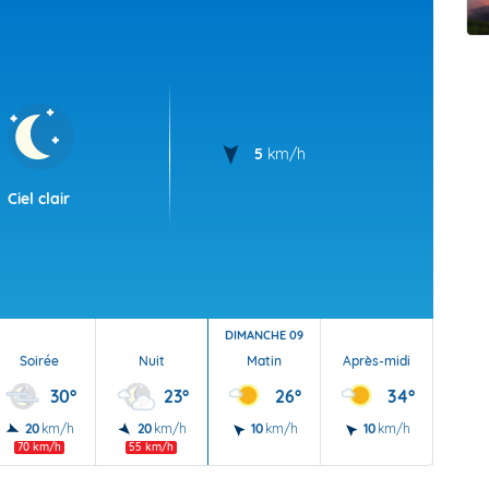
t Futuna
oid
5
km/h
Ciel clair
DIMANCHE 09
Soirée
Nuit
Matin
Après-midi
Soi
30°
23°
26°
34°
20
km/h
20
km/h
10
km/h
10
km/h
20
70 km/h
55 km/h
45 