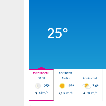
Wallis e
Grand fr
25°
MAINTENANT
SAMEDI 08
00:08
Matin
Après-midi
25°
25°
34°
5
km/h
5
km/h
10
km/h