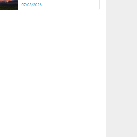
07/08/2026
rée
Nuit
29°
23°
km/h
10
km/h
km/h