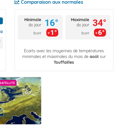
Comparaison aux normales
Minimale
Maximale
16°
34°
du jour
du jour
1°
6°
10
Ecart
Ecart
Écarts avec les moyennes de températures
minimales et maximales du mois de
août
sur
Touffailles
SATELLITE