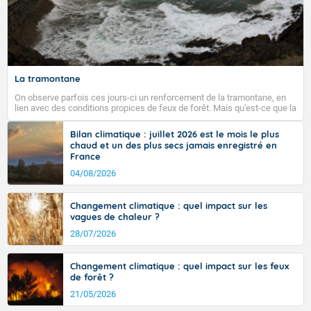
La tramontane
On observe parfois ces jours-ci un renforcement de la tramontane, en
lien avec des conditions propices de feux de forêt. Mais qu'est-ce que la
tramontane ? Quelles sont ses caractéristiques ? La tramontane est un
vent turbulent soufflant de secteur nord-ouest à nord, ou ouest à nord-
Bilan climatique : juillet 2026 est le mois le plus
ouest, dans un secteur qui part du Roussillon à la vallée de l’Aude et à
chaud et un des plus secs jamais enregistré en
l’ouest de l’Hérault. L’étymologie de ce vent vient du latin trasmontanus,
France
signifiant au-delà des monts, en allusion aux régions montagneuses
d’où provient ce vent.
04/08/2026
Changement climatique : quel impact sur les
vagues de chaleur ?
28/07/2026
Changement climatique : quel impact sur les feux
de forêt ?
21/05/2026