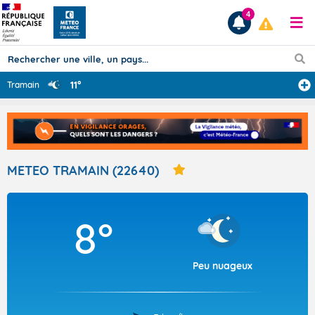
4
11°
Tramain
Prévisions
TOUS LES RÉSULTATS
METEO TRAMAIN (22640)
Articles
8°
Peu nuageux