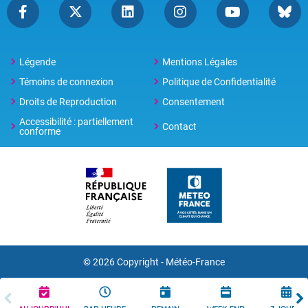
Légende
Mentions Légales
Témoins de connexion
Politique de Confidentialité
Droits de Reproduction
Consentement
Accessibilité : partiellement
Contact
conforme
© 2026 Copyright -
Météo-France