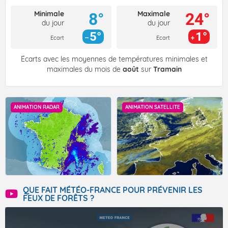
Minimale
Maximale
8°
24°
du jour
du jour
5°
1°
Ecart
Ecart
Écarts avec les moyennes de températures minimales et
maximales du mois de
août
sur
Tramain
ANIMATION RADAR
ANIMATION SATELLITE
QUE FAIT MÉTÉO-FRANCE POUR PRÉVENIR LES
FEUX DE FORÊTS ?