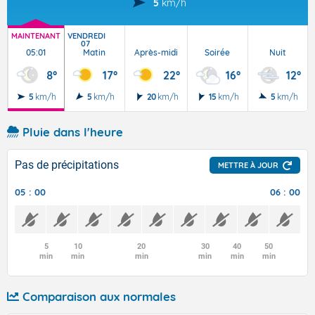
5
km/h
MAINTENANT
VENDREDI
07
05:01
Matin
Après-midi
Soirée
Nuit
8°
17°
22°
16°
12°
5
km/h
5
km/h
20
km/h
15
km/h
5
km/h
Pluie dans l'heure
Pas de précipitations
METTRE À JOUR
05 : 00
06 : 00
5
10
20
30
40
50
min
min
min
min
min
min
Comparaison aux normales