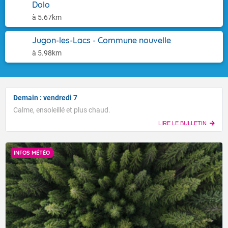
Dolo
à 5.67km
Jugon-les-Lacs - Commune nouvelle
à 5.98km
Demain : vendredi 7
Calme, ensoleillé et plus chaud.
LIRE LE BULLETIN
INFOS MÉTÉO