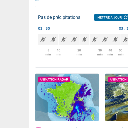
Pas de précipitations
METTRE À JOUR
02 : 30
03 : 
5
10
20
30
40
50
min
min
min
min
min
min
ANIMATION RADAR
ANIMATION 