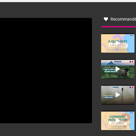
à nord-ouest, dans un secteur qui part du Roussillon à la
vallée de l’Aude et à l’ouest de l’Hérault. L’étymologie de
ce vent vient du latin trasmontanus, signifiant au-delà des
monts, en allusion aux régions montagneuses d’où
Recommandé
provient ce vent.