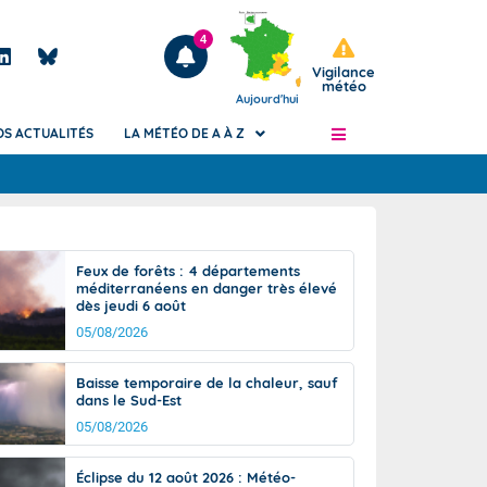
4
Vigilance
météo
Aujourd'hui
OS ACTUALITÉS
LA MÉTÉO DE A À Z
Articles
ngers
Feux de forêts : 4 départements
Phénomènes dangereux de J+2 à J+7
méditerranéens en danger très élevé
civile
dès jeudi 6 août
Avertissement pluies intenses à l'échelle
des communes (Apic)
05/08/2026
és
Bulletins Marine
Baisse temporaire de la chaleur, sauf
ateur de
Bulletins d'estimation du risque
dans le Sud-Est
d'avalanche
05/08/2026
-pompier
Météo des forêts
Vigicrues
Éclipse du 12 août 2026 : Météo-