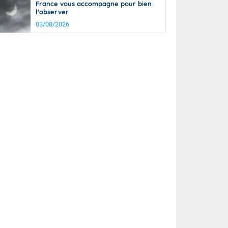
France vous accompagne pour bien
l'observer
03/08/2026
rée
Nuit
21°
15°
km/h
5
km/h