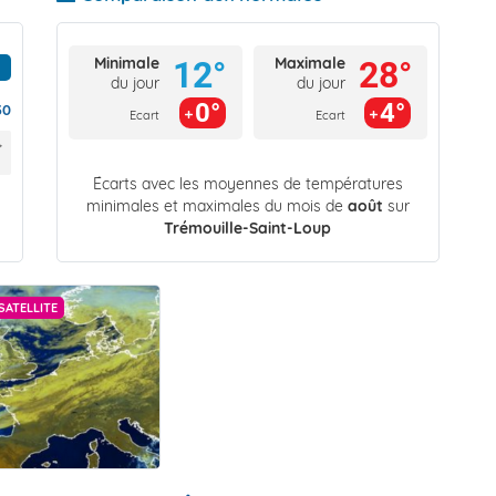
Minimale
Maximale
12°
28°
du jour
du jour
0°
4°
30
Ecart
Ecart
Écarts avec les moyennes de températures
minimales et maximales du mois de
août
sur
Trémouille-Saint-Loup
SATELLITE