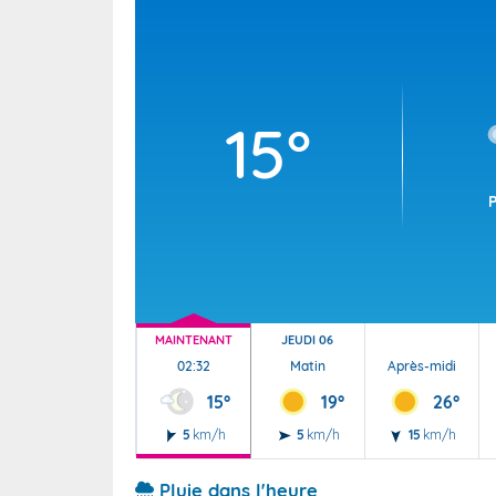
Wallis e
Grand fr
15°
MAINTENANT
JEUDI 06
02:32
Matin
Après-midi
15°
19°
26°
5
km/h
5
km/h
15
km/h
Pluie dans l'heure