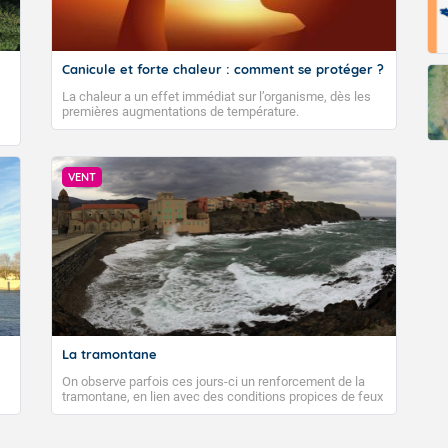
Canicule et forte chaleur : comment se protéger ?
La chaleur a un effet immédiat sur l’organisme, dès les
premières augmentations de température.
VENT
La tramontane
On observe parfois ces jours-ci un renforcement de la
tramontane, en lien avec des conditions propices de feux
de forêt. Mais qu'est-ce que la tramontane ? Quelles sont
ses caractéristiques ? La tramontane est un vent
turbulent soufflant de secteur nord-ouest à nord, ou ouest