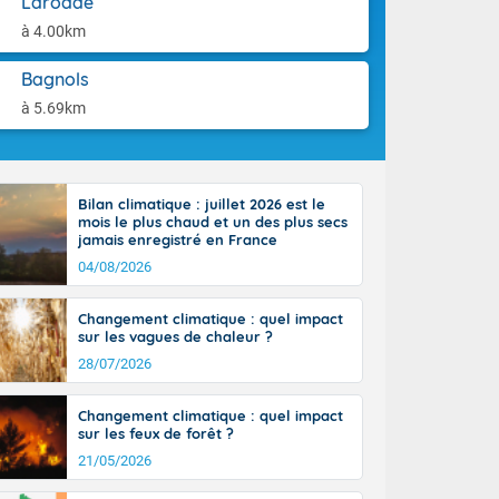
Larodde
aison.
n ensoleillée,
à 4.00km
 nuages
sionner une
Bagnols
lpes
iques, le vent
à 5.69km
et tramontane
. Les
. Il fait 12 à
uages, elles
Bilan climatique : juillet 2026 est le
terranéen et
mois le plus chaud et un des plus secs
ste sur le
jamais enregistré en France
ales
04/08/2026
Rhône-Alpes à
 terres et 20
Changement climatique : quel impact
sur les vagues de chaleur ?
28/07/2026
Changement climatique : quel impact
sur les feux de forêt ?
21/05/2026