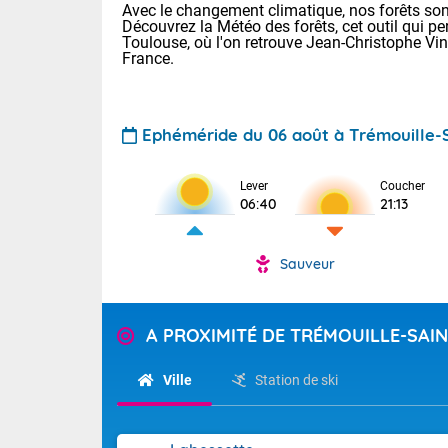
Avec le changement climatique, nos forêts sont
Découvrez la Météo des forêts, cet outil qui pe
Toulouse, où l'on retrouve Jean-Christophe Vi
France.
Ephéméride du 06 août à Trémouille-
Voici les tem
Lever
Coucher
06:40
21:13
Lyon : 32 Bia
25 Nancy : 28
31 Lille : 24 
Sauveur
Demain : jeud
TENDANCE P
Risque ora
Pour la sema
A PROXIMITÉ DE TRÉMOUILLE-SAI
Vigilance ora
Cette semain
devrait rester
Ville
Station de ski
(2A), Haute-C
(84). Sur le 
Tendance des
de journée, l
2026 :
Sur les crête