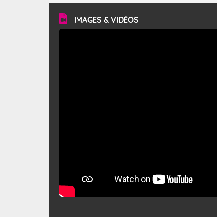
vitesse moyenne de 50 km/h et atteindre 80 à 100 km/h
en rafales, parfois davantage. Il parcourt la basse vallée
du Rhône et la Provence et envahit le littoral
IMAGES & VIDÉOS
méditerranéen à partir de la Camargue.