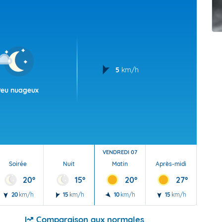
t Futuna
oid
5
km/h
Peu nuageux
VENDREDI 07
Soirée
Nuit
Matin
Après-midi
Soi
20°
15°
20°
27°
20
km/h
15
km/h
10
km/h
15
km/h
15
Comparaison aux normales