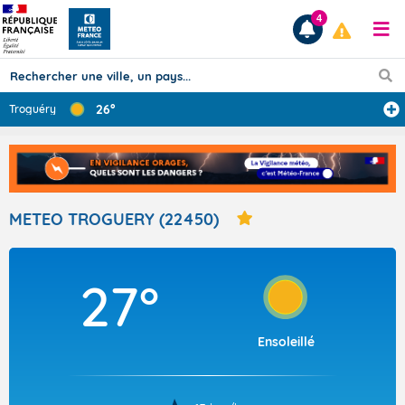
4
26°
Troguéry
Prévisions
TOUS LES RÉSULTATS
METEO TROGUERY (22450)
Articles
27°
Ensoleillé