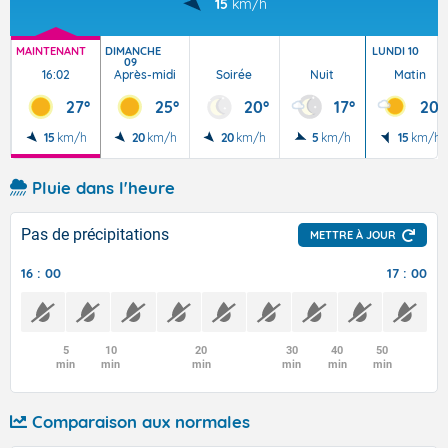
15
km/h
MAINTENANT
DIMANCHE
LUNDI 10
09
16:02
Après-midi
Soirée
Nuit
Matin
27°
25°
20°
17°
20°
15
km/h
20
km/h
20
km/h
5
km/h
15
km/h
Pluie dans l'heure
Pas de précipitations
METTRE À JOUR
16 : 00
17 : 00
5
10
20
30
40
50
min
min
min
min
min
min
Comparaison aux normales