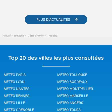
contenus pédagogiques concernant les phénomènes
météorologiques et des informations scientifiques sur le
changement climatique.
PLUS D'ACTUALITÉS
Accueil
Bretagne
Côtes d'Armor
Troguéry
Top 20 des villes les plus consultées
METEO PARIS
METEO TOULOUSE
METEO LYON
METEO BORDEAUX
METEO NANTES
METEO MONTPELLIER
METEO RENNES
METEO MARSEILLE
METEO LILLE
METEO ANGERS
METEO GRENOBLE
METEO TOURS