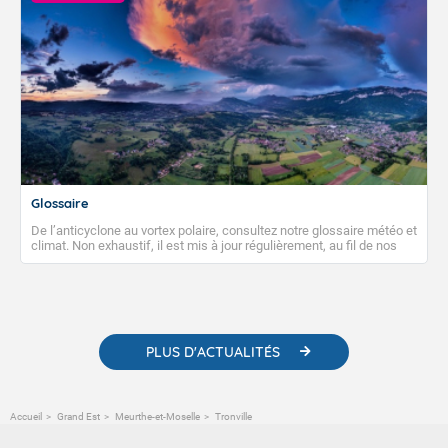
Glossaire
De l’anticyclone au vortex polaire, consultez notre glossaire météo et
climat. Non exhaustif, il est mis à jour régulièrement, au fil de nos
publications. Vous y trouverez également des liens utiles vers nos
contenus pédagogiques concernant les phénomènes
météorologiques et des informations scientifiques sur le
changement climatique.
PLUS D'ACTUALITÉS
Accueil
Grand Est
Meurthe-et-Moselle
Tronville