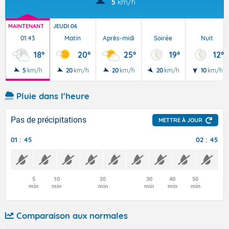
5
km/h
MAINTENANT
JEUDI 06
01:43
Matin
Après-midi
Soirée
Nuit
18°
20°
25°
19°
12°
5
km/h
20
km/h
20
km/h
20
km/h
10
km/h
Pluie dans l'heure
Pas de précipitations
METTRE À JOUR
01 : 45
02 : 45
5
10
20
30
40
50
min
min
min
min
min
min
Comparaison aux normales