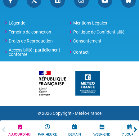
Légende
Mentions Légales
Témoins de connexion
Politique de Confidentialité
Droits de Reproduction
Consentement
Accessibilité : partiellement
Contact
conforme
© 2026 Copyright -
Météo-France
AUJOURD'HUI
PAR HEURE
DEMAIN
WEEK-END
7 JOURS