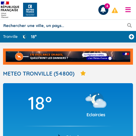
4
18°
Tronville
Prévisions
TOUS LES RÉSULTATS
METEO TRONVILLE (54800)
Articles
18°
Eclaircies