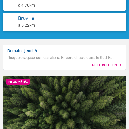
à 4.78km
Bruville
à 5.22km
Demain : jeudi 6
Risque orageux sur les reliefs. Encore chaud dans le Sud-Est
LIRE LE BULLETIN
INFOS MÉTÉO