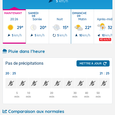
5
km/h
MAINTENANT
SAMEDI
DIMANCHE
08
09
20:26
Soirée
Nuit
Matin
Après-midi
29°
20°
15°
22°
32°
5
km/h
5
km/h
5
km/h
10
km/h
10
km/h
40 km/h
Pluie dans l'heure
Pas de précipitations
METTRE À JOUR
20 : 25
21 : 25
5
10
20
30
40
50
min
min
min
min
min
min
Comparaison aux normales