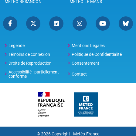
METEO BESANCON
METEO LE MANS
Légende
Mentions Légales
Témoins de connexion
Politique de Confidentialité
Droits de Reproduction
Consentement
Accessibilité : partiellement
Contact
conforme
© 2026 Copyright -
Météo-France