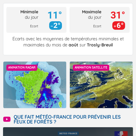
Minimale
Maximale
11°
31°
du jour
du jour
2°
6°
Ecart
Ecart
Écarts avec les moyennes de températures minimales et
maximales du mois de
août
sur
Trosly-Breuil
ANIMATION RADAR
ANIMATION SATELLITE
QUE FAIT MÉTÉO-FRANCE POUR PRÉVENIR LES
FEUX DE FORÊTS ?