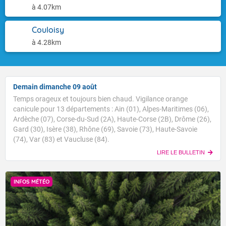
à 4.07km
Couloisy
à 4.28km
Demain dimanche 09 août
Temps orageux et toujours bien chaud. Vigilance orange
canicule pour 13 départements : Ain (01), Alpes-Maritimes (06),
Ardèche (07), Corse-du-Sud (2A), Haute-Corse (2B), Drôme (26),
Gard (30), Isère (38), Rhône (69), Savoie (73), Haute-Savoie
(74), Var (83) et Vaucluse (84).
LIRE LE BULLETIN
INFOS MÉTÉO