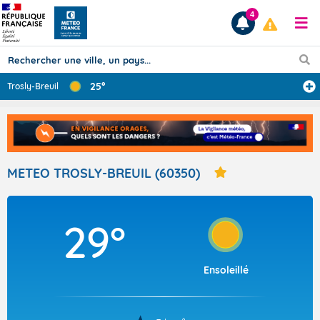
4
25°
Trosly-Breuil
Prévisions
TOUS LES RÉSULTATS
METEO TROSLY-BREUIL (60350)
Articles
29°
Ensoleillé