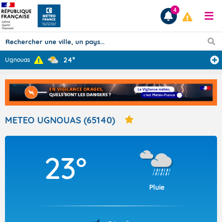
4
24°
Ugnouas
Prévisions
TOUS LES RÉSULTATS
METEO UGNOUAS (65140)
Articles
23°
Pluie