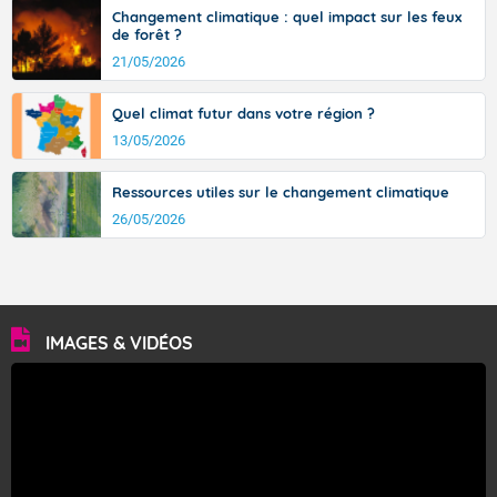
degrés sur le pourtour méditerranéen et basse vallée du
Changement climatique : quel impact sur les feux
Rhône. L'après-midi, le mercure repart à la hausse, il
de forêt ?
fait 25 à 30 degrés sur la moitié Nord, plus frais sur le
21/05/2026
littoral de la Manche, et souvent 30 à 35 degrés sur la
moitié sud, jusqu'à localement 35 à 39 degrés autour
Quel climat futur dans votre région ?
du bassin méditerranéen.
13/05/2026
Ressources utiles sur le changement climatique
Fermer
26/05/2026
IMAGES & VIDÉOS