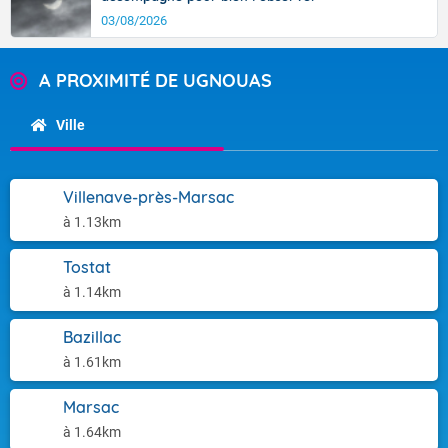
03/08/2026
A PROXIMITÉ DE UGNOUAS
Ville
Villenave-près-Marsac
à 1.13km
Tostat
à 1.14km
Bazillac
à 1.61km
Marsac
à 1.64km