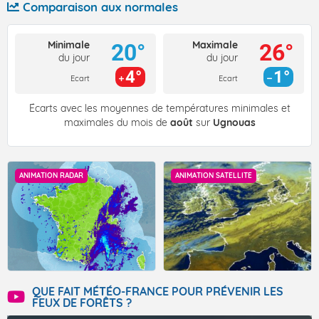
Comparaison aux normales
Minimale
Maximale
20°
26°
du jour
du jour
4°
1°
Ecart
Ecart
Écarts avec les moyennes de températures minimales et
maximales du mois de
août
sur
Ugnouas
ANIMATION RADAR
ANIMATION SATELLITE
QUE FAIT MÉTÉO-FRANCE POUR PRÉVENIR LES
FEUX DE FORÊTS ?