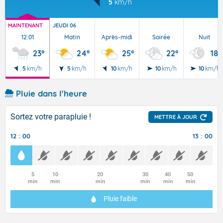
5
km/h
MAINTENANT
JEUDI 06
12:01
Matin
Après-midi
Soirée
Nuit
23°
24°
25°
22°
18°
5
km/h
5
km/h
10
km/h
10
km/h
10
km/h
Pluie dans l'heure
Sortez votre parapluie !
METTRE À JOUR
12 : 00
13 : 00
5
10
20
30
40
50
min
min
min
min
min
min
Pluie faible