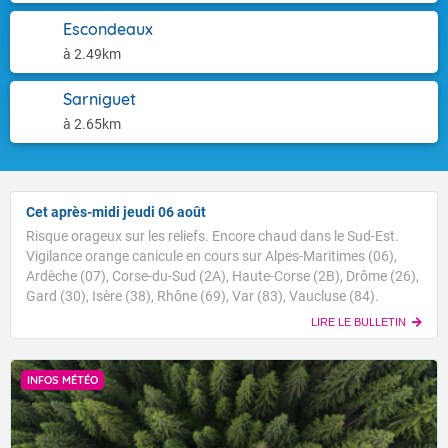
Escondeaux
à 2.49km
Sarniguet
à 2.65km
Cet après-midi jeudi 06 août
Risque orageux sur les reliefs. Encore chaud dans le Sud-Est.
Vigilance orange canicule en cours sur Alpes-Maritimes (06),
Ardèche (07), Corse-du-Sud (2A), Haute-Corse (2B), Drôme (26),
Gard (30), Isère (38), Rhône (69), Var (83), Vaucluse (84).
LIRE LE BULLETIN
INFOS MÉTÉO