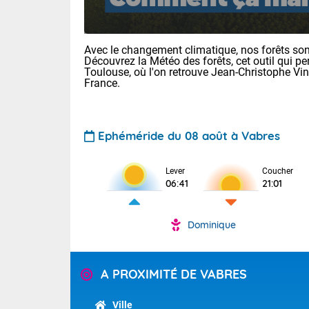
Avec le changement climatique, nos forêts sont
Découvrez la Météo des forêts, cet outil qui pe
Toulouse, où l'on retrouve Jean-Christophe Vi
France.
Voici les tem
Ephéméride du 08 août à Vabres
: 34 Lyon : 36
Rennes : 33 N
36 Nice : 32 L
Lever
Coucher
06:41
21:01
Demain : dim
TENDANCE P
Temps orag
Dominique
Pour la sema
Des résidus p
Les températu
sensible, auc
s'étendent en 
A PROXIMITÉ DE VABRES
France, l'oue
Tendance des
circulent en 
septembre 20
installées au
Ville