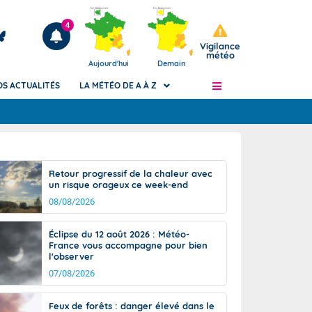
4
Vigilance
météo
Aujourd'hui
Demain
OS ACTUALITÉS
LA MÉTÉO DE A À Z
Articles
ngers
Retour progressif de la chaleur avec
Phénomènes dangereux de J+2 à J+7
un risque orageux ce week-end
civile
Avertissement pluies intenses à l'échelle
08/08/2026
des communes (Apic)
és
Bulletins Marine
Éclipse du 12 août 2026 : Météo-
France vous accompagne pour bien
ateur de
Bulletins d'estimation du risque
l'observer
d'avalanche
07/08/2026
-pompier
Météo des forêts
Vigicrues
Feux de forêts : danger élevé dans le