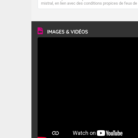
mistral, en lien avec des conditions propices de feux de
forêt. Mais qu'est-ce que le mistral ? Quelles sont ses
caractéristiques ? Le mistral est un vent régional,
turbulent et généralement sec, pouvant souffler à une
vitesse moyenne de 50 km/h et atteindre 80 à 100 km/h
en rafales, parfois davantage. Il parcourt la basse vallée
du Rhône et la Provence et envahit le littoral
IMAGES & VIDÉOS
méditerranéen à partir de la Camargue.