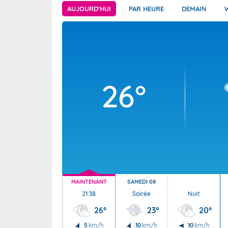
Wallis e
Grand fr
AUJOURD'HUI
PAR HEURE
DEMAIN
26°
MAINTENANT
SAMEDI 08
21:38
Soirée
Nuit
26°
23°
20°
5
km/h
10
km/h
10
km/h