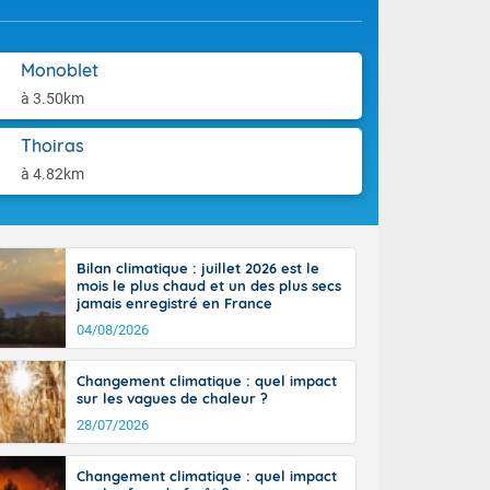
aison.
tinée, un peu
ud du pays,
étroite
Monoblet
midi du Massif
à 3.50km
de la
ciel est le
Thoiras
lle salve
nant de bons
à 4.82km
e vent,
r les deux
ine, entre 11
28 sur les
Bilan climatique : juillet 2026 est le
ns l'intérieur
mois le plus chaud et un des plus secs
 en vallée de
jamais enregistré en France
04/08/2026
Changement climatique : quel impact
sur les vagues de chaleur ?
28/07/2026
Changement climatique : quel impact