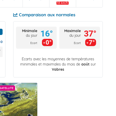
55 km/h
Comparaison aux normales
Minimale
Maximale
16°
37°
du jour
du jour
0°
7°
40
Ecart
Ecart
Écarts avec les moyennes de températures
minimales et maximales du mois de
août
sur
Vabres
SATELLITE