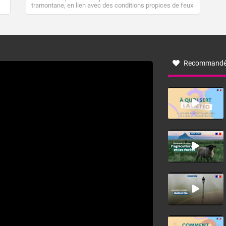
tramontane, en lien avec des conditions propices de feux
de forêt. Mais qu'est-ce que la tramontane ? Quelles sont
ses caractéristiques ? La tramontane est un vent
turbulent soufflant de secteur nord-ouest à nord, ou ouest
à nord-ouest, dans un secteur qui part du Roussillon à la
vallée de l’Aude et à l’ouest de l’Hérault. L’étymologie de
ce vent vient du latin trasmontanus, signifiant au-delà des
monts, en allusion aux régions montagneuses d’où
Recommandé
provient ce vent.