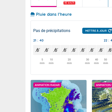
45 km/h
Pluie dans l'heure
Pas de précipitations
METTRE À JOUR
21 : 40
22 : 
5
10
20
30
40
50
min
min
min
min
min
min
ANIMATION RADAR
ANIMATION 