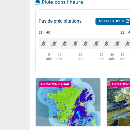
Pluie dans l'heure
Pas de précipitations
METTRE À JOUR
21 : 40
22 : 
5
10
20
30
40
50
min
min
min
min
min
min
ANIMATION RADAR
ANIMATION 