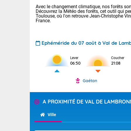
Avec le changement climatique, nos forêts sont
Découvrez la Météo des forêts, cet outil qui pe
Toulouse, où l'on retrouve Jean-Christophe Vi
France.
Ephéméride du 07 août à Val de Lam
Lever
Coucher
Voici les tem
06:50
21:08
31 Lyon : 35 
: 32 Nancy : 
32 Lille : 28 
Gaétan
TENDANCE P
Demain : sam
Pour la sema
Très chaud
A PROXIMITÉ DE VAL DE LAMBRON
Au niveau du 
En matinée, le
températures 
Ville
Le soleil domi
Tendance des
donnent quel
2026 :
sur les Pyrén