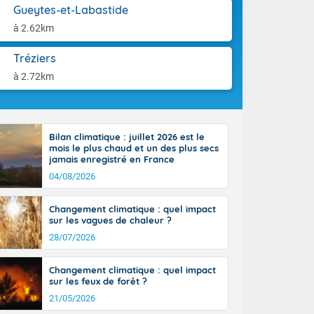
orages
aison.
Gueytes-et-Labastide
ne, le Poitou-
à 2.62km
 de 8 à 13
re 26 sur le
Tréziers
 nouveau
 dans le sud-
à 2.72km
Bilan climatique : juillet 2026 est le
mois le plus chaud et un des plus secs
jamais enregistré en France
04/08/2026
Changement climatique : quel impact
sur les vagues de chaleur ?
28/07/2026
Changement climatique : quel impact
sur les feux de forêt ?
21/05/2026