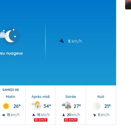
t Futuna
oid
5
km/h
Peu nuageux
SAMEDI 08
Matin
Après-midi
Soirée
Nuit
26°
34°
27°
21°
15
km/h
15
km/h
20
km/h
5
km/h
65 km/h
65 km/h