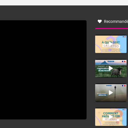
turbulent soufflant de secteur nord-ouest à nord, ou ouest
à nord-ouest, dans un secteur qui part du Roussillon à la
vallée de l’Aude et à l’ouest de l’Hérault. L’étymologie de
ce vent vient du latin trasmontanus, signifiant au-delà des
monts, en allusion aux régions montagneuses d’où
Recommandé
provient ce vent.