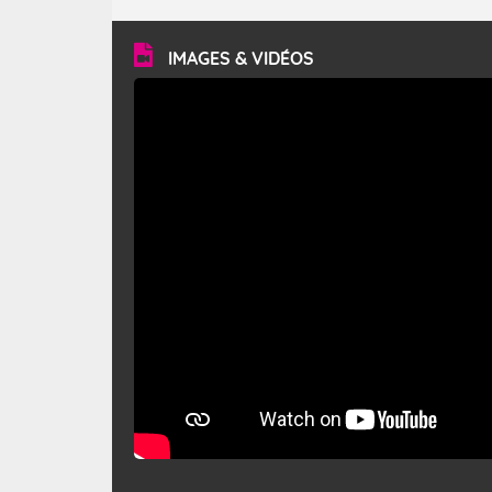
turbulent et généralement sec, pouvant souffler à une
vitesse moyenne de 50 km/h et atteindre 80 à 100 km/h
en rafales, parfois davantage. Il parcourt la basse vallée
du Rhône et la Provence et envahit le littoral
IMAGES & VIDÉOS
méditerranéen à partir de la Camargue.