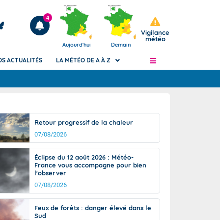
4
Vigilance
météo
Aujourd'hui
Demain
OS ACTUALITÉS
LA MÉTÉO DE A À Z
Articles
ngers
Retour progressif de la chaleur
Phénomènes dangereux de J+2 à J+7
07/08/2026
civile
Avertissement pluies intenses à l'échelle
des communes (Apic)
és
Éclipse du 12 août 2026 : Météo-
Bulletins Marine
France vous accompagne pour bien
l'observer
ateur de
Bulletins d'estimation du risque
d'avalanche
07/08/2026
-pompier
Météo des forêts
Feux de forêts : danger élevé dans le
Vigicrues
Sud