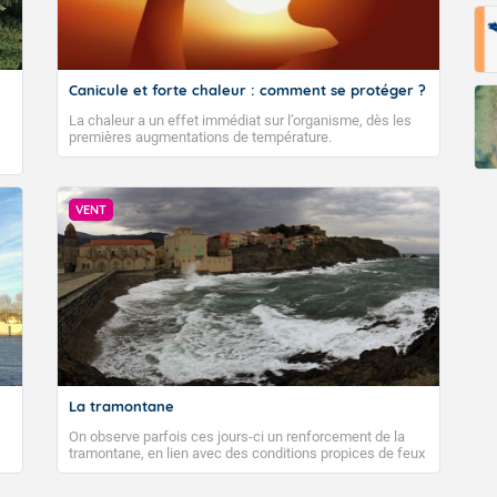
Canicule et forte chaleur : comment se protéger ?
La chaleur a un effet immédiat sur l’organisme, dès les
premières augmentations de température.
VENT
La tramontane
On observe parfois ces jours-ci un renforcement de la
tramontane, en lien avec des conditions propices de feux
de forêt. Mais qu'est-ce que la tramontane ? Quelles sont
ses caractéristiques ? La tramontane est un vent