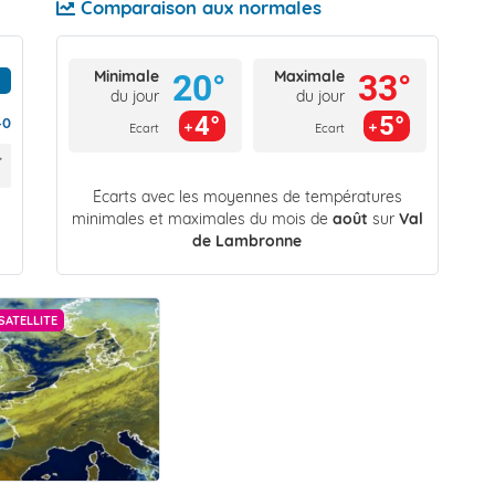
Comparaison aux normales
Minimale
Maximale
20°
33°
du jour
du jour
4°
5°
40
Ecart
Ecart
Écarts avec les moyennes de températures
minimales et maximales du mois de
août
sur
Val
de Lambronne
SATELLITE