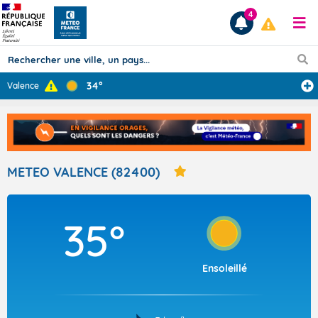
4
34°
Valence
Prévisions
TOUS LES RÉSULTATS
METEO VALENCE (82400)
Articles
35°
Ensoleillé