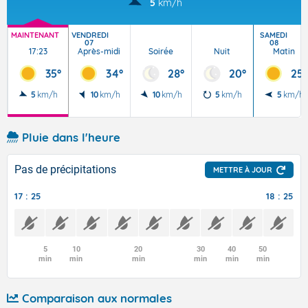
5
km/h
MAINTENANT
VENDREDI
SAMEDI
07
08
17:23
Après-midi
Soirée
Nuit
Matin
35°
34°
28°
20°
25°
5
km/h
10
km/h
10
km/h
5
km/h
5
km/h
Pluie dans l'heure
Pas de précipitations
METTRE À JOUR
17 : 25
18 : 25
5
10
20
30
40
50
min
min
min
min
min
min
Comparaison aux normales