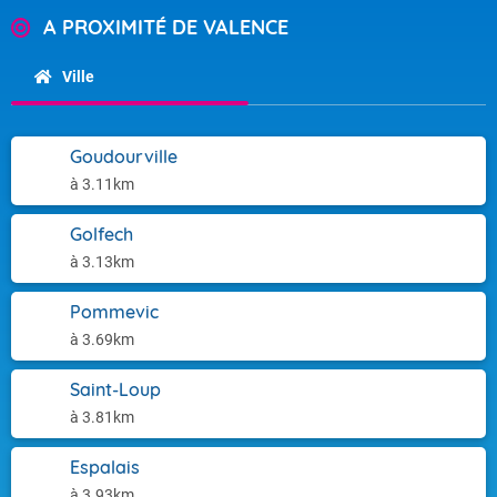
A PROXIMITÉ DE VALENCE
Ville
Goudourville
à 3.11km
Golfech
à 3.13km
Pommevic
à 3.69km
Saint-Loup
à 3.81km
Espalais
à 3.93km