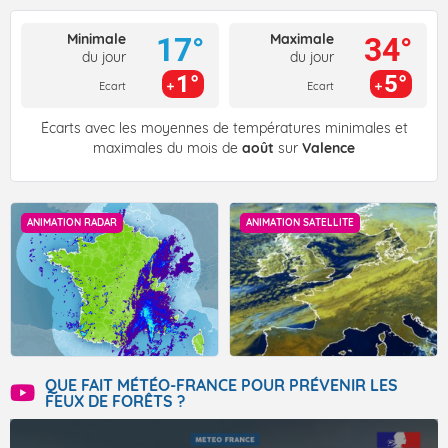
Minimale
Maximale
17°
34°
du jour
du jour
1°
5°
Ecart
Ecart
Écarts avec les moyennes de températures minimales et
maximales du mois de
août
sur
Valence
ANIMATION RADAR
ANIMATION SATELLITE
QUE FAIT MÉTÉO-FRANCE POUR PRÉVENIR LES
FEUX DE FORÊTS ?