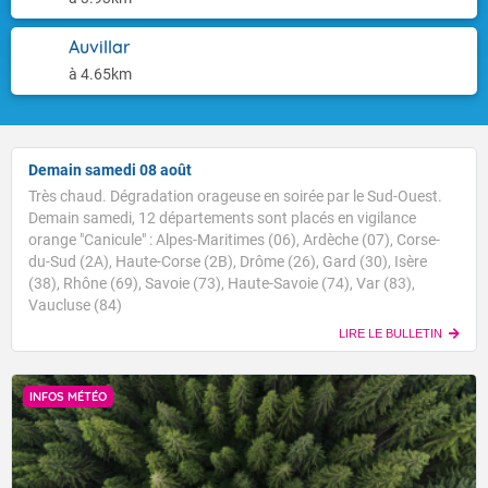
Auvillar
à 4.65km
Demain samedi 08 août
Très chaud. Dégradation orageuse en soirée par le Sud-Ouest.
Demain samedi, 12 départements sont placés en vigilance
orange "Canicule" : Alpes-Maritimes (06), Ardèche (07), Corse-
du-Sud (2A), Haute-Corse (2B), Drôme (26), Gard (30), Isère
(38), Rhône (69), Savoie (73), Haute-Savoie (74), Var (83),
Vaucluse (84)
LIRE LE BULLETIN
INFOS MÉTÉO