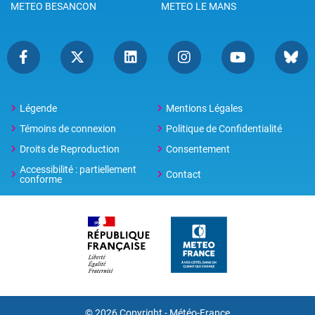
METEO BESANCON
METEO LE MANS
Légende
Mentions Légales
Témoins de connexion
Politique de Confidentialité
Droits de Reproduction
Consentement
Accessibilité : partiellement
Contact
conforme
© 2026 Copyright -
Météo-France