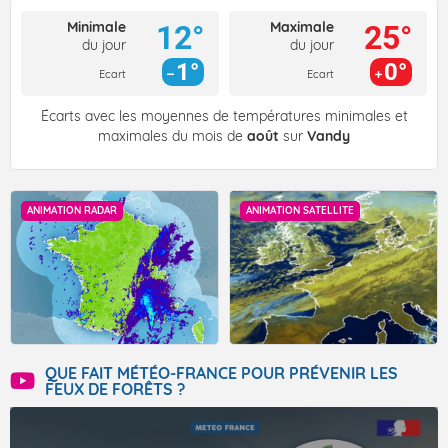
Minimale
Maximale
12°
25°
du jour
du jour
1°
0°
Ecart
Ecart
Écarts avec les moyennes de températures minimales et
maximales du mois de
août
sur
Vandy
ANIMATION RADAR
ANIMATION SATELLITE
QUE FAIT MÉTÉO-FRANCE POUR PRÉVENIR LES
FEUX DE FORÊTS ?