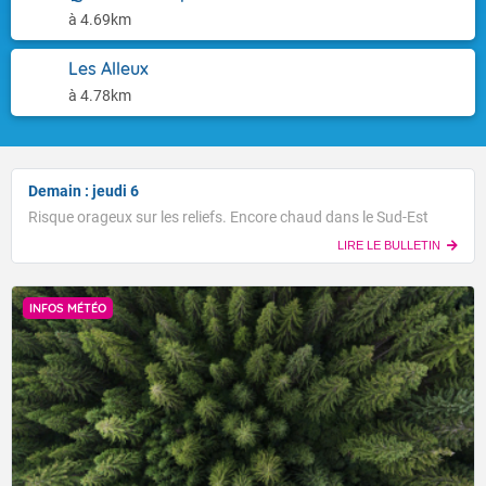
à 4.69km
Les Alleux
à 4.78km
Demain : jeudi 6
Risque orageux sur les reliefs. Encore chaud dans le Sud-Est
LIRE LE BULLETIN
INFOS MÉTÉO