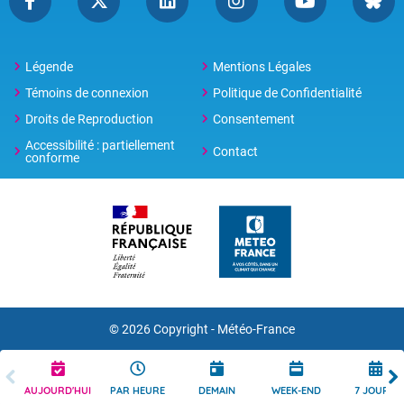
Légende
Mentions Légales
Témoins de connexion
Politique de Confidentialité
Droits de Reproduction
Consentement
Accessibilité : partiellement
Contact
conforme
© 2026 Copyright -
Météo-France
AUJOURD'HUI
PAR HEURE
DEMAIN
WEEK-END
7 JOURS