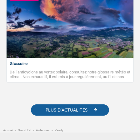
Glossaire
De l’anticyclone au vortex polaire, consultez notre glossaire météo et
climat. Non exhaustif, il est mis à jour régulièrement, au fil de nos
publications. Vous y trouverez également des liens utiles vers nos
contenus pédagogiques concernant les phénomènes
météorologiques et des informations scientifiques sur le
changement climatique.
PLUS D'ACTUALITÉS
Accueil
Grand Est
Ardennes
Vandy