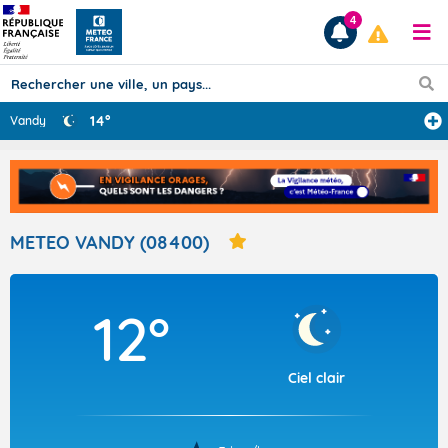
4
14°
Vandy
Prévisions
TOUS LES RÉSULTATS
METEO VANDY (08400)
Articles
12°
Ciel clair