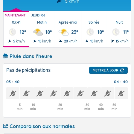
5
km/h
MAINTENANT
JEUDI 06
03:41
Matin
Après-midi
Soirée
Nuit
12°
18°
23°
18°
11°
5
km/h
15
km/h
20
km/h
15
km/h
15
km/h
Pluie dans l'heure
Pas de précipitations
METTRE À JOUR
03 : 40
04 : 40
5
10
20
30
40
50
min
min
min
min
min
min
Comparaison aux normales