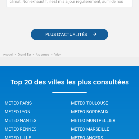
climat. Non exhaustif, il est mis à jour régulièrement, au fil de nos
publications. Vous y trouverez également des liens utiles vers nos
contenus pédagogiques concernant les phénomènes
météorologiques et des informations scientifiques sur le
changement climatique.
PLUS D'ACTUALITÉS
Accueil
Grand Est
Ardennes
Vrizy
Top 20 des villes les plus consultées
METEO PARIS
METEO TOULOUSE
METEO LYON
METEO BORDEAUX
METEO NANTES
METEO MONTPELLIER
METEO RENNES
METEO MARSEILLE
METEO LILLE
METEO ANGERS