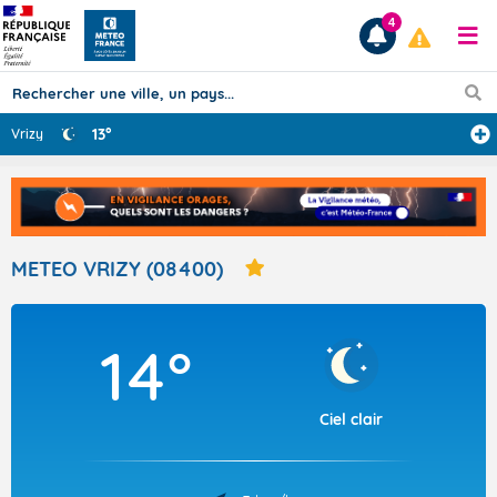
4
13°
Vrizy
Prévisions
TOUS LES RÉSULTATS
METEO VRIZY (08400)
Articles
14°
Ciel clair