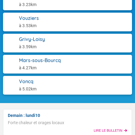
à 3.23km
Vouziers
à 3.53km
Grivy-Loisy
à 3.59km
Mars-sous-Bourcq
à 4.27km
Voncq
à 5.02km
Demain : lundi10
Forte chaleur et orages locaux
LIRE LE BULLETIN