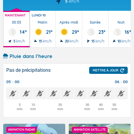
5
km/h
MAINTENANT
LUNDI 10
05:03
Matin
Après-midi
Soirée
Nuit
14°
21°
29°
23°
16°
5
km/h
15
km/h
20
km/h
15
km/h
10
km/h
Pluie dans l'heure
Pas de précipitations
METTRE À JOUR
05 : 00
06 : 00
5
10
20
30
40
50
min
min
min
min
min
min
ANIMATION RADAR
ANIMATION SATELLITE