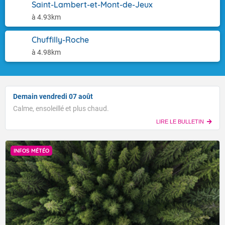
Saint-Lambert-et-Mont-de-Jeux
à 4.93km
Chuffilly-Roche
à 4.98km
Demain vendredi 07 août
Calme, ensoleillé et plus chaud.
LIRE LE BULLETIN
INFOS MÉTÉO