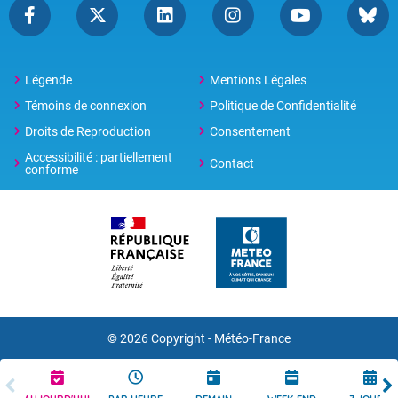
Légende
Mentions Légales
Témoins de connexion
Politique de Confidentialité
Droits de Reproduction
Consentement
Accessibilité : partiellement
Contact
conforme
© 2026 Copyright -
Météo-France