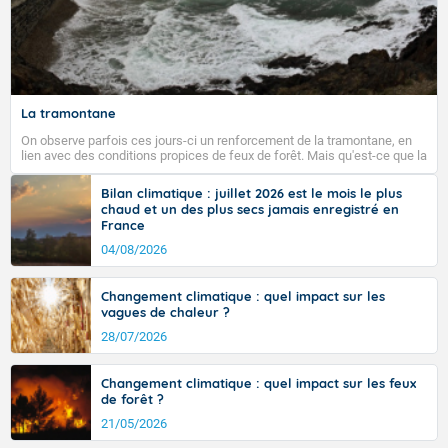
La tramontane
On observe parfois ces jours-ci un renforcement de la tramontane, en
lien avec des conditions propices de feux de forêt. Mais qu'est-ce que la
tramontane ? Quelles sont ses caractéristiques ? La tramontane est un
vent turbulent soufflant de secteur nord-ouest à nord, ou ouest à nord-
Bilan climatique : juillet 2026 est le mois le plus
ouest, dans un secteur qui part du Roussillon à la vallée de l’Aude et à
chaud et un des plus secs jamais enregistré en
l’ouest de l’Hérault. L’étymologie de ce vent vient du latin trasmontanus,
France
signifiant au-delà des monts, en allusion aux régions montagneuses
d’où provient ce vent.
04/08/2026
Changement climatique : quel impact sur les
vagues de chaleur ?
28/07/2026
Changement climatique : quel impact sur les feux
de forêt ?
21/05/2026