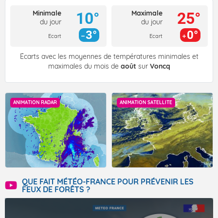
Minimale
Maximale
10°
25°
du jour
du jour
3°
0°
Ecart
Ecart
Écarts avec les moyennes de températures minimales et
maximales du mois de
août
sur
Voncq
ANIMATION RADAR
ANIMATION SATELLITE
QUE FAIT MÉTÉO-FRANCE POUR PRÉVENIR LES
FEUX DE FORÊTS ?