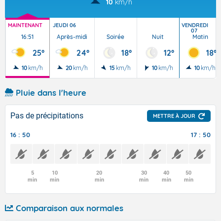
10
km/h
MAINTENANT
JEUDI 06
VENDREDI
07
16:51
Après-midi
Soirée
Nuit
Matin
25°
24°
18°
12°
18°
10
km/h
20
km/h
15
km/h
10
km/h
10
km/h
Pluie dans l'heure
Pas de précipitations
METTRE À JOUR
16 : 50
17 : 50
5
10
20
30
40
50
min
min
min
min
min
min
Comparaison aux normales