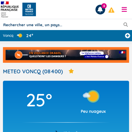
4
24°
Voncq
Prévisions
TOUS LES RÉSULTATS
METEO VONCQ (08400)
Articles
25°
Peu nuageux