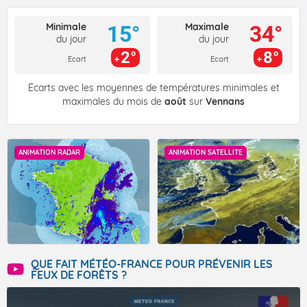
Minimale
Maximale
15°
34°
du jour
du jour
2°
8°
Ecart
Ecart
Écarts avec les moyennes de températures minimales et
maximales du mois de
août
sur
Vennans
ANIMATION RADAR
ANIMATION SATELLITE
QUE FAIT MÉTÉO-FRANCE POUR PRÉVENIR LES
FEUX DE FORÊTS ?