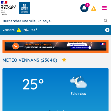
4
24°
Vennans
Prévisions
TOUS LES RÉSULTATS
METEO VENNANS (25640)
Articles
25°
Eclaircies