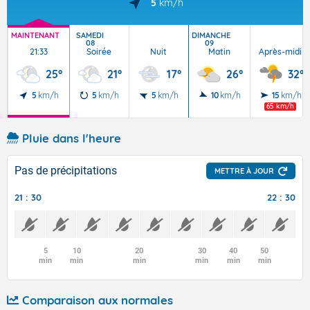
5
km/h
MAINTENANT
SAMEDI
DIMANCHE
08
09
21:33
Soirée
Nuit
Matin
Après-midi
25°
21°
17°
26°
32°
5
km/h
5
km/h
5
km/h
10
km/h
15
km/h
65 km/h
Pluie dans l'heure
Pas de précipitations
METTRE À JOUR
21 : 30
22 : 30
5
10
20
30
40
50
min
min
min
min
min
min
Comparaison aux normales