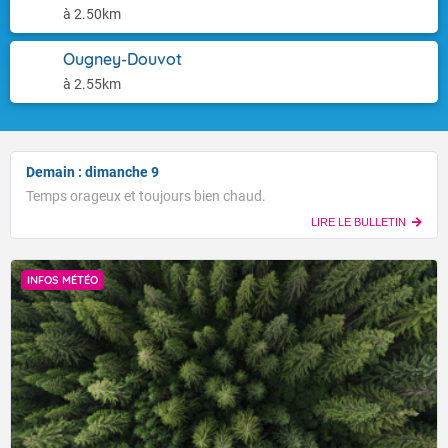
à 2.50km
Ougney-Douvot
à 2.55km
Demain : dimanche 9
Temps orageux et toujours bien chaud.
LIRE LE BULLETIN
INFOS MÉTÉO