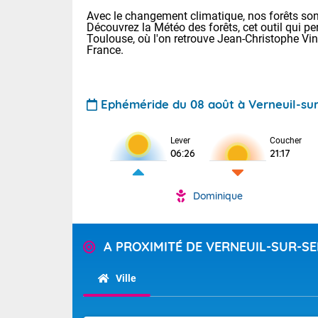
Avec le changement climatique, nos forêts sont
Découvrez la Météo des forêts, cet outil qui pe
Toulouse, où l'on retrouve Jean-Christophe Vi
France.
Ephéméride du 08 août à Verneuil-su
Voici les tem
Lever
Coucher
31 Lyon : 35 
06:26
21:17
: 32 Nancy : 
31 Lille : 28 
Dominique
Aujourd'hui 
TENDANCE P
Très chaud
Pour la sema
A PROXIMITÉ DE VERNEUIL-SUR-S
En matinée, le
Au niveau du 
températures 
aux Hauts-de-F
Ville
Corse. L'aprè
Tendance des
Pyrénées, la
2026 :
Les orages py