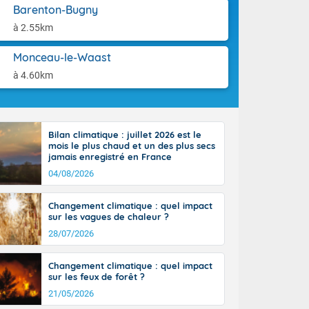
aison.
Barenton-Bugny
r l'Occitanie
e puis
à 2.55km
région Midi-
tié nord du
Monceau-le-Waast
rranéen. Les
à 4.60km
-totalité du
et même
Bilan climatique : juillet 2026 est le
mois le plus chaud et un des plus secs
jamais enregistré en France
04/08/2026
Changement climatique : quel impact
sur les vagues de chaleur ?
28/07/2026
Changement climatique : quel impact
sur les feux de forêt ?
21/05/2026