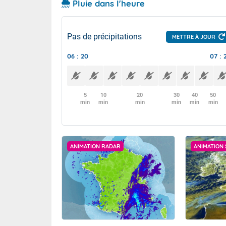
Pluie dans l'heure
Pas de précipitations
METTRE À JOUR
06 : 20
07 : 
5
10
20
30
40
50
min
min
min
min
min
min
ANIMATION RADAR
ANIMATION 