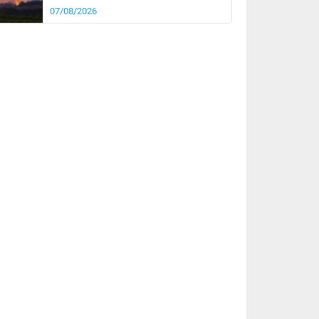
07/08/2026
rée
Nuit
25°
17°
km/h
5
km/h