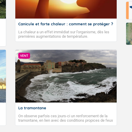
Canicule et forte chaleur : comment se protéger ?
La chaleur a un effet immédiat sur l’organisme, dès les
premières augmentations de température.
VENT
La tramontane
On observe parfois ces jours-ci un renforcement de la
tramontane, en lien avec des conditions propices de feux
de forêt. Mais qu'est-ce que la tramontane ? Quelles sont
ses caractéristiques ? La tramontane est un vent