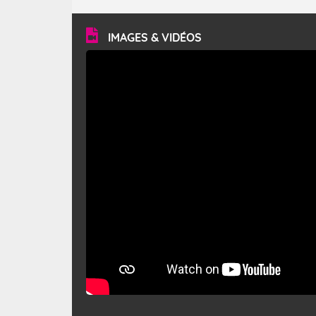
turbulent et généralement sec, pouvant souffler à une
vitesse moyenne de 50 km/h et atteindre 80 à 100 km/h
en rafales, parfois davantage. Il parcourt la basse vallée
du Rhône et la Provence et envahit le littoral
IMAGES & VIDÉOS
méditerranéen à partir de la Camargue.