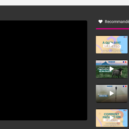
turbulent soufflant de secteur nord-ouest à nord, ou ouest
à nord-ouest, dans un secteur qui part du Roussillon à la
vallée de l’Aude et à l’ouest de l’Hérault. L’étymologie de
ce vent vient du latin trasmontanus, signifiant au-delà des
monts, en allusion aux régions montagneuses d’où
Recommandé
provient ce vent.