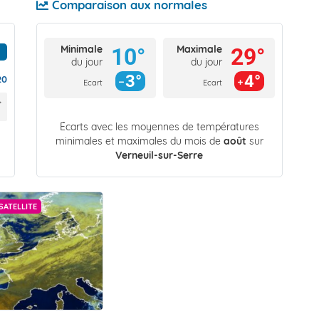
Comparaison aux normales
Minimale
Maximale
10°
29°
du jour
du jour
3°
4°
20
Ecart
Ecart
Écarts avec les moyennes de températures
minimales et maximales du mois de
août
sur
Verneuil-sur-Serre
SATELLITE