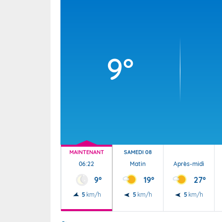
Wallis e
Grand fr
9°
MAINTENANT
SAMEDI 08
06:22
Matin
Après-midi
9°
19°
27°
5
km/h
5
km/h
5
km/h