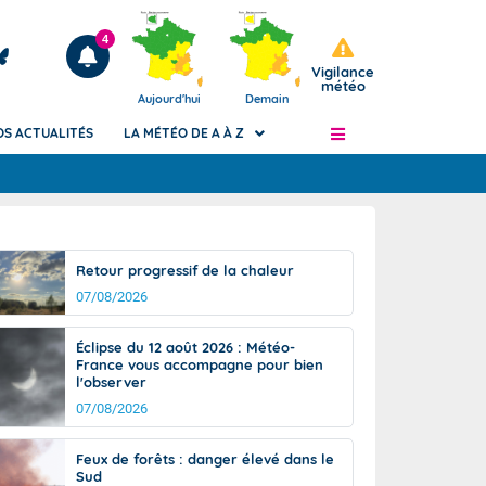
4
Vigilance
météo
Aujourd'hui
Demain
OS ACTUALITÉS
LA MÉTÉO DE A À Z
Articles
ngers
Retour progressif de la chaleur
Phénomènes dangereux de J+2 à J+7
07/08/2026
civile
Avertissement pluies intenses à l'échelle
des communes (Apic)
és
Éclipse du 12 août 2026 : Météo-
Bulletins Marine
France vous accompagne pour bien
l'observer
ateur de
Bulletins d'estimation du risque
d'avalanche
07/08/2026
-pompier
Météo des forêts
Feux de forêts : danger élevé dans le
Vigicrues
Sud