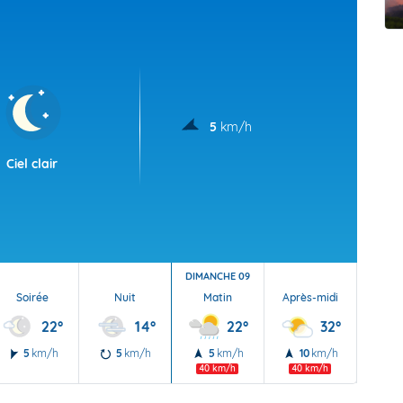
t Futuna
oid
5
km/h
Ciel clair
DIMANCHE 09
Soirée
Nuit
Matin
Après-midi
Soi
22°
14°
22°
32°
5
km/h
5
km/h
5
km/h
10
km/h
5
40 km/h
40 km/h