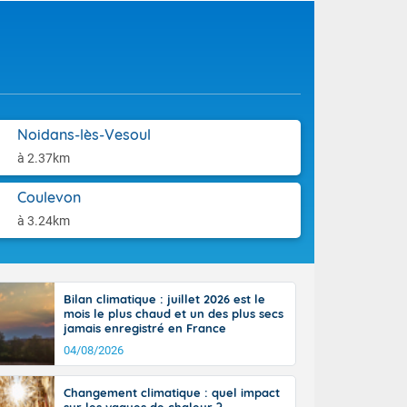
aison.
e-Aquitaine,
 Loire, l'Île-
ieux se décale
 circulent le
h, localement,
installés aux
tendues sur
Noidans-lès-Vesoul
lus voilé sur
à 2.37km
incipalement
 littoral
Coulevon
ral vers le
sinon le ciel
à 3.24km
e nouvelle
, localement,
, donnant de
et
Côté
Bilan climatique : juillet 2026 est le
mprises entre
mois le plus chaud et un des plus secs
 17 en Anjou.
jamais enregistré en France
açade
04/08/2026
des pointes
Changement climatique : quel impact