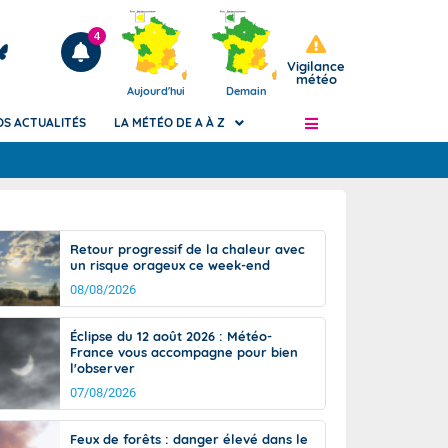
4
Vigilance
météo
Aujourd'hui
Demain
OS ACTUALITÉS
LA MÉTÉO DE A À Z
Articles
ngers
Retour progressif de la chaleur avec
Phénomènes dangereux de J+2 à J+7
un risque orageux ce week-end
civile
Avertissement pluies intenses à l'échelle
08/08/2026
des communes (Apic)
és
Bulletins Marine
Éclipse du 12 août 2026 : Météo-
France vous accompagne pour bien
ateur de
Bulletins d'estimation du risque
l'observer
d'avalanche
07/08/2026
-pompier
Météo des forêts
Vigicrues
Feux de forêts : danger élevé dans le