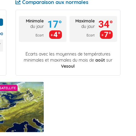
Comparaison aux normales
Minimale
Maximale
17°
34°
du jour
du jour
4°
7°
00
Ecart
Ecart
Écarts avec les moyennes de températures
minimales et maximales du mois de
août
sur
Vesoul
SATELLITE