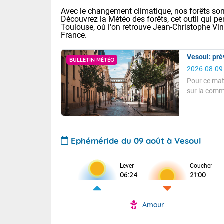
Avec le changement climatique, nos forêts sont
Découvrez la Météo des forêts, cet outil qui pe
Toulouse, où l'on retrouve Jean-Christophe Vi
France.
Vesoul: pré
BULLETIN MÉTÉO
2026-08-09
Pour ce mat
sur la comm
Voici les tem
nuageux.
Le
: 12/27 Paris
faible.
Pour ce matin
Clermont-Fd :
Limoges : 21/
A 8 heures, l
Lille : 16/34
hectopascals
Ephéméride du 09 août à Vesoul
TENDANCE P
Aujourd'hui 
Temps le plus
Pour la sema
Lever
Coucher
Temps orag
06:24
21:00
Les températu
départemen
Les températu
sensible, auc
(47), Pyrén
Vent faible.
Garonne (82
Tendance des
Amour
Alpes-Marit
Pour cet aprè
septembre 20
Drôme (26),