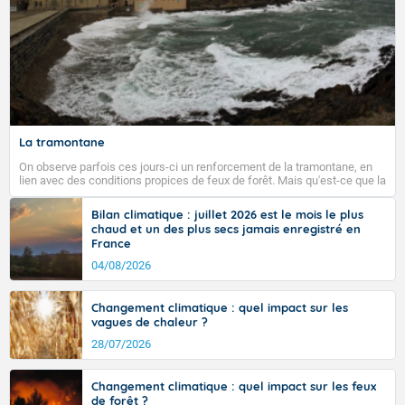
La tramontane
On observe parfois ces jours-ci un renforcement de la tramontane, en
lien avec des conditions propices de feux de forêt. Mais qu'est-ce que la
tramontane ? Quelles sont ses caractéristiques ? La tramontane est un
vent turbulent soufflant de secteur nord-ouest à nord, ou ouest à nord-
Bilan climatique : juillet 2026 est le mois le plus
ouest, dans un secteur qui part du Roussillon à la vallée de l’Aude et à
chaud et un des plus secs jamais enregistré en
l’ouest de l’Hérault. L’étymologie de ce vent vient du latin trasmontanus,
France
signifiant au-delà des monts, en allusion aux régions montagneuses
d’où provient ce vent.
04/08/2026
Changement climatique : quel impact sur les
vagues de chaleur ?
28/07/2026
Changement climatique : quel impact sur les feux
de forêt ?