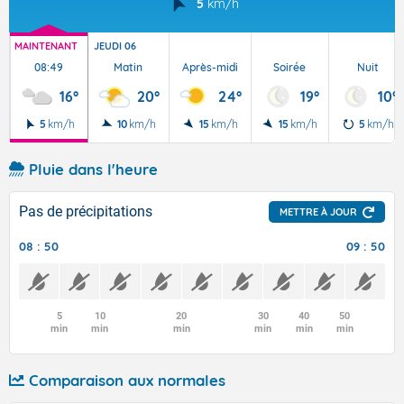
5
km/h
MAINTENANT
JEUDI 06
08:49
Matin
Après-midi
Soirée
Nuit
16°
20°
24°
19°
10°
5
km/h
10
km/h
15
km/h
15
km/h
5
km/h
Pluie dans l'heure
Pas de précipitations
METTRE À JOUR
08 : 50
09 : 50
5
10
20
30
40
50
min
min
min
min
min
min
Comparaison aux normales