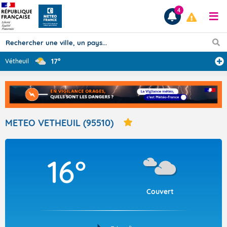
4
17°
Vétheuil
Prévisions
TOUS LES RÉSULTATS
METEO VETHEUIL (95510)
Articles
16°
Couvert