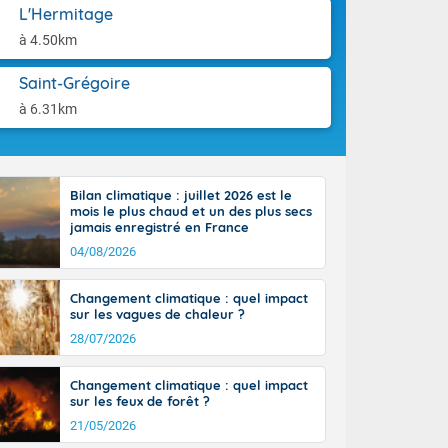
-France jusque
aison.
L'Hermitage
ue sur la Corse
à 4.50km
 beauté le
chaine des
Saint-Grégoire
r moments. En
gagne en
à 6.31km
artie d'après-
de nuit
ces orages,
u jour, le
Bilan climatique : juillet 2026 est le
lus au sud,
mois le plus chaud et un des plus secs
en hausse, en
jamais enregistré en France
 quasi-
04/08/2026
pays et même
Changement climatique : quel impact
sur les vagues de chaleur ?
28/07/2026
Changement climatique : quel impact
sur les feux de forêt ?
21/05/2026