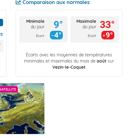
Comparaison aux normales
Minimale
Maximale
9°
33°
du jour
du jour
4°
9°
25
Ecart
Ecart
Écarts avec les moyennes de températures
minimales et maximales du mois de
août
sur
Vezin-le-Coquet
SATELLITE