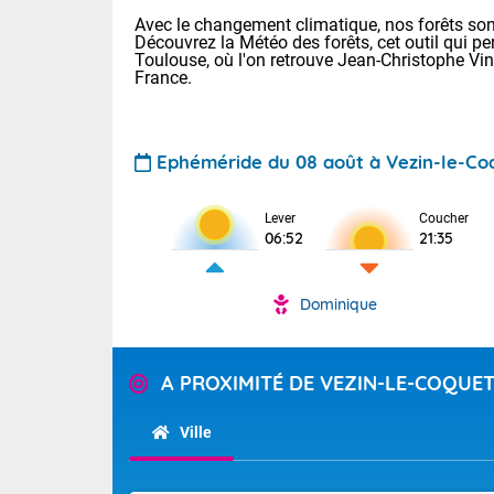
Avec le changement climatique, nos forêts sont
Découvrez la Météo des forêts, cet outil qui pe
Toulouse, où l'on retrouve Jean-Christophe Vi
France.
Ephéméride du 08 août à Vezin-le-Co
Voici les tem
Lever
Coucher
: 13/28 Paris
06:52
21:35
Clermont-Fd :
Limoges : 19/
Lille : 14/29
Dominique
TENDANCE P
Aujourd'hui 
Pour la sema
Très chaud
A PROXIMITÉ DE VEZIN-LE-COQUE
départemen
Au niveau du 
températures 
Maritimes 
Ville
(26), Gard 
Tendance des
(83), et Vau
2026 :