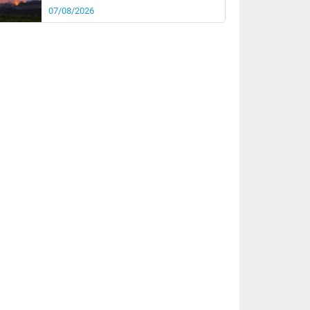
07/08/2026
rée
Nuit
23°
18°
km/h
10
km/h