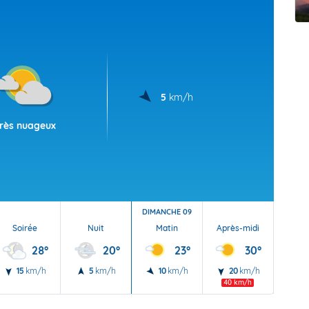
t Futuna
oid
5
km/h
rès nuageux
DIMANCHE 09
Soirée
Nuit
Matin
Après-midi
Soi
28°
20°
23°
30°
15
km/h
5
km/h
10
km/h
20
km/h
20
40 km/h