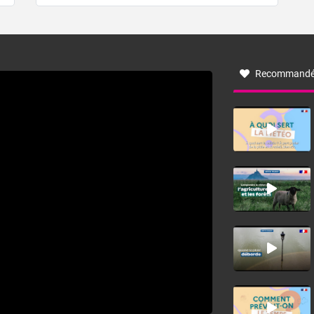
de forêt. Mais qu'est-ce que la tramontane ? Quelles sont
ses caractéristiques ? La tramontane est un vent
turbulent soufflant de secteur nord-ouest à nord, ou ouest
à nord-ouest, dans un secteur qui part du Roussillon à la
vallée de l’Aude et à l’ouest de l’Hérault. L’étymologie de
ce vent vient du latin trasmontanus, signifiant au-delà des
monts, en allusion aux régions montagneuses d’où
Recommandé
provient ce vent.