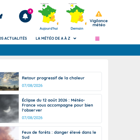
4
Vigilance
météo
Aujourd'hui
Demain
OS ACTUALITÉS
LA MÉTÉO DE A À Z
Articles
ngers
Retour progressif de la chaleur
Phénomènes dangereux de J+2 à J+7
07/08/2026
civile
Avertissement pluies intenses à l'échelle
des communes (Apic)
és
Éclipse du 12 août 2026 : Météo-
Bulletins Marine
France vous accompagne pour bien
l'observer
ateur de
Bulletins d'estimation du risque
d'avalanche
07/08/2026
-pompier
Météo des forêts
Feux de forêts : danger élevé dans le
Vigicrues
Sud