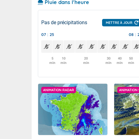
Pluie dans l'heure
Pas de précipitations
METTRE À JOUR
07 : 25
08 : 
5
10
20
30
40
50
min
min
min
min
min
min
ANIMATION RADAR
ANIMATION 