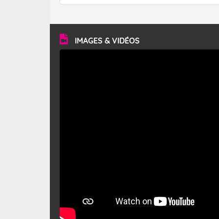
forêt. Mais qu'est-ce que le mistral ? Quelles sont ses
caractéristiques ? Le mistral est un vent régional,
turbulent et généralement sec, pouvant souffler à une
vitesse moyenne de 50 km/h et atteindre 80 à 100 km/h
en rafales, parfois davantage. Il parcourt la basse vallée
du Rhône et la Provence et envahit le littoral
IMAGES & VIDÉOS
méditerranéen à partir de la Camargue.