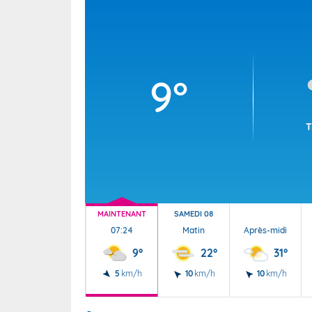
Wallis e
Grand fr
9°
T
MAINTENANT
SAMEDI 08
07:24
Matin
Après-midi
9°
22°
31°
5
km/h
10
km/h
10
km/h