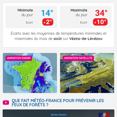
Minimale
Maximale
14°
34°
du jour
du jour
2°
10°
Ecart
Ecart
Écarts avec les moyennes de températures minimales et
maximales du mois de
août
sur
Vézins-de-Lévézou
ANIMATION RADAR
ANIMATION SATELLITE
QUE FAIT MÉTÉO-FRANCE POUR PRÉVENIR LES
FEUX DE FORÊTS ?