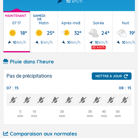
10
km/h
MAINTENANT
SAMEDI
08
07:17
Matin
Après-midi
Soirée
Nuit
18°
25°
32°
24°
19°
10
km/h
5
km/h
10
km/h
10
km/h
10
km/h
65 km/h
Pluie dans l'heure
Pas de précipitations
METTRE À JOUR
07 : 15
08 : 15
5
10
20
30
40
50
min
min
min
min
min
min
Comparaison aux normales