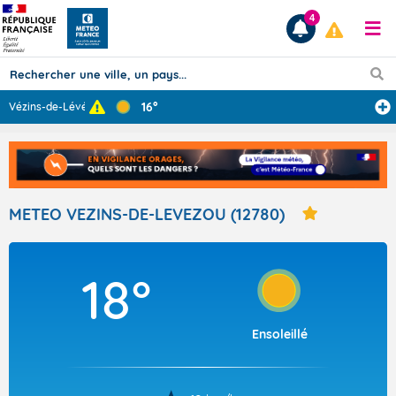
4
16°
Vézins-de-Lévéz
...
Prévisions
TOUS LES RÉSULTATS
METEO VEZINS-DE-LEVEZOU (12780)
Articles
18°
Ensoleillé