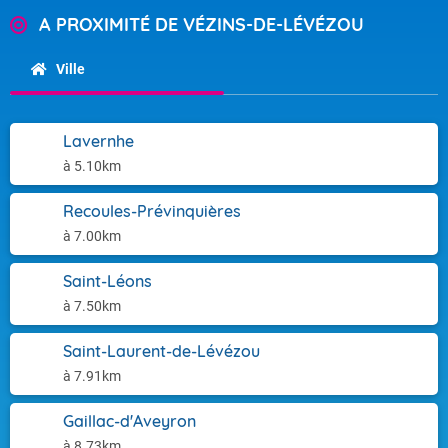
A PROXIMITÉ DE VÉZINS-DE-LÉVÉZOU
Ville
Lavernhe
à 5.10km
Recoules-Prévinquières
à 7.00km
Saint-Léons
à 7.50km
Saint-Laurent-de-Lévézou
à 7.91km
Gaillac-d'Aveyron
à 8.73km