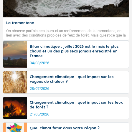
Fermer
La tramontane
On observe parfois ces jours-ci un renforcement de la tramontane, en
lien avec des conditions propices de feux de forêt. Mais qu'est-ce que la
tramontane ? Quelles sont ses caractéristiques ? La tramontane est un
vent turbulent soufflant de secteur nord-ouest à nord, ou ouest à nord-
Bilan climatique : juillet 2026 est le mois le plus
ouest, dans un secteur qui part du Roussillon à la vallée de l’Aude et à
chaud et un des plus secs jamais enregistré en
l’ouest de l’Hérault. L’étymologie de ce vent vient du latin trasmontanus,
France
signifiant au-delà des monts, en allusion aux régions montagneuses
d’où provient ce vent.
04/08/2026
Changement climatique : quel impact sur les
vagues de chaleur ?
28/07/2026
Changement climatique : quel impact sur les feux
de forêt ?
21/05/2026
Quel climat futur dans votre région ?