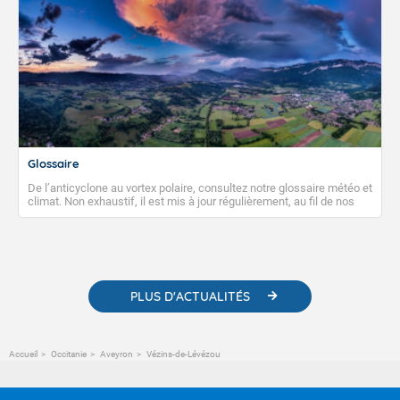
Glossaire
De l’anticyclone au vortex polaire, consultez notre glossaire météo et
climat. Non exhaustif, il est mis à jour régulièrement, au fil de nos
publications. Vous y trouverez également des liens utiles vers nos
contenus pédagogiques concernant les phénomènes
météorologiques et des informations scientifiques sur le
changement climatique.
PLUS D'ACTUALITÉS
Accueil
Occitanie
Aveyron
Vézins-de-Lévézou