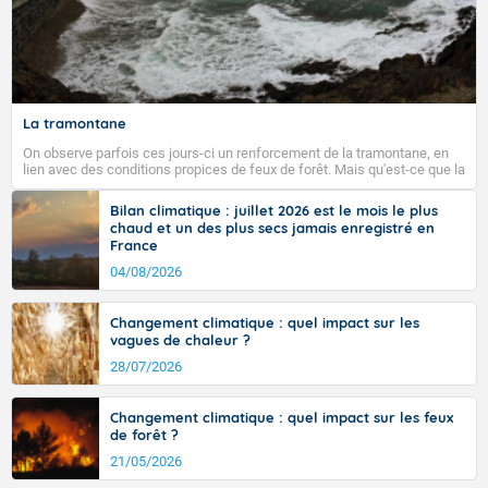
La tramontane
On observe parfois ces jours-ci un renforcement de la tramontane, en
lien avec des conditions propices de feux de forêt. Mais qu'est-ce que la
tramontane ? Quelles sont ses caractéristiques ? La tramontane est un
vent turbulent soufflant de secteur nord-ouest à nord, ou ouest à nord-
Bilan climatique : juillet 2026 est le mois le plus
ouest, dans un secteur qui part du Roussillon à la vallée de l’Aude et à
chaud et un des plus secs jamais enregistré en
l’ouest de l’Hérault. L’étymologie de ce vent vient du latin trasmontanus,
France
signifiant au-delà des monts, en allusion aux régions montagneuses
d’où provient ce vent.
04/08/2026
Changement climatique : quel impact sur les
vagues de chaleur ?
28/07/2026
Changement climatique : quel impact sur les feux
de forêt ?
21/05/2026