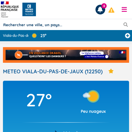
4
23°
Viala-du-Pas-de
...
Prévisions
TOUS LES RÉSULTATS
METEO VIALA-DU-PAS-DE-JAUX (12250)
Articles
27°
Peu nuageux