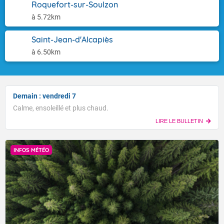
Roquefort-sur-Soulzon
à 5.72km
Saint-Jean-d'Alcapiès
à 6.50km
Demain : vendredi 7
Calme, ensoleillé et plus chaud.
LIRE LE BULLETIN
INFOS MÉTÉO