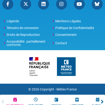
Légende
Mentions Légales
Témoins de connexion
Politique de Confidentialité
Droits de Reproduction
Consentement
Accessibilité : partiellement
Contact
conforme
© 2026 Copyright -
Météo-France