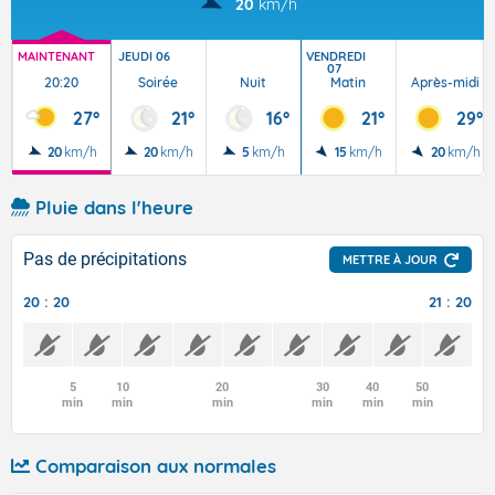
20
km/h
MAINTENANT
JEUDI 06
VENDREDI
07
20:20
Soirée
Nuit
Matin
Après-midi
27°
21°
16°
21°
29°
20
km/h
20
km/h
5
km/h
15
km/h
20
km/h
Pluie dans l'heure
Pas de précipitations
METTRE À JOUR
20 : 20
21 : 20
5
10
20
30
40
50
min
min
min
min
min
min
Comparaison aux normales